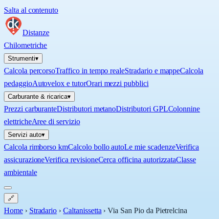
Salta al contenuto
Distanze
Chilometriche
Strumenti
▾
Calcola percorso
Traffico in tempo reale
Stradario e mappe
Calcola
pedaggio
Autovelox e tutor
Orari mezzi pubblici
Carburante & ricarica
▾
Prezzi carburante
Distributori metano
Distributori GPL
Colonnine
elettriche
Aree di servizio
Servizi auto
▾
Calcola rimborso km
Calcolo bollo auto
Le mie scadenze
Verifica
assicurazione
Verifica revisione
Cerca officina autorizzata
Classe
ambientale
🔗
Home
›
Stradario
›
Caltanissetta
›
Via San Pio da Pietrelcina