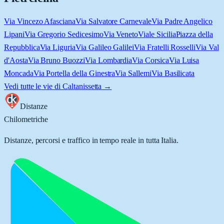
Via Vincezo Afasciana
Via Salvatore Carnevale
Via Padre Angelico
Lipani
Via Gregorio Sedicesimo
Via Veneto
Viale Sicilia
Piazza della
Repubblica
Via Liguria
Via Galileo Galilei
Via Fratelli Rosselli
Via Val
d'Aosta
Via Bruno Buozzi
Via Lombardia
Via Corsica
Via Luisa
Moncada
Via Portella della Ginestra
Via Sallemi
Via Basilicata
Vedi tutte le vie di
Caltanissetta
→
Distanze
Chilometriche
Distanze, percorsi e traffico in tempo reale in tutta Italia.