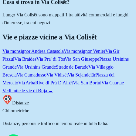
Cosa si trova in Via Colisêt?
Lungo Via Colisêt sono mappati 1 tra attività commerciali e luoghi
d'interesse, tra cui negozi.
Vie e piazze vicine a
Via Colisêt
Via monsignor Andrea Casasola
Via monsignor Venier
Via Gir
Pizzul
Via Braides
Via Pra' di Tòs
Via San Giuseppe
Piazza Ursinins
Grande
Via Ursinins Grande
Strade de Barade
Via Villaggio
Brescia
Via Camadusso
Via Vidisêt
Via Scjandelâr
Piazza del
Mercato
Via Arba
Rive di Prà D'Alnêt
Via San Bortul
Via Cuartae
Vedi tutte le vie di
Buja
→
Distanze
Chilometriche
Distanze, percorsi e traffico in tempo reale in tutta Italia.