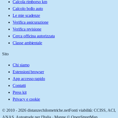
Calcola rimborso km
Calcolo bollo auto
Le mie scadenze
Verifica assicurazione
Verifica revisione
Cerca officina autorizzata
Classe ambientale
Sito
Chi siamo
Estensioni browser
App accesso rapido
Contatti
Press kit
Privacy e cookie
© 2010 -
2026
distanzechilometriche.net
Fonti viabilità: CCISS, ACI,
ANAS, Autostrade per l'Italia · Mappe © OpenStreetMap