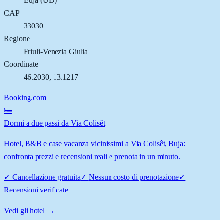
Buja
(
UD
)
CAP
33030
Regione
Friuli-Venezia Giulia
Coordinate
46.2030
,
13.1217
Booking.com
🛏️
Dormi a due passi da Via Colisêt
Hotel, B&B e case vacanza vicinissimi a Via Colisêt, Buja:
confronta prezzi e recensioni reali e prenota in un minuto.
✓
Cancellazione gratuita
✓
Nessun costo di prenotazione
✓
Recensioni verificate
Vedi gli hotel →