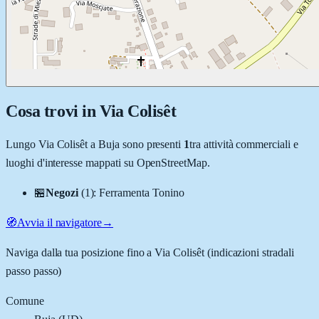
Cosa trovi in
Via Colisêt
Lungo
Via Colisêt
a
Buja
sono presenti
1
tra attività commerciali e
luoghi d'interesse mappati su OpenStreetMap.
🏪
Negozi
(
1
)
:
Ferramenta Tonino
🧭
Avvia il navigatore
→
Naviga dalla tua posizione fino a
Via Colisêt
(indicazioni stradali
passo passo)
Comune