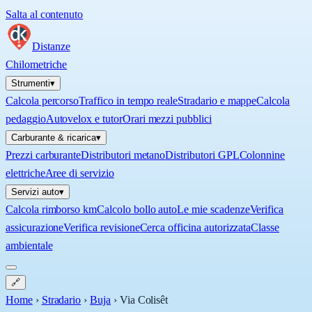
Salta al contenuto
Distanze
Chilometriche
Strumenti
▾
Calcola percorso
Traffico in tempo reale
Stradario e mappe
Calcola
pedaggio
Autovelox e tutor
Orari mezzi pubblici
Carburante & ricarica
▾
Prezzi carburante
Distributori metano
Distributori GPL
Colonnine
elettriche
Aree di servizio
Servizi auto
▾
Calcola rimborso km
Calcolo bollo auto
Le mie scadenze
Verifica
assicurazione
Verifica revisione
Cerca officina autorizzata
Classe
ambientale
🔗
Home
›
Stradario
›
Buja
›
Via Colisêt