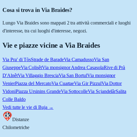
Cosa si trova in Via Braides?
Lungo Via Braides sono mappati 2 tra attività commerciali e luoghi
d'interesse, tra cui luoghi d'interesse, negozi.
Vie e piazze vicine a
Via Braides
Via Pra' di Tòs
Strade de Barade
Via Camadusso
Via San
Giuseppe
Via Colisêt
Via monsignor Andrea Casasola
Rive di Prà
D'Alnêt
Via Villaggio Brescia
Via San Bortul
Via monsignor
Venier
Piazza del Mercato
Via Cuartae
Via Gir Pizzul
Via Dottor
Vidoni
Piazza Ursinins Grande
Via Sottocolle
Via Scjandelâr
Salita
Colle Baldo
Vedi tutte le vie di
Buja
→
Distanze
Chilometriche