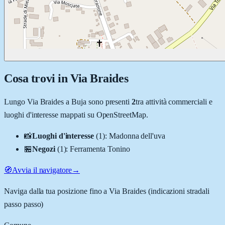
Cosa trovi in
Via Braides
Lungo
Via Braides
a
Buja
sono presenti
2
tra attività commerciali e
luoghi d'interesse mappati su OpenStreetMap.
📸
Luoghi d'interesse
(
1
)
:
Madonna dell'uva
🏪
Negozi
(
1
)
:
Ferramenta Tonino
🧭
Avvia il navigatore
→
Naviga dalla tua posizione fino a
Via Braides
(indicazioni stradali
passo passo)