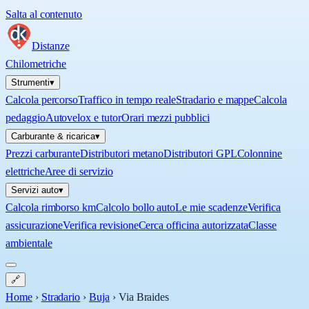
Salta al contenuto
Distanze
Chilometriche
Strumenti
▾
Calcola percorso
Traffico in tempo reale
Stradario e mappe
Calcola
pedaggio
Autovelox e tutor
Orari mezzi pubblici
Carburante & ricarica
▾
Prezzi carburante
Distributori metano
Distributori GPL
Colonnine
elettriche
Aree di servizio
Servizi auto
▾
Calcola rimborso km
Calcolo bollo auto
Le mie scadenze
Verifica
assicurazione
Verifica revisione
Cerca officina autorizzata
Classe
ambientale
🔗
Home
›
Stradario
›
Buja
›
Via Braides