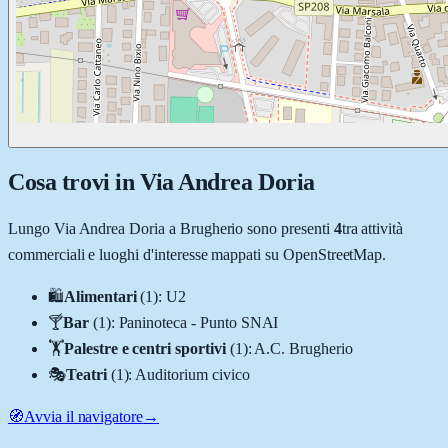
Cosa trovi in
Via Andrea Doria
Lungo
Via Andrea Doria
a
Brugherio
sono presenti
4
tra attività
commerciali e luoghi d'interesse mappati su OpenStreetMap.
🛍️
Alimentari
(
1
)
:
U2
🍸
Bar
(
1
)
:
Paninoteca - Punto SNAI
🏋️
Palestre e centri sportivi
(
1
)
:
A.C. Brugherio
🎭
Teatri
(
1
)
:
Auditorium civico
🧭
Avvia il navigatore
→