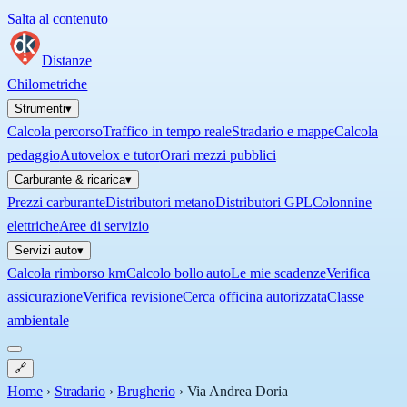
Salta al contenuto
Distanze
Chilometriche
Strumenti
▾
Calcola percorso
Traffico in tempo reale
Stradario e mappe
Calcola
pedaggio
Autovelox e tutor
Orari mezzi pubblici
Carburante & ricarica
▾
Prezzi carburante
Distributori metano
Distributori GPL
Colonnine
elettriche
Aree di servizio
Servizi auto
▾
Calcola rimborso km
Calcolo bollo auto
Le mie scadenze
Verifica
assicurazione
Verifica revisione
Cerca officina autorizzata
Classe
ambientale
🔗
Home
›
Stradario
›
Brugherio
›
Via Andrea Doria