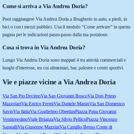
Come si arriva a Via Andrea Doria?
Puoi raggiungere Via Andrea Doria a Brugherio in auto, a piedi, in
bici o con i mezzi pubblici. Usa il modulo “Come arrivare” in questa
pagina per le indicazioni passo-passo dalla tua posizione.
Cosa si trova in Via Andrea Doria?
Lungo Via Andrea Doria sono mappati 4 tra attività commerciali e
luoghi d'interesse, tra cui alimentari, bar, palestre e centri sportivi.
Vie e piazze vicine a
Via Andrea Doria
Via San Pio Decimo
Via San Giovanni Bosco
Via Don Primo
Mazzolari
Via Enrico Fermi
Via Daniele Manin
Via San Domenico
Savio
Via Italia
Via Guglielmo Oberdan
Piazza Papa Giovanni
Ventitreesimo
Viale Brianza
Via Silvio Pellico
Piazza Vincenzo
Sangalli
Via Giuseppe Mazzini
Via Camillo Benso Conte di