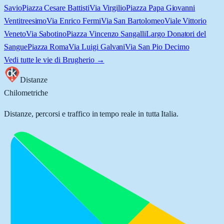
Savio
Piazza Cesare Battisti
Via Virgilio
Piazza Papa Giovanni
Ventitreesimo
Via Enrico Fermi
Via San Bartolomeo
Viale Vittorio
Veneto
Via Sabotino
Piazza Vincenzo Sangalli
Largo Donatori del
Sangue
Piazza Roma
Via Luigi Galvani
Via San Pio Decimo
Vedi tutte le vie di
Brugherio
→
Distanze
Chilometriche
Distanze, percorsi e traffico in tempo reale in tutta Italia.