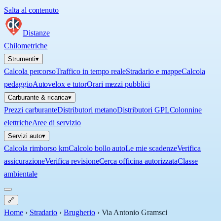
Salta al contenuto
Distanze
Chilometriche
Strumenti
▾
Calcola percorso
Traffico in tempo reale
Stradario e mappe
Calcola
pedaggio
Autovelox e tutor
Orari mezzi pubblici
Carburante & ricarica
▾
Prezzi carburante
Distributori metano
Distributori GPL
Colonnine
elettriche
Aree di servizio
Servizi auto
▾
Calcola rimborso km
Calcolo bollo auto
Le mie scadenze
Verifica
assicurazione
Verifica revisione
Cerca officina autorizzata
Classe
ambientale
🔗
Home
›
Stradario
›
Brugherio
›
Via Antonio Gramsci