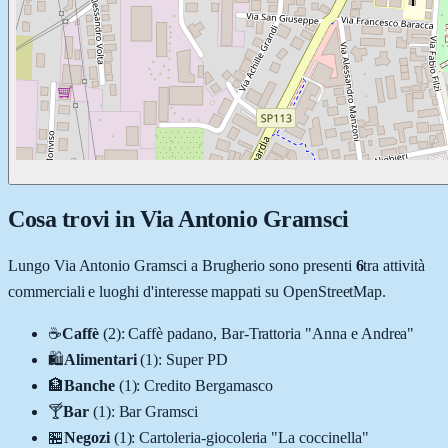
Cosa trovi in
Via Antonio Gramsci
Lungo
Via Antonio Gramsci
a
Brugherio
sono presenti
6
tra attività
commerciali e luoghi d'interesse mappati su OpenStreetMap.
☕
Caffè
(
2
)
:
Caffè padano, Bar-Trattoria "Anna e Andrea"
🛍️
Alimentari
(
1
)
:
Super PD
🏦
Banche
(
1
)
:
Credito Bergamasco
🍸
Bar
(
1
)
:
Bar Gramsci
🏪
Negozi
(
1
)
:
Cartoleria-giocoleria "La coccinella"