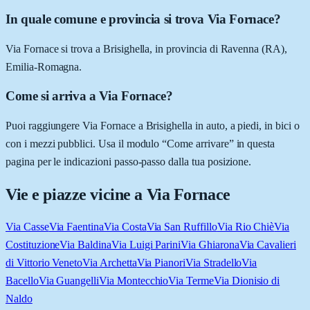
In quale comune e provincia si trova Via Fornace?
Via Fornace si trova a Brisighella, in provincia di Ravenna (RA),
Emilia-Romagna.
Come si arriva a Via Fornace?
Puoi raggiungere Via Fornace a Brisighella in auto, a piedi, in bici o
con i mezzi pubblici. Usa il modulo “Come arrivare” in questa
pagina per le indicazioni passo-passo dalla tua posizione.
Vie e piazze vicine a
Via Fornace
Via Casse
Via Faentina
Via Costa
Via San Ruffillo
Via Rio Chiè
Via
Costituzione
Via Baldina
Via Luigi Parini
Via Ghiarona
Via Cavalieri
di Vittorio Veneto
Via Archetta
Via Pianori
Via Stradello
Via
Bacello
Via Guangelli
Via Montecchio
Via Terme
Via Dionisio di
Naldo