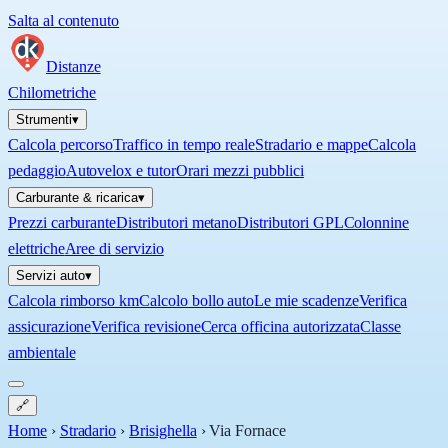
Salta al contenuto
Distanze
Chilometriche
Strumenti
▾
Calcola percorso
Traffico in tempo reale
Stradario e mappe
Calcola
pedaggio
Autovelox e tutor
Orari mezzi pubblici
Carburante & ricarica
▾
Prezzi carburante
Distributori metano
Distributori GPL
Colonnine
elettriche
Aree di servizio
Servizi auto
▾
Calcola rimborso km
Calcolo bollo auto
Le mie scadenze
Verifica
assicurazione
Verifica revisione
Cerca officina autorizzata
Classe
ambientale
🔗
Home
›
Stradario
›
Brisighella
›
Via Fornace