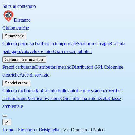
Salta al contenuto
Distanze
Chilometriche
Strumenti
▾
Calcola percorso
Traffico in tempo reale
Stradario e mappe
Calcola
pedaggio
Autovelox e tutor
Orari mezzi pubblici
Carburante & ricarica
▾
Prezzi carburante
Distributori metano
Distributori GPL
Colonnine
elettriche
Aree di servizio
Servizi auto
▾
Calcola rimborso km
Calcolo bollo auto
Le mie scadenze
Verifica
assicurazione
Verifica revisione
Cerca officina autorizzata
Classe
ambientale
🔗
Home
›
Stradario
›
Brisighella
›
Via Dionisio di Naldo