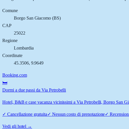
Comune
Borgo San Giacomo
(
BS
)
CAP
25022
Regione
Lombardia
Coordinate
45.3506
,
9.9649
Booking.com
🛏️
Dormi a due passi da Via Petrobelli
Hotel, B&B e case vacanza vicinissimi a Via Petrobelli, Borgo San Gia
✓
Cancellazione gratuita
✓
Nessun costo di prenotazione
✓
Recensioni
Vedi gli hotel →