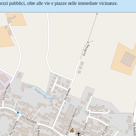
mezzi pubblici, oltre alle vie e piazze nelle immediate vicinanze.