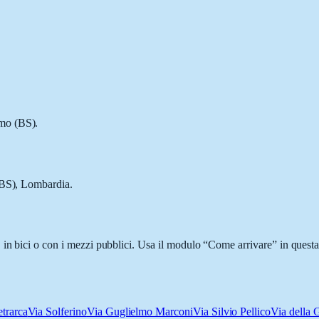
omo (BS).
(BS), Lombardia.
in bici o con i mezzi pubblici. Usa il modulo “Come arrivare” in questa 
etrarca
Via Solferino
Via Guglielmo Marconi
Via Silvio Pellico
Via della 