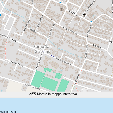
📍
🗺️ Mostra la mappa interattiva
asso passo)