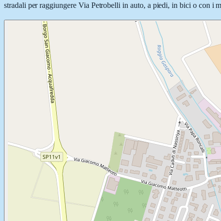
stradali per raggiungere Via Petrobelli in auto, a piedi, in bici o con i 