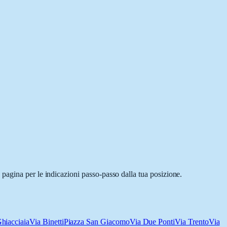
pagina per le indicazioni passo-passo dalla tua posizione.
Ghiacciaia
Via Binetti
Piazza San Giacomo
Via Due Ponti
Via Trento
Via