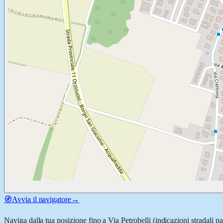
🧭
Avvia il navigatore
→
Naviga dalla tua posizione fino a
Via Petrobelli
(indicazioni stradali p