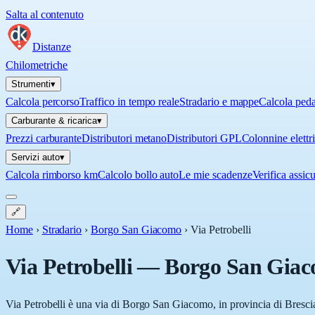
Salta al contenuto
Distanze
Chilometriche
Strumenti
▾
Calcola percorso
Traffico in tempo reale
Stradario e mappe
Calcola ped
Carburante & ricarica
▾
Prezzi carburante
Distributori metano
Distributori GPL
Colonnine elettr
Servizi auto
▾
Calcola rimborso km
Calcolo bollo auto
Le mie scadenze
Verifica assic
🔗
Home
›
Stradario
›
Borgo San Giacomo
›
Via Petrobelli
Via Petrobelli
—
Borgo San Gia
Via Petrobelli è una via di Borgo San Giacomo, in provincia di Bresci