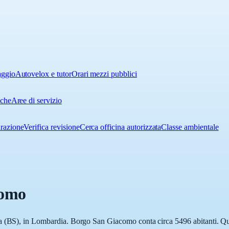
aggio
Autovelox e tutor
Orari mezzi pubblici
iche
Aree di servizio
urazione
Verifica revisione
Cerca officina autorizzata
Classe ambientale
como
a (BS), in Lombardia. Borgo San Giacomo conta circa 5496 abitanti. Qui 