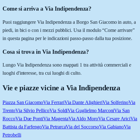
Come si arriva a Via Indipendenza?
Puoi raggiungere Via Indipendenza a Borgo San Giacomo in auto, a
piedi, in bici o con i mezzi pubblici. Usa il modulo “Come arrivare”
in questa pagina per le indicazioni passo-passo dalla tua posizione.
Cosa si trova in Via Indipendenza?
Lungo Via Indipendenza sono mappati 1 tra attività commerciali e
luoghi d'interesse, tra cui luoghi di culto.
Vie e piazze vicine a
Via Indipendenza
Piazza San Giacomo
Via Ferrari
Via Dante Alighieri
Via Solferino
Via
Trento
Via Silvio Pellico
Via Soldi
Via Guglielmo Marconi
Via San
Rocco
Via Due Ponti
Via Magenta
Via Aldo Moro
Via Cesare Arici
Via
Battista da Farfengo
Via Petrarca
Via del Soccorso
Via Gabiano
Via
Petrobelli