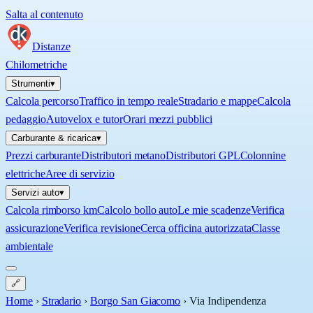
Salta al contenuto
Distanze
Chilometriche
Strumenti
▾
Calcola percorso
Traffico in tempo reale
Stradario e mappe
Calcola
pedaggio
Autovelox e tutor
Orari mezzi pubblici
Carburante & ricarica
▾
Prezzi carburante
Distributori metano
Distributori GPL
Colonnine
elettriche
Aree di servizio
Servizi auto
▾
Calcola rimborso km
Calcolo bollo auto
Le mie scadenze
Verifica
assicurazione
Verifica revisione
Cerca officina autorizzata
Classe
ambientale
🔗
Home
›
Stradario
›
Borgo San Giacomo
›
Via Indipendenza