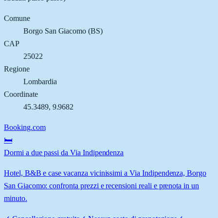
Comune
Borgo San Giacomo
(
BS
)
CAP
25022
Regione
Lombardia
Coordinate
45.3489
,
9.9682
Booking.com
🛏️
Dormi a due passi da Via Indipendenza
Hotel, B&B e case vacanza vicinissimi a Via Indipendenza, Borgo
San Giacomo: confronta prezzi e recensioni reali e prenota in un
minuto.