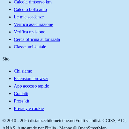
Calcola rimborso km
Calcolo bollo auto
Le mie scadenze
Verifica assicurazione
Verifica revisione
Cerca officina autorizzata
Classe ambientale
Sito
Chi siamo
Estensioni browser
App accesso rapido
Contatti
Press kit
Privacy e cookie
© 2010 -
2026
distanzechilometriche.net
Fonti viabilità: CCISS, ACI,
ANAS, Autostrade per l'Italia · Mappe © OpenStreetMap