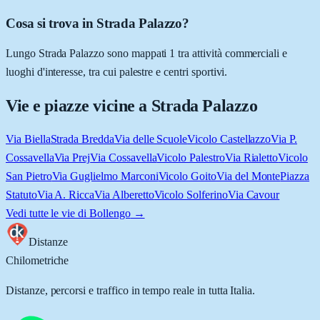
Cosa si trova in Strada Palazzo?
Lungo Strada Palazzo sono mappati 1 tra attività commerciali e
luoghi d'interesse, tra cui palestre e centri sportivi.
Vie e piazze vicine a
Strada Palazzo
Via Biella
Strada Bredda
Via delle Scuole
Vicolo Castellazzo
Via P.
Cossavella
Via Prej
Via Cossavella
Vicolo Palestro
Via Rialetto
Vicolo
San Pietro
Via Guglielmo Marconi
Vicolo Goito
Via del Monte
Piazza
Statuto
Via A. Ricca
Via Alberetto
Vicolo Solferino
Via Cavour
Vedi tutte le vie di
Bollengo
→
Distanze
Chilometriche
Distanze, percorsi e traffico in tempo reale in tutta Italia.