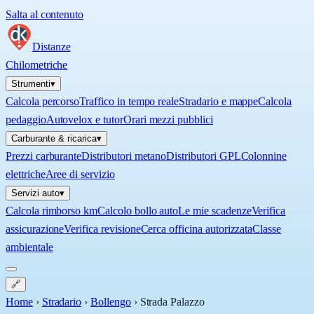
Salta al contenuto
Distanze
Chilometriche
Strumenti
▾
Calcola percorso
Traffico in tempo reale
Stradario e mappe
Calcola
pedaggio
Autovelox e tutor
Orari mezzi pubblici
Carburante & ricarica
▾
Prezzi carburante
Distributori metano
Distributori GPL
Colonnine
elettriche
Aree di servizio
Servizi auto
▾
Calcola rimborso km
Calcolo bollo auto
Le mie scadenze
Verifica
assicurazione
Verifica revisione
Cerca officina autorizzata
Classe
ambientale
🔗
Home
›
Stradario
›
Bollengo
›
Strada Palazzo