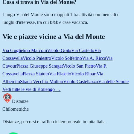
Cosa si trova in Via del Monte?
Lungo Via del Monte sono mappati 1 tra attività commerciali e
luoghi d'interesse, tra cui b&b e case vacanza.
Vie e piazze vicine a
Via del Monte
Via Guglielmo Marconi
Vicolo Goito
Via Castello
Via
Cossavella
Vicolo Palestro
Vicolo Solferino
Via A. Ricca
Via
Cavour
Piazza Giuseppe Saragat
Vicolo San Pietro
Via P.
Cossavella
Piazza Statuto
Via Rialetto
Vicolo Ripari
Via
Alberetto
Strada Vecchio Mulino
Vicolo Castellazzo
Via delle Scuole
Vedi tutte le vie di
Bollengo
→
Distanze
Chilometriche
Distanze, percorsi e traffico in tempo reale in tutta Italia.