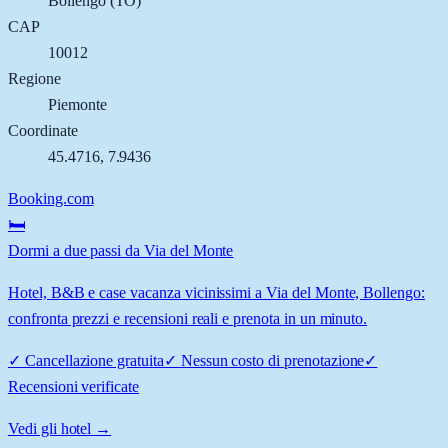
Bollengo
(
TO
)
CAP
10012
Regione
Piemonte
Coordinate
45.4716
,
7.9436
Booking.com
🛏️
Dormi a due passi da Via del Monte
Hotel, B&B e case vacanza vicinissimi a Via del Monte, Bollengo:
confronta prezzi e recensioni reali e prenota in un minuto.
✓
Cancellazione gratuita
✓
Nessun costo di prenotazione
✓
Recensioni verificate
Vedi gli hotel →