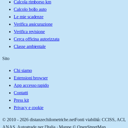
Calcola rimborso km
Calcolo bollo auto
Le mie scadenze
Verifica assicurazione
Verifica revisione
Cerca officina autorizzata
Classe ambientale
Sito
Chi siamo
Estensioni browser
App accesso rapido
Contatti
Press kit
Privacy e cookie
© 2010 -
2026
distanzechilometriche.net
Fonti viabilità: CCISS, ACI,
ANAS, Autostrade per l'Italia · Mappe © OpenStreetMap