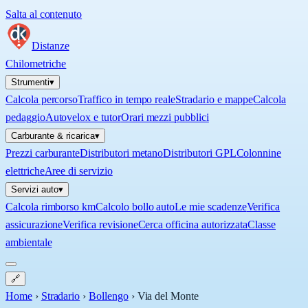
Salta al contenuto
Distanze
Chilometriche
Strumenti
▾
Calcola percorso
Traffico in tempo reale
Stradario e mappe
Calcola
pedaggio
Autovelox e tutor
Orari mezzi pubblici
Carburante & ricarica
▾
Prezzi carburante
Distributori metano
Distributori GPL
Colonnine
elettriche
Aree di servizio
Servizi auto
▾
Calcola rimborso km
Calcolo bollo auto
Le mie scadenze
Verifica
assicurazione
Verifica revisione
Cerca officina autorizzata
Classe
ambientale
🔗
Home
›
Stradario
›
Bollengo
›
Via del Monte