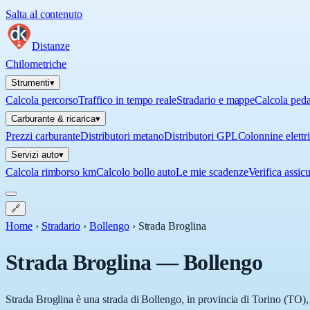
Salta al contenuto
Distanze
Chilometriche
Strumenti
▾
Calcola percorso
Traffico in tempo reale
Stradario e mappe
Calcola ped
Carburante & ricarica
▾
Prezzi carburante
Distributori metano
Distributori GPL
Colonnine elettr
Servizi auto
▾
Calcola rimborso km
Calcolo bollo auto
Le mie scadenze
Verifica assic
🔗
Home
›
Stradario
›
Bollengo
›
Strada Broglina
Strada Broglina
—
Bollengo
Strada Broglina è una strada di Bollengo, in provincia di Torino (TO), 