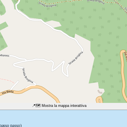
📍
🗺️ Mostra la mappa interattiva
 passo passo)