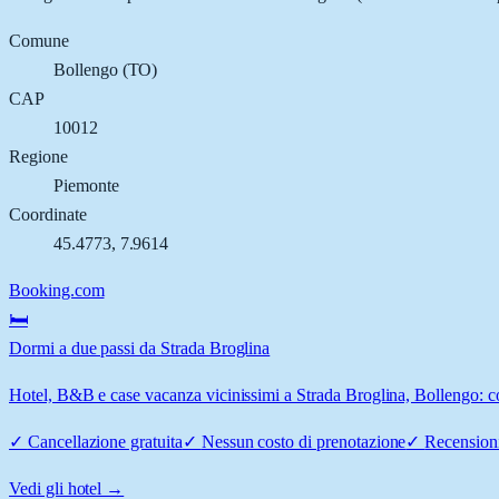
Comune
Bollengo
(
TO
)
CAP
10012
Regione
Piemonte
Coordinate
45.4773
,
7.9614
Booking.com
🛏️
Dormi a due passi da Strada Broglina
Hotel, B&B e case vacanza vicinissimi a Strada Broglina, Bollengo: con
✓
Cancellazione gratuita
✓
Nessun costo di prenotazione
✓
Recensioni
Vedi gli hotel →