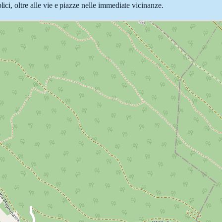
ici, oltre alle vie e piazze nelle immediate vicinanze.