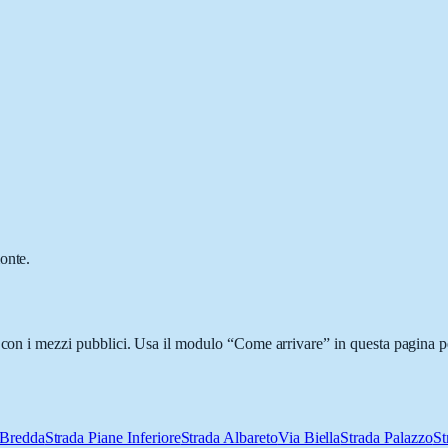
onte.
 con i mezzi pubblici. Usa il modulo “Come arrivare” in questa pagina pe
 Bredda
Strada Piane Inferiore
Strada Albareto
Via Biella
Strada Palazzo
St