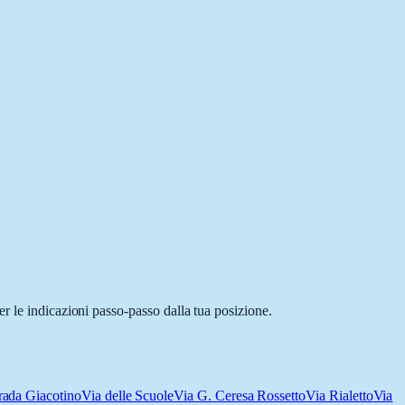
r le indicazioni passo-passo dalla tua posizione.
rada Giacotino
Via delle Scuole
Via G. Ceresa Rossetto
Via Rialetto
Via