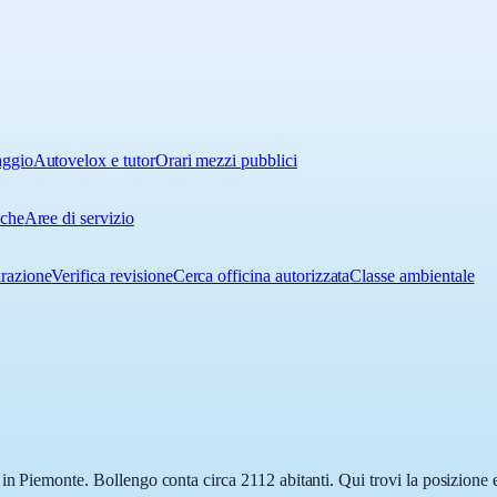
aggio
Autovelox e tutor
Orari mezzi pubblici
iche
Aree di servizio
urazione
Verifica revisione
Cerca officina autorizzata
Classe ambientale
in Piemonte. Bollengo conta circa 2112 abitanti. Qui trovi la posizione e