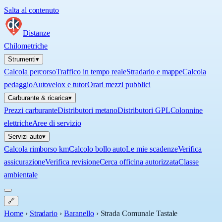
Salta al contenuto
Distanze
Chilometriche
Strumenti
▾
Calcola percorso
Traffico in tempo reale
Stradario e mappe
Calcola
pedaggio
Autovelox e tutor
Orari mezzi pubblici
Carburante & ricarica
▾
Prezzi carburante
Distributori metano
Distributori GPL
Colonnine
elettriche
Aree di servizio
Servizi auto
▾
Calcola rimborso km
Calcolo bollo auto
Le mie scadenze
Verifica
assicurazione
Verifica revisione
Cerca officina autorizzata
Classe
ambientale
🔗
Home
›
Stradario
›
Baranello
›
Strada Comunale Tastale