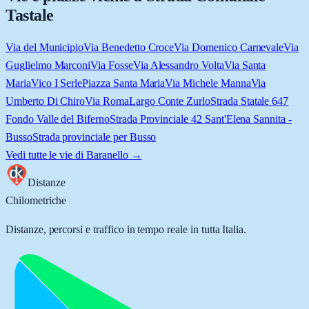
Tastale
Via del Municipio
Via Benedetto Croce
Via Domenico Carnevale
Via
Guglielmo Marconi
Via Fosse
Via Alessandro Volta
Via Santa
Maria
Vico I Serle
Piazza Santa Maria
Via Michele Manna
Via
Umberto Di Chiro
Via Roma
Largo Conte Zurlo
Strada Statale 647
Fondo Valle del Biferno
Strada Provinciale 42 Sant'Elena Sannita -
Busso
Strada provinciale per Busso
Vedi tutte le vie di
Baranello
→
Distanze
Chilometriche
Distanze, percorsi e traffico in tempo reale in tutta Italia.