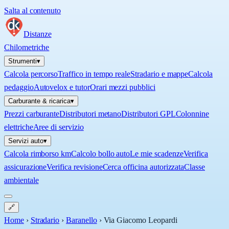
Salta al contenuto
Distanze
Chilometriche
Strumenti
▾
Calcola percorso
Traffico in tempo reale
Stradario e mappe
Calcola
pedaggio
Autovelox e tutor
Orari mezzi pubblici
Carburante & ricarica
▾
Prezzi carburante
Distributori metano
Distributori GPL
Colonnine
elettriche
Aree di servizio
Servizi auto
▾
Calcola rimborso km
Calcolo bollo auto
Le mie scadenze
Verifica
assicurazione
Verifica revisione
Cerca officina autorizzata
Classe
ambientale
🔗
Home
›
Stradario
›
Baranello
›
Via Giacomo Leopardi