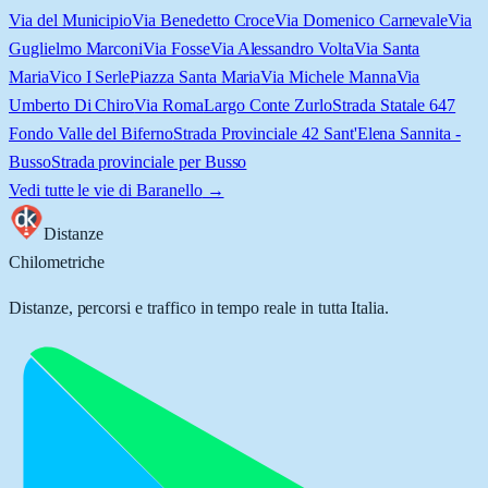
Via del Municipio
Via Benedetto Croce
Via Domenico Carnevale
Via
Guglielmo Marconi
Via Fosse
Via Alessandro Volta
Via Santa
Maria
Vico I Serle
Piazza Santa Maria
Via Michele Manna
Via
Umberto Di Chiro
Via Roma
Largo Conte Zurlo
Strada Statale 647
Fondo Valle del Biferno
Strada Provinciale 42 Sant'Elena Sannita -
Busso
Strada provinciale per Busso
Vedi tutte le vie di
Baranello
→
Distanze
Chilometriche
Distanze, percorsi e traffico in tempo reale in tutta Italia.