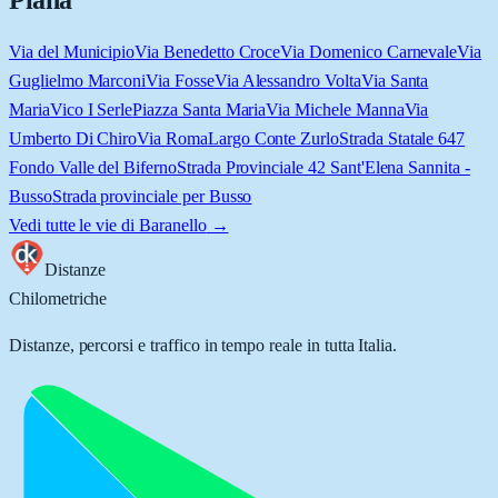
Piana
Via del Municipio
Via Benedetto Croce
Via Domenico Carnevale
Via
Guglielmo Marconi
Via Fosse
Via Alessandro Volta
Via Santa
Maria
Vico I Serle
Piazza Santa Maria
Via Michele Manna
Via
Umberto Di Chiro
Via Roma
Largo Conte Zurlo
Strada Statale 647
Fondo Valle del Biferno
Strada Provinciale 42 Sant'Elena Sannita -
Busso
Strada provinciale per Busso
Vedi tutte le vie di
Baranello
→
Distanze
Chilometriche
Distanze, percorsi e traffico in tempo reale in tutta Italia.