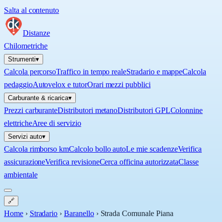
Salta al contenuto
Distanze
Chilometriche
Strumenti
▾
Calcola percorso
Traffico in tempo reale
Stradario e mappe
Calcola
pedaggio
Autovelox e tutor
Orari mezzi pubblici
Carburante & ricarica
▾
Prezzi carburante
Distributori metano
Distributori GPL
Colonnine
elettriche
Aree di servizio
Servizi auto
▾
Calcola rimborso km
Calcolo bollo auto
Le mie scadenze
Verifica
assicurazione
Verifica revisione
Cerca officina autorizzata
Classe
ambientale
🔗
Home
›
Stradario
›
Baranello
›
Strada Comunale Piana