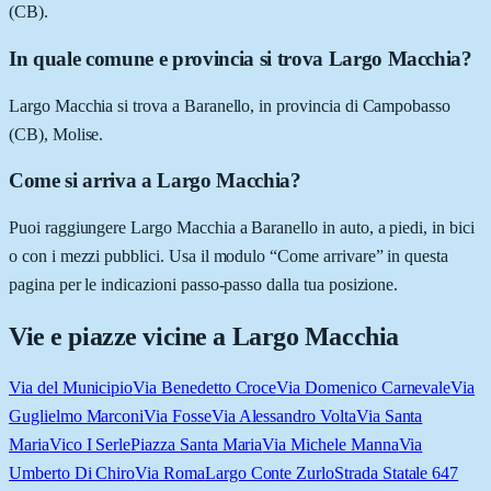
(CB).
In quale comune e provincia si trova Largo Macchia?
Largo Macchia si trova a Baranello, in provincia di Campobasso
(CB), Molise.
Come si arriva a Largo Macchia?
Puoi raggiungere Largo Macchia a Baranello in auto, a piedi, in bici
o con i mezzi pubblici. Usa il modulo “Come arrivare” in questa
pagina per le indicazioni passo-passo dalla tua posizione.
Vie e piazze vicine a
Largo Macchia
Via del Municipio
Via Benedetto Croce
Via Domenico Carnevale
Via
Guglielmo Marconi
Via Fosse
Via Alessandro Volta
Via Santa
Maria
Vico I Serle
Piazza Santa Maria
Via Michele Manna
Via
Umberto Di Chiro
Via Roma
Largo Conte Zurlo
Strada Statale 647