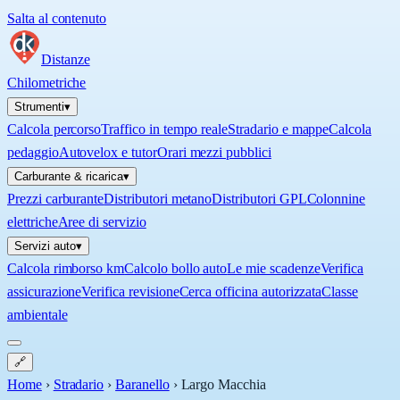
Salta al contenuto
Distanze
Chilometriche
Strumenti
▾
Calcola percorso
Traffico in tempo reale
Stradario e mappe
Calcola
pedaggio
Autovelox e tutor
Orari mezzi pubblici
Carburante & ricarica
▾
Prezzi carburante
Distributori metano
Distributori GPL
Colonnine
elettriche
Aree di servizio
Servizi auto
▾
Calcola rimborso km
Calcolo bollo auto
Le mie scadenze
Verifica
assicurazione
Verifica revisione
Cerca officina autorizzata
Classe
ambientale
🔗
Home
›
Stradario
›
Baranello
›
Largo Macchia