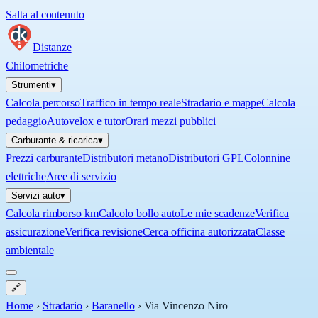
Salta al contenuto
Distanze
Chilometriche
Strumenti
▾
Calcola percorso
Traffico in tempo reale
Stradario e mappe
Calcola
pedaggio
Autovelox e tutor
Orari mezzi pubblici
Carburante & ricarica
▾
Prezzi carburante
Distributori metano
Distributori GPL
Colonnine
elettriche
Aree di servizio
Servizi auto
▾
Calcola rimborso km
Calcolo bollo auto
Le mie scadenze
Verifica
assicurazione
Verifica revisione
Cerca officina autorizzata
Classe
ambientale
🔗
Home
›
Stradario
›
Baranello
›
Via Vincenzo Niro