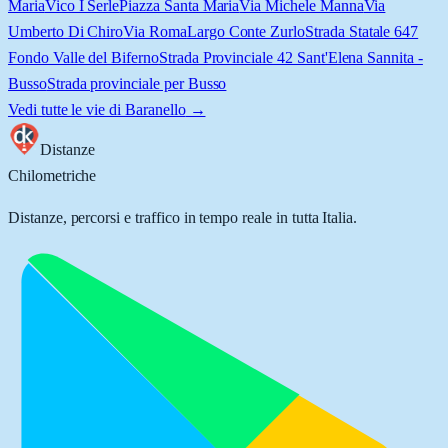
Maria
Vico I Serle
Piazza Santa Maria
Via Michele Manna
Via
Umberto Di Chiro
Via Roma
Largo Conte Zurlo
Strada Statale 647
Fondo Valle del Biferno
Strada Provinciale 42 Sant'Elena Sannita -
Busso
Strada provinciale per Busso
Vedi tutte le vie di
Baranello
→
Distanze
Chilometriche
Distanze, percorsi e traffico in tempo reale in tutta Italia.