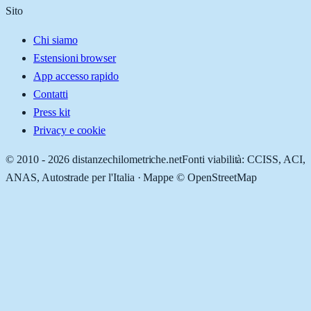
Sito
Chi siamo
Estensioni browser
App accesso rapido
Contatti
Press kit
Privacy e cookie
© 2010 -
2026
distanzechilometriche.net
Fonti viabilità: CCISS, ACI,
ANAS, Autostrade per l'Italia · Mappe © OpenStreetMap