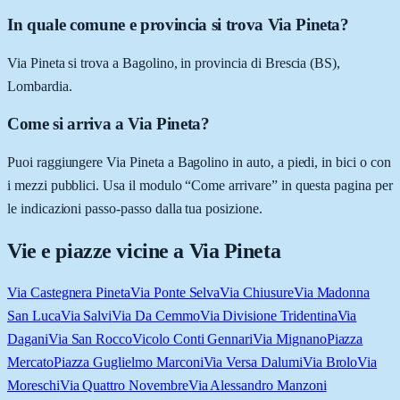
In quale comune e provincia si trova Via Pineta?
Via Pineta si trova a Bagolino, in provincia di Brescia (BS),
Lombardia.
Come si arriva a Via Pineta?
Puoi raggiungere Via Pineta a Bagolino in auto, a piedi, in bici o con
i mezzi pubblici. Usa il modulo “Come arrivare” in questa pagina per
le indicazioni passo-passo dalla tua posizione.
Vie e piazze vicine a
Via Pineta
Via Castegnera Pineta
Via Ponte Selva
Via Chiusure
Via Madonna
San Luca
Via Salvi
Via Da Cemmo
Via Divisione Tridentina
Via
Dagani
Via San Rocco
Vicolo Conti Gennari
Via Mignano
Piazza
Mercato
Piazza Guglielmo Marconi
Via Versa Dalumi
Via Brolo
Via
Moreschi
Via Quattro Novembre
Via Alessandro Manzoni