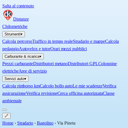
Salta al contenuto
Distanze
Chilometriche
Strumenti
▾
Calcola percorso
Traffico in tempo reale
Stradario e mappe
Calcola
pedaggio
Autovelox e tutor
Orari mezzi pubblici
Carburante & ricarica
▾
Prezzi carburante
Distributori metano
Distributori GPL
Colonnine
elettriche
Aree di servizio
Servizi auto
▾
Calcola rimborso km
Calcolo bollo auto
Le mie scadenze
Verifica
assicurazione
Verifica revisione
Cerca officina autorizzata
Classe
ambientale
🔗
Home
›
Stradario
›
Bagolino
›
Via Pineta