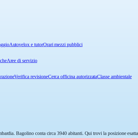
aggio
Autovelox e tutor
Orari mezzi pubblici
iche
Aree di servizio
urazione
Verifica revisione
Cerca officina autorizzata
Classe ambientale
bardia. Bagolino conta circa 3940 abitanti. Qui trovi la posizione esatta