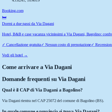
45.8241
,
10.4619
Booking.com
🛏️
Dormi a due passi da Via Dagani
Hotel, B&B e case vacanza vicinissimi a Via Dagani, Bagolino: confron
✓
Cancellazione gratuita
✓
Nessun costo di prenotazione
✓
Recensioni
Vedi gli hotel →
Come arrivare a
Via Dagani
Domande frequenti su
Via Dagani
Qual è il CAP di Via Dagani a Bagolino?
Via Dagani rientra nel CAP 25072 del comune di Bagolino (BS).
In quale comune e provincia si trova Via Dagani?