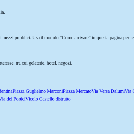
ia.
 i mezzi pubblici. Usa il modulo “Come arrivare” in questa pagina per le
resse, tra cui gelaterie, hotel, negozi.
dentina
Piazza Guglielmo Marconi
Piazza Mercato
Via Versa Dalumi
Via 
Via dei Portici
Vicolo Castello distrutto