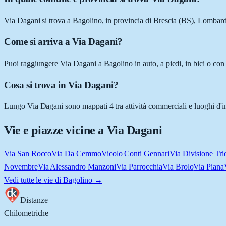
Via Dagani si trova a Bagolino, in provincia di Brescia (BS), Lombard
Come si arriva a Via Dagani?
Puoi raggiungere Via Dagani a Bagolino in auto, a piedi, in bici o con
Cosa si trova in Via Dagani?
Lungo Via Dagani sono mappati 4 tra attività commerciali e luoghi d'inte
Vie e piazze vicine a
Via Dagani
Via San Rocco
Via Da Cemmo
Vicolo Conti Gennari
Via Divisione Tri
Novembre
Via Alessandro Manzoni
Via Parrocchia
Via Brolo
Via Piana
Vedi tutte le vie di
Bagolino
→
Distanze
Chilometriche