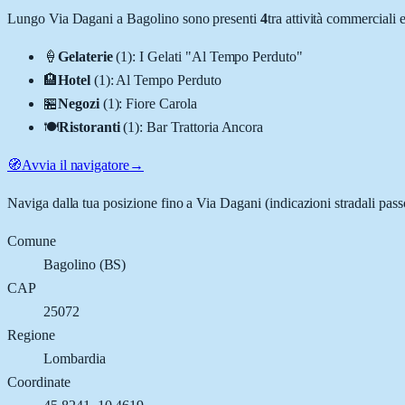
Lungo
Via Dagani
a
Bagolino
sono presenti
4
tra attività commerciali
🍦
Gelaterie
(
1
)
:
I Gelati "Al Tempo Perduto"
🏨
Hotel
(
1
)
:
Al Tempo Perduto
🏪
Negozi
(
1
)
:
Fiore Carola
🍽️
Ristoranti
(
1
)
:
Bar Trattoria Ancora
🧭
Avvia il navigatore
→
Naviga dalla tua posizione fino a
Via Dagani
(indicazioni stradali pas
Comune
Bagolino
(
BS
)
CAP
25072
Regione
Lombardia
Coordinate