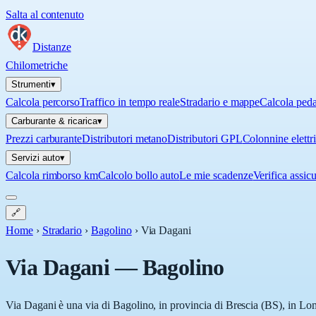
Salta al contenuto
Distanze
Chilometriche
Strumenti
▾
Calcola percorso
Traffico in tempo reale
Stradario e mappe
Calcola ped
Carburante & ricarica
▾
Prezzi carburante
Distributori metano
Distributori GPL
Colonnine elettr
Servizi auto
▾
Calcola rimborso km
Calcolo bollo auto
Le mie scadenze
Verifica assic
🔗
Home
›
Stradario
›
Bagolino
›
Via Dagani
Via Dagani
—
Bagolino
Via Dagani è una via di Bagolino, in provincia di Brescia (BS), in Lom