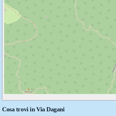
Cosa trovi in
Via Dagani