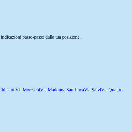
 indicazioni passo-passo dalla tua posizione.
Chiusure
Via Moreschi
Via Madonna San Luca
Via Salvi
Via Quattro