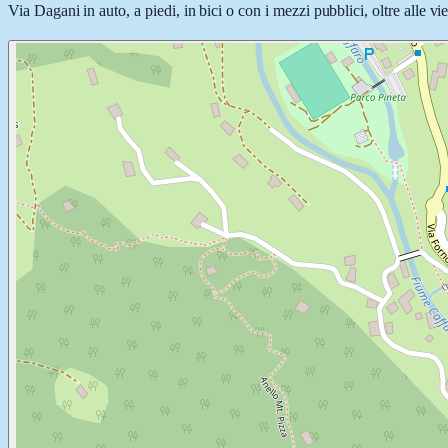
Via Dagani in auto, a piedi, in bici o con i mezzi pubblici, oltre alle v