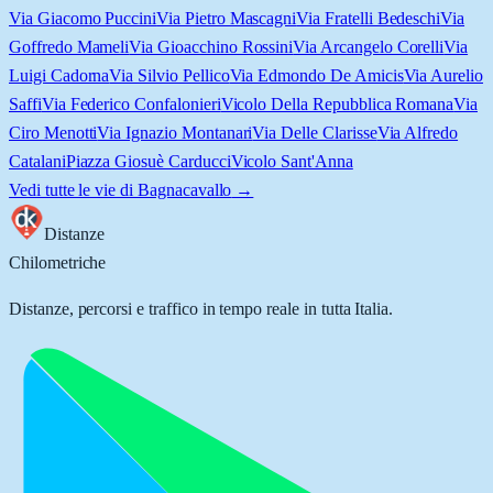
Via Giacomo Puccini
Via Pietro Mascagni
Via Fratelli Bedeschi
Via
Goffredo Mameli
Via Gioacchino Rossini
Via Arcangelo Corelli
Via
Luigi Cadorna
Via Silvio Pellico
Via Edmondo De Amicis
Via Aurelio
Saffi
Via Federico Confalonieri
Vicolo Della Repubblica Romana
Via
Ciro Menotti
Via Ignazio Montanari
Via Delle Clarisse
Via Alfredo
Catalani
Piazza Giosuè Carducci
Vicolo Sant'Anna
Vedi tutte le vie di
Bagnacavallo
→
Distanze
Chilometriche
Distanze, percorsi e traffico in tempo reale in tutta Italia.