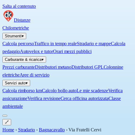
Salta al contenuto
Distanze
Chilometriche
Strumenti
▾
Calcola percorso
Traffico in tempo reale
Stradario e mappe
Calcola
pedaggio
Autovelox e tutor
Orari mezzi pubblici
Carburante & ricarica
▾
Prezzi carburante
Distributori metano
Distributori GPL
Colonnine
elettriche
Aree di servizio
Servizi auto
▾
Calcola rimborso km
Calcolo bollo auto
Le mie scadenze
Verifica
assicurazione
Verifica revisione
Cerca officina autorizzata
Classe
ambientale
🔗
Home
›
Stradario
›
Bagnacavallo
›
Via Fratelli Cervi