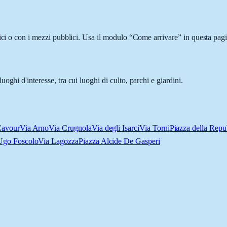
ici o con i mezzi pubblici. Usa il modulo “Come arrivare” in questa pagi
ghi d'interesse, tra cui luoghi di culto, parchi e giardini.
Cavour
Via Arno
Via Crugnola
Via degli Isarci
Via Torni
Piazza della Repu
Ugo Foscolo
Via Lagozza
Piazza Alcide De Gasperi