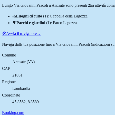
Lungo
Via Giovanni Pascoli
a
Arcisate
sono presenti
2
tra attività co
⛪
Luoghi di culto
(
1
)
:
Cappella della Lagozza
🌳
Parchi e giardini
(
1
)
:
Parco Lagozza
🧭
Avvia il navigatore
→
Naviga dalla tua posizione fino a
Via Giovanni Pascoli
(indicazioni st
Comune
Arcisate
(
VA
)
CAP
21051
Regione
Lombardia
Coordinate
45.8562
,
8.8589
Booking.com