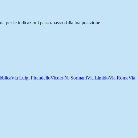
na per le indicazioni passo-passo dalla tua posizione.
bblica
Via Luigi Pirandello
Vicolo N. Sormani
Via Limido
Via Roma
Via