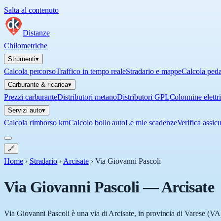
Salta al contenuto
Distanze
Chilometriche
Strumenti
▾
Calcola percorso
Traffico in tempo reale
Stradario e mappe
Calcola ped
Carburante & ricarica
▾
Prezzi carburante
Distributori metano
Distributori GPL
Colonnine elettr
Servizi auto
▾
Calcola rimborso km
Calcolo bollo auto
Le mie scadenze
Verifica assic
🔗
Home
›
Stradario
›
Arcisate
›
Via Giovanni Pascoli
Via Giovanni Pascoli
—
Arcisate
Via Giovanni Pascoli è una via di Arcisate, in provincia di Varese (VA)