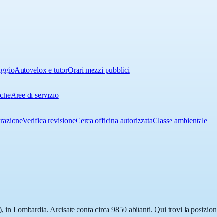
aggio
Autovelox e tutor
Orari mezzi pubblici
iche
Aree di servizio
urazione
Verifica revisione
Cerca officina autorizzata
Classe ambientale
, in Lombardia. Arcisate conta circa 9850 abitanti. Qui trovi la posizion