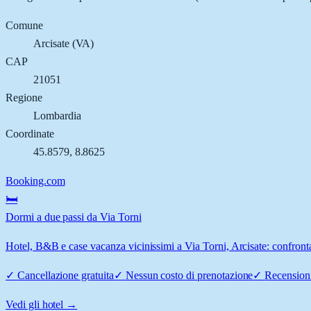
Comune
Arcisate
(
VA
)
CAP
21051
Regione
Lombardia
Coordinate
45.8579
,
8.8625
Booking.com
🛏️
Dormi a due passi da Via Torni
Hotel, B&B e case vacanza vicinissimi a Via Torni, Arcisate: confronta 
✓
Cancellazione gratuita
✓
Nessun costo di prenotazione
✓
Recensioni
Vedi gli hotel →