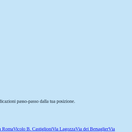
dicazioni passo-passo dalla tua posizione.
a Roma
Vicolo B. Castiglioni
Via Lagozza
Via dei Bersaglier
Via