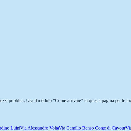
 mezzi pubblici. Usa il modulo “Come arrivare” in questa pagina per le in
rdino Luini
Via Alessandro Volta
Via Camillo Benso Conte di Cavour
Vi