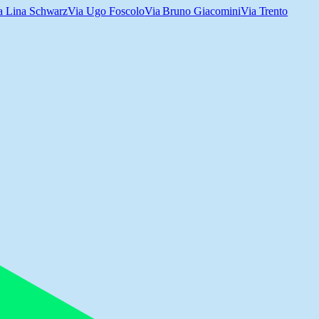
a Lina Schwarz
Via Ugo Foscolo
Via Bruno Giacomini
Via Trento