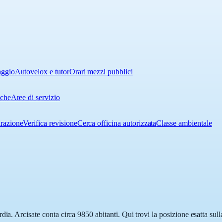
aggio
Autovelox e tutor
Orari mezzi pubblici
iche
Aree di servizio
urazione
Verifica revisione
Cerca officina autorizzata
Classe ambientale
dia. Arcisate conta circa 9850 abitanti. Qui trovi la posizione esatta su