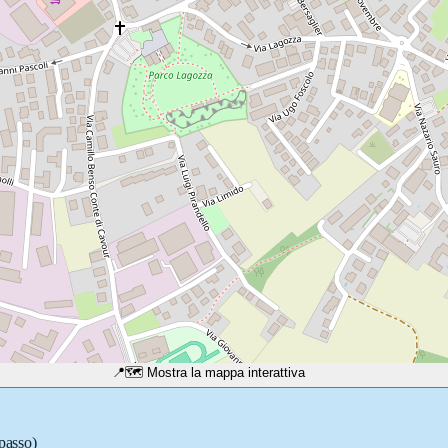
📍
🗺️ Mostra la mappa interattiva
 passo)