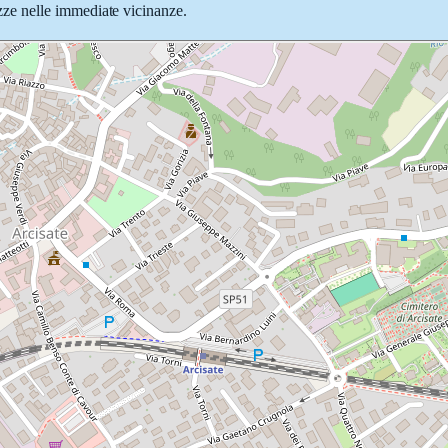
iazze nelle immediate vicinanze.