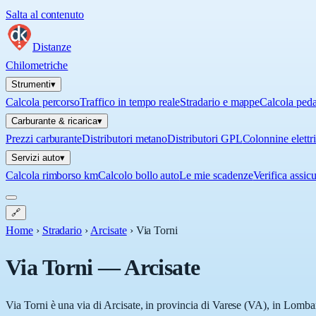
Salta al contenuto
Distanze
Chilometriche
Strumenti
▾
Calcola percorso
Traffico in tempo reale
Stradario e mappe
Calcola ped
Carburante & ricarica
▾
Prezzi carburante
Distributori metano
Distributori GPL
Colonnine elettr
Servizi auto
▾
Calcola rimborso km
Calcolo bollo auto
Le mie scadenze
Verifica assic
🔗
Home
›
Stradario
›
Arcisate
›
Via Torni
Via Torni
—
Arcisate
Via Torni è una via di Arcisate, in provincia di Varese (VA), in Lombar