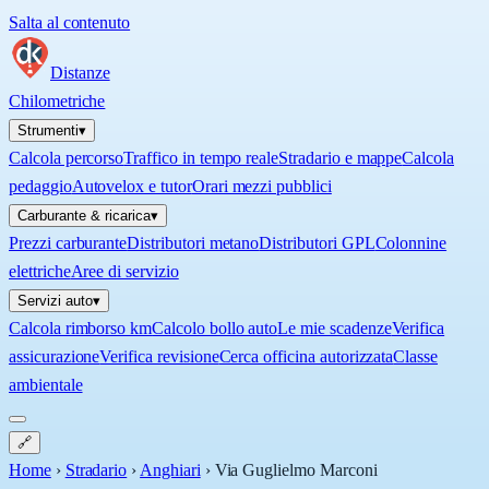
Salta al contenuto
Distanze
Chilometriche
Strumenti
▾
Calcola percorso
Traffico in tempo reale
Stradario e mappe
Calcola
pedaggio
Autovelox e tutor
Orari mezzi pubblici
Carburante & ricarica
▾
Prezzi carburante
Distributori metano
Distributori GPL
Colonnine
elettriche
Aree di servizio
Servizi auto
▾
Calcola rimborso km
Calcolo bollo auto
Le mie scadenze
Verifica
assicurazione
Verifica revisione
Cerca officina autorizzata
Classe
ambientale
🔗
Home
›
Stradario
›
Anghiari
›
Via Guglielmo Marconi