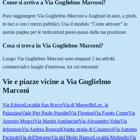
Come si arriva a Via Guglielmo Marconi?
Puoi raggiungere Via Guglielmo Marconi a Anghiari in auto, a piedi,
in bici o con i mezzi pubblici. Usa il modulo “Come arrivare” in
questa pagina per le indicazioni passo-passo dalla tua posizione.
Cosa si trova in Via Guglielmo Marconi?
Lungo Via Guglielmo Marconi sono mappati 2 tra attività
commerciali e luoghi d'interesse, tra cui ristoranti.
Vie e piazze vicine a
Via Guglielmo
Marconi
Via Edison
Località San Rocco
Via di Maraville
Loc. la
Palazzina
Viale Pier Paolo Pasolini
Via Fleming
Via Fausto Coppi
Via
Antonio Meucci
Via Martiri Antifascisti
Via Alessandro Volta
Via
Infrantoio
Via Andrea Brugoni
Quinta strada di Casanova
Via Antonio
Pacinotti
Via dell'Intoppo
Via del Molin Bianco
Località Molinello
Via