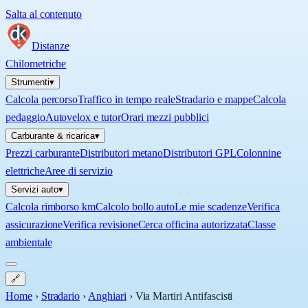
Salta al contenuto
Distanze
Chilometriche
Strumenti
▾
Calcola percorso
Traffico in tempo reale
Stradario e mappe
Calcola
pedaggio
Autovelox e tutor
Orari mezzi pubblici
Carburante & ricarica
▾
Prezzi carburante
Distributori metano
Distributori GPL
Colonnine
elettriche
Aree di servizio
Servizi auto
▾
Calcola rimborso km
Calcolo bollo auto
Le mie scadenze
Verifica
assicurazione
Verifica revisione
Cerca officina autorizzata
Classe
ambientale
🔗
Home
›
Stradario
›
Anghiari
›
Via Martiri Antifascisti