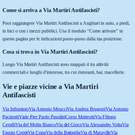
Come si arriva a Via Martiri Antifascisti?
Puoi raggiungere Via Martiri Antifascisti a Anghiari in auto, a piedi,
in bici o con i mezzi pubblici. Usa il modulo “Come arrivare” in
questa pagina per le indicazioni passo-passo dalla tua posizione.
Cosa si trova in Via Martiri Antifascisti?
Lungo Via Martiri Antifascisti sono mappati 4 tra attività
commerciali e luoghi d'interesse, tra cui ristoranti, bar, macellerie.
Vie e piazze vicine a
Via Martiri
Antifascisti
Via Infrantoio
Via Antonio Meucci
Via Andrea Brugoni
Via Antonio
Pacinotti
Viale Pier Paolo Pasolini
Corso Matteotti
Via Filippo
Cerulli
Via del Molin Bianco
Via del Gioco
Via Alessandro Volta
Via
Fausto Coppi
Via Cupa
Via della Battaglia
Via di Maraville
Via