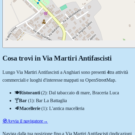
Cosa trovi in
Via Martiri Antifascisti
Lungo
Via Martiri Antifascisti
a
Anghiari
sono presenti
4
tra attività
commerciali e luoghi d'interesse mappati su OpenStreetMap.
🍽️
Ristoranti
(
2
)
:
Dal tabaccaio di mare, Braceria Luca
🍸
Bar
(
1
)
:
Bar La Battaglia
🥩
Macellerie
(
1
)
:
L'antica macelleria
🧭
Avvia il navigatore
→
Naviga dalla tua posizione fino a
Via Martiri Antifascisti
(indicazioni