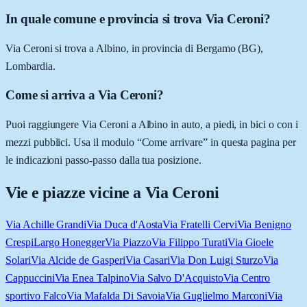
In quale comune e provincia si trova Via Ceroni?
Via Ceroni si trova a Albino, in provincia di Bergamo (BG),
Lombardia.
Come si arriva a Via Ceroni?
Puoi raggiungere Via Ceroni a Albino in auto, a piedi, in bici o con i
mezzi pubblici. Usa il modulo “Come arrivare” in questa pagina per
le indicazioni passo-passo dalla tua posizione.
Vie e piazze vicine a
Via Ceroni
Via Achille Grandi
Via Duca d'Aosta
Via Fratelli Cervi
Via Benigno
Crespi
Largo Honegger
Via Piazzo
Via Filippo Turati
Via Gioele
Solari
Via Alcide de Gasperi
Via Casari
Via Don Luigi Sturzo
Via
Cappuccini
Via Enea Talpino
Via Salvo D'Acquisto
Via Centro
sportivo Falco
Via Mafalda Di Savoia
Via Guglielmo Marconi
Via