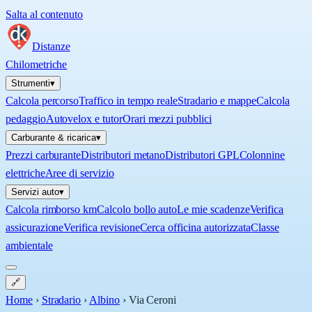
Salta al contenuto
Distanze
Chilometriche
Strumenti
▾
Calcola percorso
Traffico in tempo reale
Stradario e mappe
Calcola
pedaggio
Autovelox e tutor
Orari mezzi pubblici
Carburante & ricarica
▾
Prezzi carburante
Distributori metano
Distributori GPL
Colonnine
elettriche
Aree di servizio
Servizi auto
▾
Calcola rimborso km
Calcolo bollo auto
Le mie scadenze
Verifica
assicurazione
Verifica revisione
Cerca officina autorizzata
Classe
ambientale
🔗
Home
›
Stradario
›
Albino
›
Via Ceroni