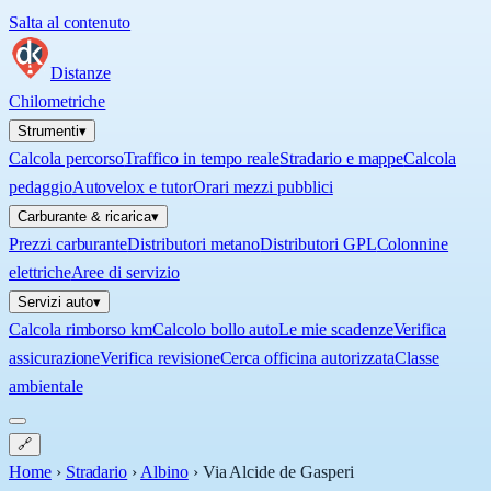
Salta al contenuto
Distanze
Chilometriche
Strumenti
▾
Calcola percorso
Traffico in tempo reale
Stradario e mappe
Calcola
pedaggio
Autovelox e tutor
Orari mezzi pubblici
Carburante & ricarica
▾
Prezzi carburante
Distributori metano
Distributori GPL
Colonnine
elettriche
Aree di servizio
Servizi auto
▾
Calcola rimborso km
Calcolo bollo auto
Le mie scadenze
Verifica
assicurazione
Verifica revisione
Cerca officina autorizzata
Classe
ambientale
🔗
Home
›
Stradario
›
Albino
›
Via Alcide de Gasperi