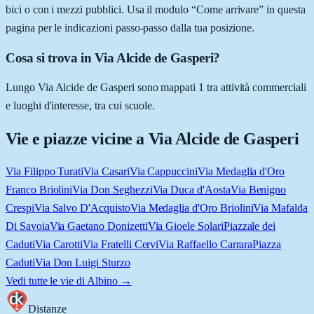
bici o con i mezzi pubblici. Usa il modulo “Come arrivare” in questa
pagina per le indicazioni passo-passo dalla tua posizione.
Cosa si trova in Via Alcide de Gasperi?
Lungo Via Alcide de Gasperi sono mappati 1 tra attività commerciali
e luoghi d'interesse, tra cui scuole.
Vie e piazze vicine a
Via Alcide de Gasperi
Via Filippo Turati
Via Casari
Via Cappuccini
Via Medaglia d'Oro
Franco Briolini
Via Don Seghezzi
Via Duca d'Aosta
Via Benigno
Crespi
Via Salvo D'Acquisto
Via Medaglia d'Oro Briolini
Via Mafalda
Di Savoia
Via Gaetano Donizetti
Via Gioele Solari
Piazzale dei
Caduti
Via Carotti
Via Fratelli Cervi
Via Raffaello Carrara
Piazza
Caduti
Via Don Luigi Sturzo
Vedi tutte le vie di
Albino
→
Distanze