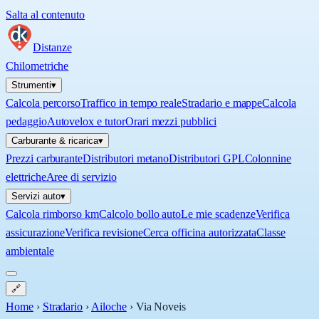
Salta al contenuto
Distanze
Chilometriche
Strumenti
▾
Calcola percorso
Traffico in tempo reale
Stradario e mappe
Calcola
pedaggio
Autovelox e tutor
Orari mezzi pubblici
Carburante & ricarica
▾
Prezzi carburante
Distributori metano
Distributori GPL
Colonnine
elettriche
Aree di servizio
Servizi auto
▾
Calcola rimborso km
Calcolo bollo auto
Le mie scadenze
Verifica
assicurazione
Verifica revisione
Cerca officina autorizzata
Classe
ambientale
🔗
Home
›
Stradario
›
Ailoche
›
Via Noveis