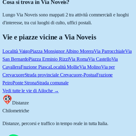
Cosa si trova in Via Noveis?
Lungo Via Noveis sono mappati 2 tra attività commerciali e luoghi
d'interesse, tra cui luoghi di culto, uffici postali.
Vie e piazze vicine a
Via Noveis
Località Vaigo
Piazza Monsignor Albino Morera
Via Parrocchiale
Via
San Bernardo
Piazza Erminio Rizzi
Via Roma
Via Castello
Via
Cavallera
Frazione Piasca
Località Mollie
Via Molino
Via per
Crevacuore
Strada provinciale Crevacuore-Postua
Frazione
Peiro
Ponte Strona
Strada comunale
Vedi tutte le vie di
Ailoche
→
Distanze
Chilometriche
Distanze, percorsi e traffico in tempo reale in tutta Italia.