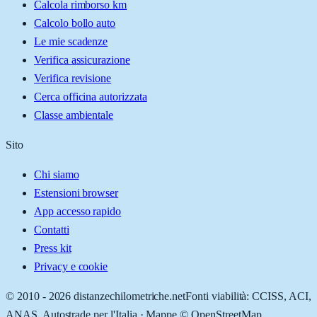
Calcola rimborso km
Calcolo bollo auto
Le mie scadenze
Verifica assicurazione
Verifica revisione
Cerca officina autorizzata
Classe ambientale
Sito
Chi siamo
Estensioni browser
App accesso rapido
Contatti
Press kit
Privacy e cookie
© 2010 -
2026
distanzechilometriche.net
Fonti viabilità: CCISS, ACI,
ANAS, Autostrade per l'Italia · Mappe © OpenStreetMap