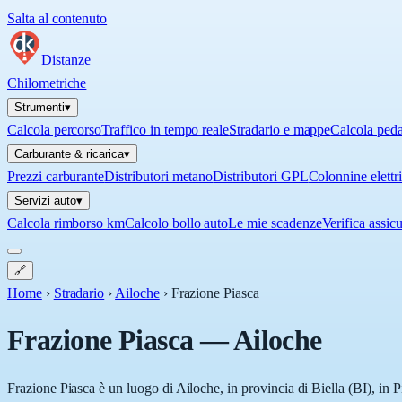
Salta al contenuto
Distanze
Chilometriche
Strumenti
▾
Calcola percorso
Traffico in tempo reale
Stradario e mappe
Calcola ped
Carburante & ricarica
▾
Prezzi carburante
Distributori metano
Distributori GPL
Colonnine elettr
Servizi auto
▾
Calcola rimborso km
Calcolo bollo auto
Le mie scadenze
Verifica assic
🔗
Home
›
Stradario
›
Ailoche
›
Frazione Piasca
Frazione Piasca
—
Ailoche
Frazione Piasca è un luogo di Ailoche, in provincia di Biella (BI), in 