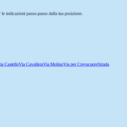
 le indicazioni passo-passo dalla tua posizione.
ia Castello
Via Cavallera
Via Molino
Via per Crevacuore
Strada