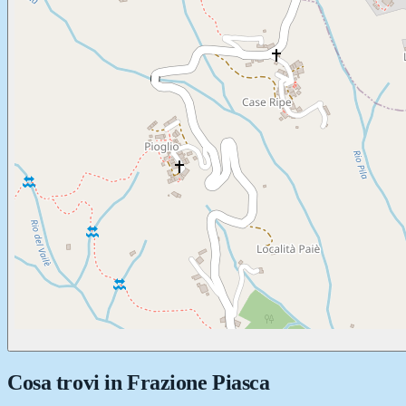
Cosa trovi in
Frazione Piasca