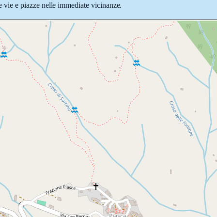
lle vie e piazze nelle immediate vicinanze.