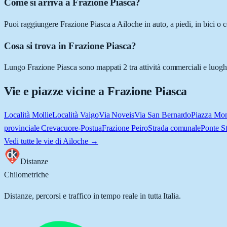
Come si arriva a Frazione Piasca?
Puoi raggiungere Frazione Piasca a Ailoche in auto, a piedi, in bici o 
Cosa si trova in Frazione Piasca?
Lungo Frazione Piasca sono mappati 2 tra attività commerciali e luoghi d
Vie e piazze vicine a
Frazione Piasca
Località Mollie
Località Vaigo
Via Noveis
Via San Bernardo
Piazza Mon
provinciale Crevacuore-Postua
Frazione Peiro
Strada comunale
Ponte S
Vedi tutte le vie di
Ailoche
→
Distanze
Chilometriche
Distanze, percorsi e traffico in tempo reale in tutta Italia.