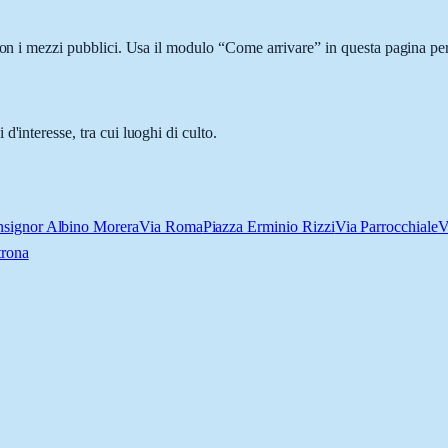
con i mezzi pubblici. Usa il modulo “Come arrivare” in questa pagina per
'interesse, tra cui luoghi di culto.
signor Albino Morera
Via Roma
Piazza Erminio Rizzi
Via Parrocchiale
V
trona