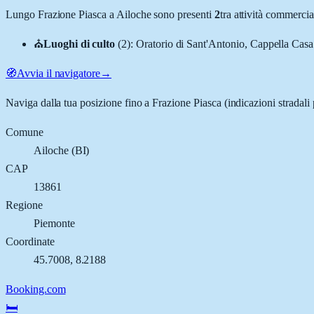
Lungo
Frazione Piasca
a
Ailoche
sono presenti
2
tra attività commerci
⛪
Luoghi di culto
(
2
)
:
Oratorio di Sant'Antonio, Cappella Cas
🧭
Avvia il navigatore
→
Naviga dalla tua posizione fino a
Frazione Piasca
(indicazioni stradali
Comune
Ailoche
(
BI
)
CAP
13861
Regione
Piemonte
Coordinate
45.7008
,
8.2188
Booking.com
🛏️