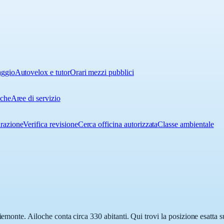
aggio
Autovelox e tutor
Orari mezzi pubblici
iche
Aree di servizio
urazione
Verifica revisione
Cerca officina autorizzata
Classe ambientale
Piemonte. Ailoche conta circa 330 abitanti. Qui trovi la posizione esatta 