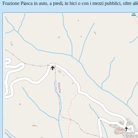
Frazione Piasca in auto, a piedi, in bici o con i mezzi pubblici, oltre a