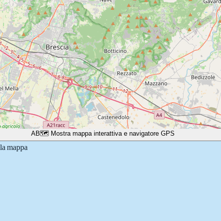
A
B
🗺️ Mostra mappa interattiva e navigatore GPS
lla mappa