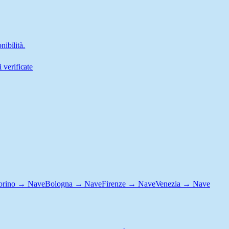
ibilità.
 verificate
orino → Nave
Bologna → Nave
Firenze → Nave
Venezia → Nave