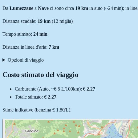
Da
Lumezzane
a
Nave
ci sono circa
19
km
in auto (~
24 min
); in lin
Distanza stradale
:
19
km
(
12
miglia)
Tempo stimato:
24 min
Distanza in linea d'aria:
7
km
Opzioni di viaggio
Costo stimato del viaggio
Carburante (
Auto
, ~
6.5
L
/100km):
€ 2,27
Totale stimato:
€ 2,27
Stime indicative (
benzina
€ 1,80
/
L
).