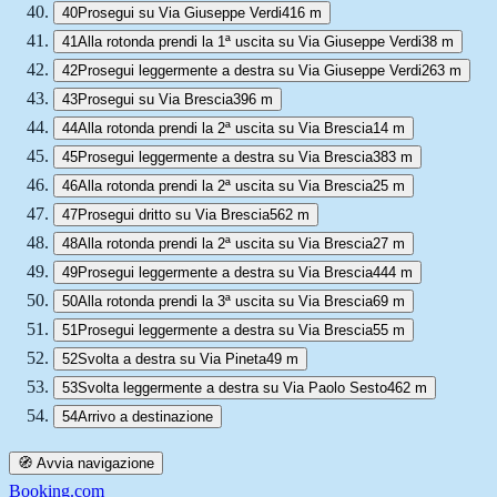
40
Prosegui su Via Giuseppe Verdi
416 m
41
Alla rotonda prendi la 1ª uscita su Via Giuseppe Verdi
38 m
42
Prosegui leggermente a destra su Via Giuseppe Verdi
263 m
43
Prosegui su Via Brescia
396 m
44
Alla rotonda prendi la 2ª uscita su Via Brescia
14 m
45
Prosegui leggermente a destra su Via Brescia
383 m
46
Alla rotonda prendi la 2ª uscita su Via Brescia
25 m
47
Prosegui dritto su Via Brescia
562 m
48
Alla rotonda prendi la 2ª uscita su Via Brescia
27 m
49
Prosegui leggermente a destra su Via Brescia
444 m
50
Alla rotonda prendi la 3ª uscita su Via Brescia
69 m
51
Prosegui leggermente a destra su Via Brescia
55 m
52
Svolta a destra su Via Pineta
49 m
53
Svolta leggermente a destra su Via Paolo Sesto
462 m
54
Arrivo a destinazione
🧭 Avvia navigazione
Booking.com