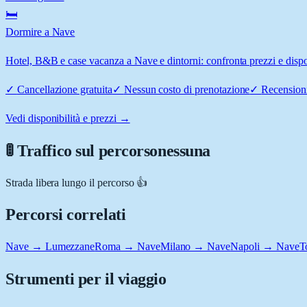
🛏️
Dormire a Nave
Hotel, B&B e case vacanza a Nave e dintorni: confronta prezzi e dispon
✓
Cancellazione gratuita
✓
Nessun costo di prenotazione
✓
Recensioni
Vedi disponibilità e prezzi →
🚦 Traffico sul percorso
nessuna
Strada libera lungo il percorso 👍
Percorsi correlati
Nave → Lumezzane
Roma → Nave
Milano → Nave
Napoli → Nave
T
Strumenti per il viaggio