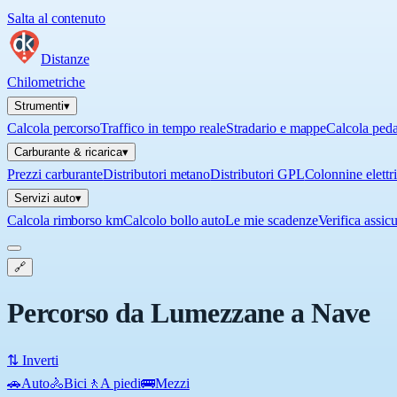
Salta al contenuto
Distanze
Chilometriche
Strumenti
▾
Calcola percorso
Traffico in tempo reale
Stradario e mappe
Calcola ped
Carburante & ricarica
▾
Prezzi carburante
Distributori metano
Distributori GPL
Colonnine elettr
Servizi auto
▾
Calcola rimborso km
Calcolo bollo auto
Le mie scadenze
Verifica assic
🔗
Percorso da Lumezzane a Nave
⇅ Inverti
🚗
Auto
🚴
Bici
🚶
A piedi
🚌
Mezzi