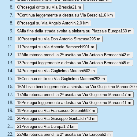
6
Prosegui dritto su Via Brescia
21 m
7
Continua leggermente a destra su Via Brescia
1,6 km
8
Prosegui su Via Angelo Antonini
2,0 km
9
Alla fine della strada svolta a sinistra su Piazzale Europa
160 m
10
Prosegui su Via Don Antonio Siracusa
295 m
11
Prosegui su Via Antonio Bernocchi
901 m
12
Alla rotonda prendi la 2ª uscita su Via Antonio Bernocchi
42 m
13
Prosegui leggermente a destra su Via Antonio Bernocchi
45 m
14
Prosegui su Via Guglielmo Marconi
502 m
15
Continua dritto su Via Guglielmo Marconi
293 m
16
Al bivio tieni leggermente a sinistra su Via Guglielmo Marconi
30 
17
Alla rotonda prendi la 2ª uscita su Via Guglielmo Marconi
47 m
18
Prosegui leggermente a destra su Via Guglielmo Marconi
41 m
19
Prosegui su Via Francesco Glisenti
692 m
20
Prosegui su Via Giuseppe Garibaldi
743 m
21
Prosegui su Via Europa
1,2 km
22
Alla rotonda prendi la 2ª uscita su Via Europa
62 m