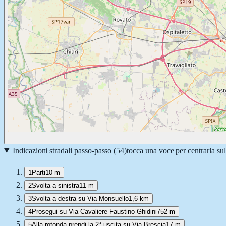
Indicazioni stradali passo-passo (
54
)
tocca una voce per centrarla su
1
Parti
10 m
2
Svolta a sinistra
11 m
3
Svolta a destra su Via Monsuello
1,6 km
4
Prosegui su Via Cavaliere Faustino Ghidini
752 m
5
Alla rotonda prendi la 2ª uscita su Via Brescia
17 m