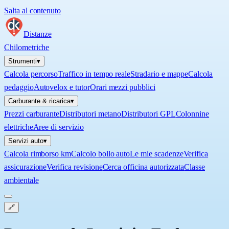
Salta al contenuto
Distanze
Chilometriche
Strumenti
▾
Calcola percorso
Traffico in tempo reale
Stradario e mappe
Calcola
pedaggio
Autovelox e tutor
Orari mezzi pubblici
Carburante & ricarica
▾
Prezzi carburante
Distributori metano
Distributori GPL
Colonnine
elettriche
Aree di servizio
Servizi auto
▾
Calcola rimborso km
Calcolo bollo auto
Le mie scadenze
Verifica
assicurazione
Verifica revisione
Cerca officina autorizzata
Classe
ambientale
🔗