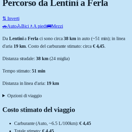
Percorso da Lentini a Ferla
⇅ Inverti
🚗
Auto
🚴
Bici
🚶
A piedi
🚌
Mezzi
Da
Lentini
a
Ferla
ci sono circa
38
km
in auto (~
51 min
); in linea
d'aria
19
km
.
Costo del carburante stimato: circa
€ 4,45
.
Distanza stradale
:
38
km
(
24
miglia)
Tempo stimato:
51 min
Distanza in linea d'aria:
19
km
Opzioni di viaggio
Costo stimato del viaggio
Carburante (
Auto
, ~
6.5
L
/100km):
€ 4,45
Totale stimato:
€ 4,45