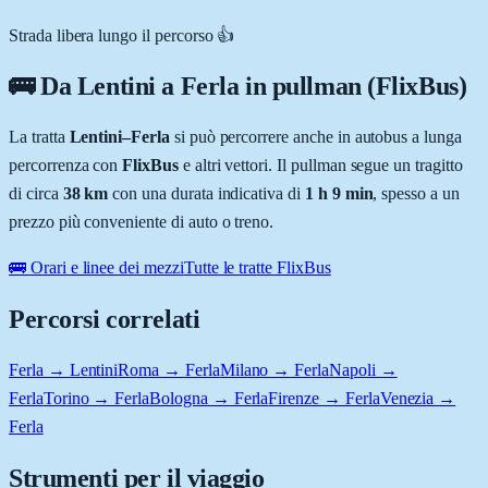
Strada libera lungo il percorso 👍
🚌 Da
Lentini
a
Ferla
in pullman (FlixBus)
La tratta
Lentini
–
Ferla
si può percorrere anche in autobus a lunga
percorrenza con
FlixBus
e altri vettori. Il pullman segue un tragitto
di circa
38
km
con una durata indicativa di
1 h 9 min
, spesso a un
prezzo più conveniente di auto o treno.
🚌 Orari e linee dei mezzi
Tutte le tratte FlixBus
Percorsi correlati
Ferla → Lentini
Roma → Ferla
Milano → Ferla
Napoli →
Ferla
Torino → Ferla
Bologna → Ferla
Firenze → Ferla
Venezia →
Ferla
Strumenti per il viaggio