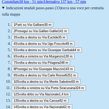
Consigliato
38
km ·
51 min
Alternativa 1
37
km ·
57 min
Indicazioni stradali passo-passo (
33
)
tocca una voce per centrarla
sulla mappa
1
Parti su Via Galliano
30 m
2
Prosegui su Via Galileo Galilei
141 m
3
Svolta a destra su Via Euclide
35 m
4
Svolta a destra su Via Ugo Foscolo
49 m
5
Svolta a destra su Via Giuseppe Garibaldi
4 m
6
Svolta a sinistra su Via Murganzio
130 m
7
Svolta a destra su Via Pitagora
248 m
8
Prosegui su Via Giuseppe Mazzini
143 m
9
Svolta a destra su Via Carlo Rosselli
251 m
10
Svolta a destra su Via Monte Sabotino
50 m
11
Svolta a sinistra su Via Porta Siracusana
324 m
12
Svolta dritto su Via Nazionale
1,4 km
13
Svolta a destra su Via Cavour
82 m
14
Svolta a destra su Via Nazionale
62 m