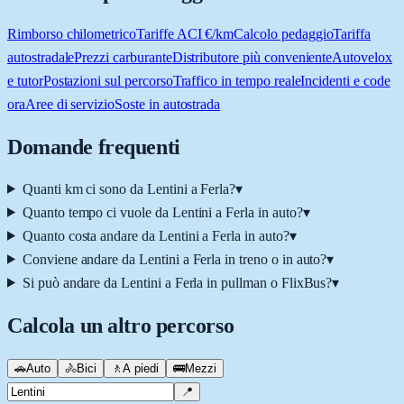
Rimborso chilometrico
Tariffe ACI €/km
Calcolo pedaggio
Tariffa
autostradale
Prezzi carburante
Distributore più conveniente
Autovelox
e tutor
Postazioni sul percorso
Traffico in tempo reale
Incidenti e code
ora
Aree di servizio
Soste in autostrada
Domande frequenti
Quanti km ci sono da Lentini a Ferla?
▾
Quanto tempo ci vuole da Lentini a Ferla in auto?
▾
Quanto costa andare da Lentini a Ferla in auto?
▾
Conviene andare da Lentini a Ferla in treno o in auto?
▾
Si può andare da Lentini a Ferla in pullman o FlixBus?
▾
Calcola un altro percorso
🚗
Auto
🚴
Bici
🚶
A piedi
🚌
Mezzi
📍