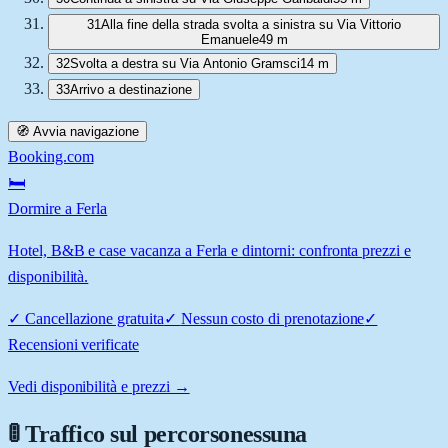
31
Alla fine della strada svolta a sinistra su Via Vittorio
Emanuele
49 m
32
Svolta a destra su Via Antonio Gramsci
14 m
33
Arrivo a destinazione
🧭 Avvia navigazione
Booking.com
🛏️
Dormire a Ferla
Hotel, B&B e case vacanza a Ferla e dintorni: confronta prezzi e
disponibilità.
✓
Cancellazione gratuita
✓
Nessun costo di prenotazione
✓
Recensioni verificate
Vedi disponibilità e prezzi →
🚦 Traffico sul percorso
nessuna