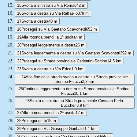
15
Svolta a sinistra su Via Roma
642 m
16
Svolta a destra su Via Raffaello
379 m
17
Svolta a destra
40 m
18
Prosegui su Via Gaetano Scavonetti
652 m
19
Alla rotonda prendi la 1ª uscita
4 m
20
Prosegui leggermente a destra
26 m
21
Svolta leggermente a destra su Via Gaetano Scavonetti
392 m
22
Prosegui su Strada provinciale Carlentini-Sortino
14,5 km
23
Svolta a destra su Via Erice
1,0 km
24
Alla fine della strada svolta a destra su Strada provinciale
Sortino-Ficazzi
2,2 km
25
Continua leggermente a destra su Strada provinciale Sortino-
Ficazzi
10,1 km
26
Svolta a sinistra su Strada provinciale Cassaro-Ferla-
Buccheri
3,9 km
27
Alla rotonda prendi la 2ª uscita
17 m
28
Prosegui dritto
18 m
29
Prosegui su Via Giuseppe Garibaldi
1,1 km
30
Continua a sinistra su Via Giuseppe Garibaldi
55 m