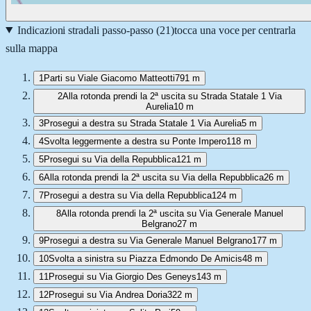
Indicazioni stradali passo-passo (
21
)
tocca una voce per centrarla
sulla mappa
1
Parti su Viale Giacomo Matteotti
791 m
2
Alla rotonda prendi la 2ª uscita su Strada Statale 1 Via
Aurelia
10 m
3
Prosegui a destra su Strada Statale 1 Via Aurelia
5 m
4
Svolta leggermente a destra su Ponte Impero
118 m
5
Prosegui su Via della Repubblica
121 m
6
Alla rotonda prendi la 2ª uscita su Via della Repubblica
26 m
7
Prosegui a destra su Via della Repubblica
124 m
8
Alla rotonda prendi la 2ª uscita su Via Generale Manuel
Belgrano
27 m
9
Prosegui a destra su Via Generale Manuel Belgrano
177 m
10
Svolta a sinistra su Piazza Edmondo De Amicis
48 m
11
Prosegui su Via Giorgio Des Geneys
143 m
12
Prosegui su Via Andrea Doria
322 m