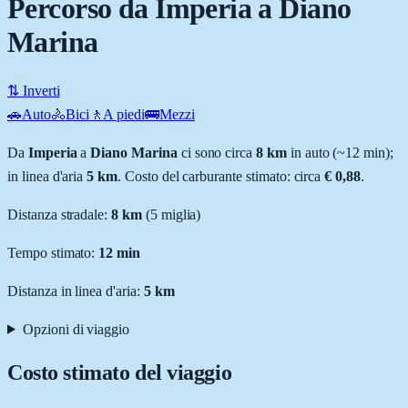
Percorso da Imperia a Diano
Marina
⇅ Inverti
🚗
Auto
🚴
Bici
🚶
A piedi
🚌
Mezzi
Da
Imperia
a
Diano Marina
ci sono circa
8
km
in auto (~
12 min
);
in linea d'aria
5
km
.
Costo del carburante stimato: circa
€ 0,88
.
Distanza stradale
:
8
km
(
5
miglia)
Tempo stimato:
12 min
Distanza in linea d'aria:
5
km
Opzioni di viaggio
Costo stimato del viaggio