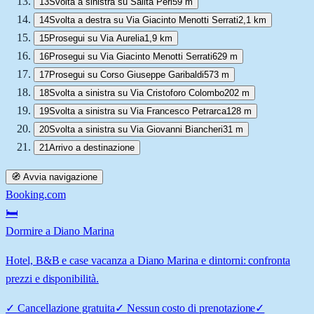
13
Svolta a sinistra su Salita Peri
59 m
14
Svolta a destra su Via Giacinto Menotti Serrati
2,1 km
15
Prosegui su Via Aurelia
1,9 km
16
Prosegui su Via Giacinto Menotti Serrati
629 m
17
Prosegui su Corso Giuseppe Garibaldi
573 m
18
Svolta a sinistra su Via Cristoforo Colombo
202 m
19
Svolta a sinistra su Via Francesco Petrarca
128 m
20
Svolta a sinistra su Via Giovanni Biancheri
31 m
21
Arrivo a destinazione
🧭 Avvia navigazione
Booking.com
🛏️
Dormire a Diano Marina
Hotel, B&B e case vacanza a Diano Marina e dintorni: confronta
prezzi e disponibilità.
✓
Cancellazione gratuita
✓
Nessun costo di prenotazione
✓