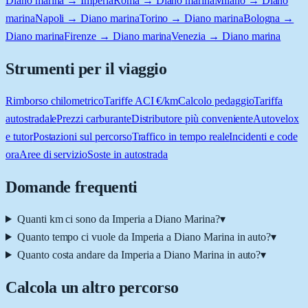
Diano marina → Imperia
Roma → Diano marina
Milano → Diano
marina
Napoli → Diano marina
Torino → Diano marina
Bologna →
Diano marina
Firenze → Diano marina
Venezia → Diano marina
Strumenti per il viaggio
Rimborso chilometrico
Tariffe ACI €/km
Calcolo pedaggio
Tariffa
autostradale
Prezzi carburante
Distributore più conveniente
Autovelox
e tutor
Postazioni sul percorso
Traffico in tempo reale
Incidenti e code
ora
Aree di servizio
Soste in autostrada
Domande frequenti
Quanti km ci sono da Imperia a Diano Marina?
▾
Quanto tempo ci vuole da Imperia a Diano Marina in auto?
▾
Quanto costa andare da Imperia a Diano Marina in auto?
▾
Calcola un altro percorso