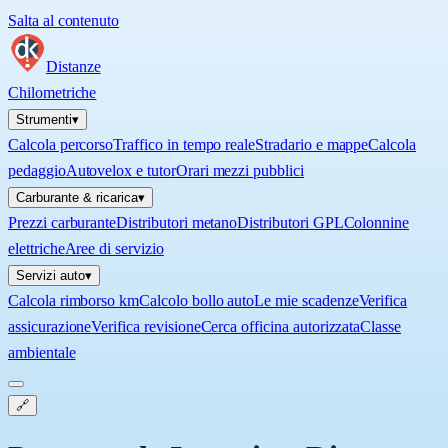
Salta al contenuto
Distanze
Chilometriche
Strumenti
▾
Calcola percorso
Traffico in tempo reale
Stradario e mappe
Calcola
pedaggio
Autovelox e tutor
Orari mezzi pubblici
Carburante & ricarica
▾
Prezzi carburante
Distributori metano
Distributori GPL
Colonnine
elettriche
Aree di servizio
Servizi auto
▾
Calcola rimborso km
Calcolo bollo auto
Le mie scadenze
Verifica
assicurazione
Verifica revisione
Cerca officina autorizzata
Classe
ambientale
🔗