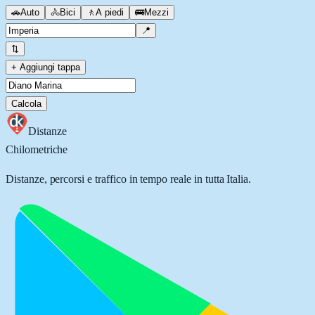
🚗
Auto
🚴
Bici
🚶
A piedi
🚌
Mezzi
📍
⇅
+ Aggiungi tappa
Calcola
Distanze
Chilometriche
Distanze, percorsi e traffico in tempo reale in tutta Italia.