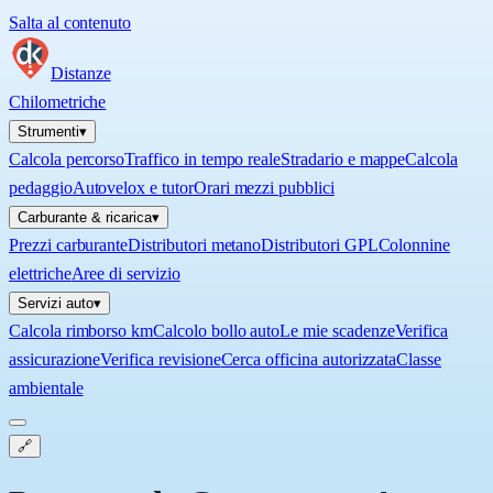
Salta al contenuto
Distanze
Chilometriche
Strumenti
▾
Calcola percorso
Traffico in tempo reale
Stradario e mappe
Calcola
pedaggio
Autovelox e tutor
Orari mezzi pubblici
Carburante & ricarica
▾
Prezzi carburante
Distributori metano
Distributori GPL
Colonnine
elettriche
Aree di servizio
Servizi auto
▾
Calcola rimborso km
Calcolo bollo auto
Le mie scadenze
Verifica
assicurazione
Verifica revisione
Cerca officina autorizzata
Classe
ambientale
🔗