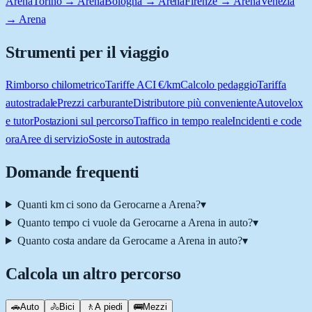
Arena
Torino → Arena
Bologna → Arena
Firenze → Arena
Venezia
→ Arena
Strumenti per il viaggio
Rimborso chilometrico
Tariffe ACI €/km
Calcolo pedaggio
Tariffa
autostradale
Prezzi carburante
Distributore più conveniente
Autovelox
e tutor
Postazioni sul percorso
Traffico in tempo reale
Incidenti e code
ora
Aree di servizio
Soste in autostrada
Domande frequenti
Quanti km ci sono da Gerocarne a Arena?
▾
Quanto tempo ci vuole da Gerocarne a Arena in auto?
▾
Quanto costa andare da Gerocarne a Arena in auto?
▾
Calcola un altro percorso
🚗
Auto
🚴
Bici
🚶
A piedi
🚌
Mezzi