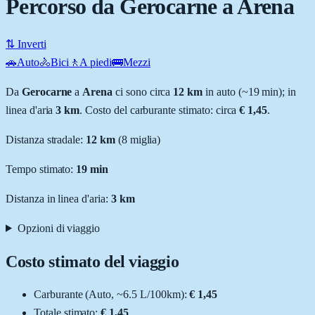
Percorso da Gerocarne a Arena
⇅ Inverti
🚗
Auto
🚴
Bici
🚶
A piedi
🚌
Mezzi
Da
Gerocarne
a
Arena
ci sono circa
12
km
in auto (~
19 min
); in
linea d'aria
3
km
.
Costo del carburante stimato: circa
€ 1,45
.
Distanza stradale
:
12
km
(
8
miglia)
Tempo stimato:
19 min
Distanza in linea d'aria:
3
km
Opzioni di viaggio
Costo stimato del viaggio
Carburante (
Auto
, ~
6.5
L
/100km):
€ 1,45
Totale stimato:
€ 1,45