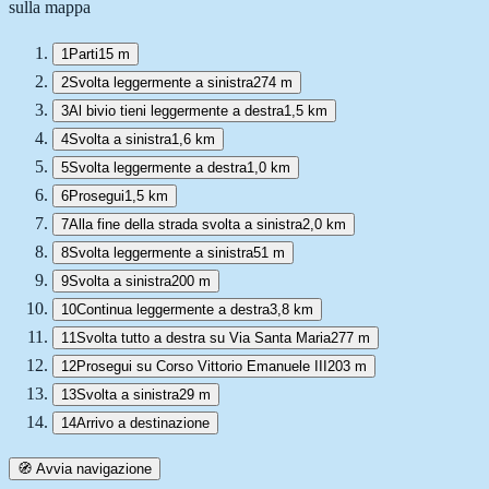
sulla mappa
1
Parti
15 m
2
Svolta leggermente a sinistra
274 m
3
Al bivio tieni leggermente a destra
1,5 km
4
Svolta a sinistra
1,6 km
5
Svolta leggermente a destra
1,0 km
6
Prosegui
1,5 km
7
Alla fine della strada svolta a sinistra
2,0 km
8
Svolta leggermente a sinistra
51 m
9
Svolta a sinistra
200 m
10
Continua leggermente a destra
3,8 km
11
Svolta tutto a destra su Via Santa Maria
277 m
12
Prosegui su Corso Vittorio Emanuele III
203 m
13
Svolta a sinistra
29 m
14
Arrivo a destinazione
🧭 Avvia navigazione