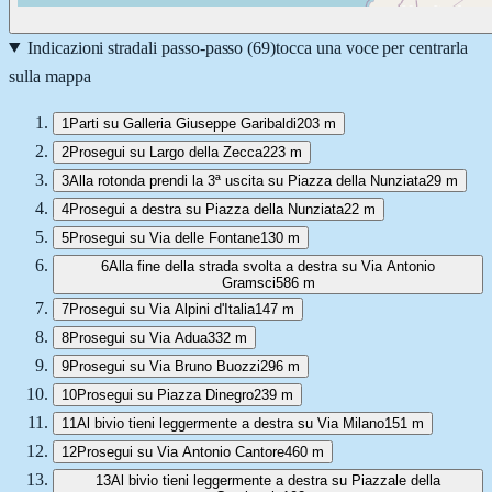
Indicazioni stradali passo-passo (
69
)
tocca una voce per centrarla
sulla mappa
1
Parti su Galleria Giuseppe Garibaldi
203 m
2
Prosegui su Largo della Zecca
223 m
3
Alla rotonda prendi la 3ª uscita su Piazza della Nunziata
29 m
4
Prosegui a destra su Piazza della Nunziata
22 m
5
Prosegui su Via delle Fontane
130 m
6
Alla fine della strada svolta a destra su Via Antonio
Gramsci
586 m
7
Prosegui su Via Alpini d'Italia
147 m
8
Prosegui su Via Adua
332 m
9
Prosegui su Via Bruno Buozzi
296 m
10
Prosegui su Piazza Dinegro
239 m
11
Al bivio tieni leggermente a destra su Via Milano
151 m
12
Prosegui su Via Antonio Cantore
460 m
13
Al bivio tieni leggermente a destra su Piazzale della