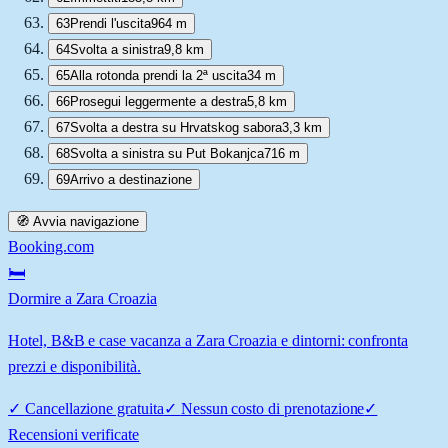
63
Prendi l'uscita
964 m
64
Svolta a sinistra
9,8 km
65
Alla rotonda prendi la 2ª uscita
34 m
66
Prosegui leggermente a destra
5,8 km
67
Svolta a destra su Hrvatskog sabora
3,3 km
68
Svolta a sinistra su Put Bokanjca
716 m
69
Arrivo a destinazione
🧭 Avvia navigazione
Booking.com
🛏️
Dormire a Zara Croazia
Hotel, B&B e case vacanza a Zara Croazia e dintorni: confronta
prezzi e disponibilità.
✓
Cancellazione gratuita
✓
Nessun costo di prenotazione
✓
Recensioni verificate