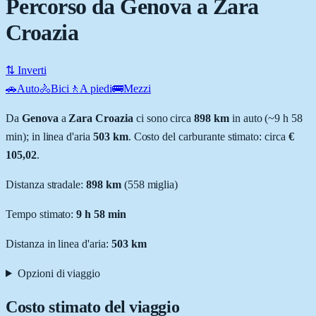
Percorso da Genova a Zara
Croazia
⇅ Inverti
🚗
Auto
🚴
Bici
🚶
A piedi
🚌
Mezzi
Da
Genova
a
Zara Croazia
ci sono circa
898
km
in auto (~
9 h 58
min
); in linea d'aria
503
km
.
Costo del carburante stimato: circa
€
105,02
.
Distanza stradale
:
898
km
(
558
miglia)
Tempo stimato:
9 h 58 min
Distanza in linea d'aria:
503
km
Opzioni di viaggio
Costo stimato del viaggio