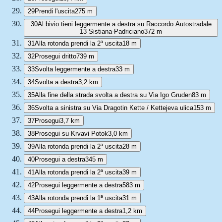
29
Prendi l'uscita
275 m
30
Al bivio tieni leggermente a destra su Raccordo Autostradale
13 Sistiana-Padriciano
372 m
31
Alla rotonda prendi la 2ª uscita
18 m
32
Prosegui dritto
739 m
33
Svolta leggermente a destra
33 m
34
Svolta a destra
3,2 km
35
Alla fine della strada svolta a destra su Via Igo Gruden
83 m
36
Svolta a sinistra su Via Dragotin Kette / Kettejeva ulica
153 m
37
Prosegui
3,7 km
38
Prosegui su Krvavi Potok
3,0 km
39
Alla rotonda prendi la 2ª uscita
28 m
40
Prosegui a destra
345 m
41
Alla rotonda prendi la 2ª uscita
39 m
42
Prosegui leggermente a destra
583 m
43
Alla rotonda prendi la 1ª uscita
31 m
44
Prosegui leggermente a destra
1,2 km