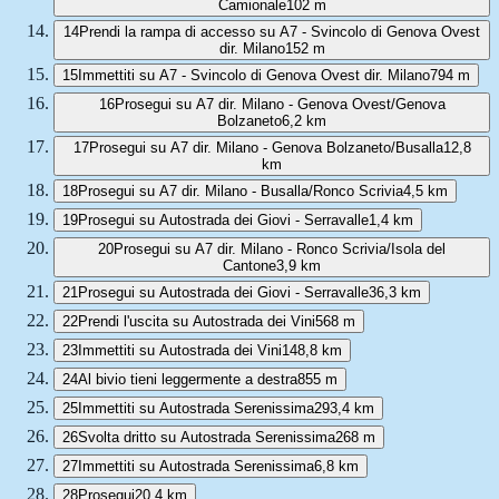
Camionale
102 m
14
Prendi la rampa di accesso su A7 - Svincolo di Genova Ovest
dir. Milano
152 m
15
Immettiti su A7 - Svincolo di Genova Ovest dir. Milano
794 m
16
Prosegui su A7 dir. Milano - Genova Ovest/Genova
Bolzaneto
6,2 km
17
Prosegui su A7 dir. Milano - Genova Bolzaneto/Busalla
12,8
km
18
Prosegui su A7 dir. Milano - Busalla/Ronco Scrivia
4,5 km
19
Prosegui su Autostrada dei Giovi - Serravalle
1,4 km
20
Prosegui su A7 dir. Milano - Ronco Scrivia/Isola del
Cantone
3,9 km
21
Prosegui su Autostrada dei Giovi - Serravalle
36,3 km
22
Prendi l'uscita su Autostrada dei Vini
568 m
23
Immettiti su Autostrada dei Vini
148,8 km
24
Al bivio tieni leggermente a destra
855 m
25
Immettiti su Autostrada Serenissima
293,4 km
26
Svolta dritto su Autostrada Serenissima
268 m
27
Immettiti su Autostrada Serenissima
6,8 km
28
Prosegui
20,4 km