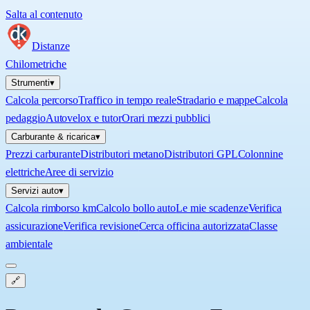
Salta al contenuto
Distanze
Chilometriche
Strumenti
▾
Calcola percorso
Traffico in tempo reale
Stradario e mappe
Calcola
pedaggio
Autovelox e tutor
Orari mezzi pubblici
Carburante & ricarica
▾
Prezzi carburante
Distributori metano
Distributori GPL
Colonnine
elettriche
Aree di servizio
Servizi auto
▾
Calcola rimborso km
Calcolo bollo auto
Le mie scadenze
Verifica
assicurazione
Verifica revisione
Cerca officina autorizzata
Classe
ambientale
🔗