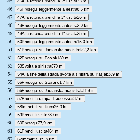
45
Alla rotonda prendi la 2ª uscita
33 m
46
Prosegui leggermente a destra
8,5 km
47
Alla rotonda prendi la 2ª uscita
26 m
48
Prosegui leggermente a destra
2,0 km
49
Alla rotonda prendi la 1ª uscita
25 m
50
Prosegui leggermente a destra
15,0 km
51
Prosegui su Jadranska magistrala
2,2 km
52
Prosegui su Pasjak
189 m
53
Svolta a sinistra
670 m
54
Alla fine della strada svolta a sinistra su Pasjak
389 m
55
Prosegui su Šapjane
1,7 km
56
Prosegui su Jadranska magistrala
819 m
57
Prendi la rampa di accesso
537 m
58
Immettiti su Rupa
26,0 km
59
Prendi l'uscita
789 m
60
Prosegui
77,9 km
61
Prendi l'uscita
464 m
62
Immettiti
185,8 km