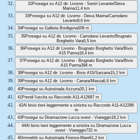
32
Prosegui su A12 dir. Livorno - Sestri Levante/Deiva
Marina
11,4 km
33
Prosegui su A12 dir. Livorno - Deiva Marina/Carrodano
Levanto
9,6 km
34
Prosegui su Galleria Bordigona
509 m
35
Prosegui su A12 dir. Livorno - Carrodano Levanto/Brugnato
Borghetto Vara
5,5 km
36
Prosegui su A12 dir Livorno - Brugnato Borghetto Vara/Bivio
A15 Parma
18,4 km
37
Prosegui su A12 dir. Livorno - Brugnato Borghetto Vara/Bivio
A15 Parma
394 m
38
Prosegui su A12 dir. Livorno - Bivio A15/Sarzana
15,2 km
39
Prosegui su A12 dir. Livorno - Carrara/Massa
6,6 km
40
Prosegui su Autostrada Azzurra
20,1 km
41
Prendi l'uscita su Raccordo A11-A12
687 m
42
Al bivio tieni leggermente a sinistra su Raccordo A11-A12
288
m
43
Prosegui su Diramazione Lucca ovest - Viareggio
19,2 km
44
Al bivio tieni leggermente a sinistra su Diramazione Lucca
ovest - Viareggio
732 m
45
Immettiti su Autostrada Firenze-Mare
61,2 km