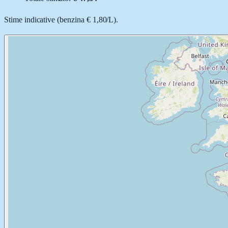
Stime indicative (
benzina
€ 1,80
/
L
).