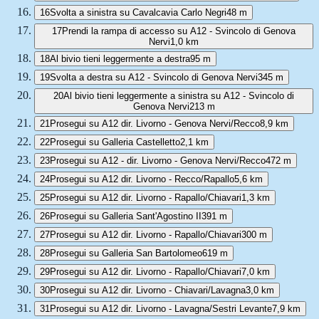
16
Svolta a sinistra su Cavalcavia Carlo Negri
48 m
17
Prendi la rampa di accesso su A12 - Svincolo di Genova
Nervi
1,0 km
18
Al bivio tieni leggermente a destra
95 m
19
Svolta a destra su A12 - Svincolo di Genova Nervi
345 m
20
Al bivio tieni leggermente a sinistra su A12 - Svincolo di
Genova Nervi
213 m
21
Prosegui su A12 dir. Livorno - Genova Nervi/Recco
8,9 km
22
Prosegui su Galleria Castelletto
2,1 km
23
Prosegui su A12 - dir. Livorno - Genova Nervi/Recco
472 m
24
Prosegui su A12 dir. Livorno - Recco/Rapallo
5,6 km
25
Prosegui su A12 dir. Livorno - Rapallo/Chiavari
1,3 km
26
Prosegui su Galleria Sant'Agostino II
391 m
27
Prosegui su A12 dir. Livorno - Rapallo/Chiavari
300 m
28
Prosegui su Galleria San Bartolomeo
619 m
29
Prosegui su A12 dir. Livorno - Rapallo/Chiavari
7,0 km
30
Prosegui su A12 dir. Livorno - Chiavari/Lavagna
3,0 km
31
Prosegui su A12 dir. Livorno - Lavagna/Sestri Levante
7,9 km