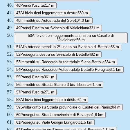
46
Prendi l'uscita
217 m
47
Al bivio tieni leggermente a destra
539 m
48
Immettiti su Autostrada del Sole
104,0 km
49
Prendi l'uscita su Svincolo di Valdichiana
331 m
50
Al bivio tieni leggermente a sinistra su Casello di
Valdichiana
56 m
51
Alla rotonda prendi la 2ª uscita su Svincolo di Bettolle
56 m
52
Prosegui a destra su Svincolo di Bettolle
482 m
53
Immettiti su Raccordo Autostradale Siena-Bettolle
534 m
54
Prosegui su Raccordo Autostradale Bettolle-Perugia
58,1 km
55
Prendi l'uscita
361 m
56
Immettiti su Strada Statale 3 bis Tiberina
6,1 km
57
Prendi l'uscita
271 m
58
Al bivio tieni leggermente a destra
64 m
59
Svolta dritto su Strada provinciale di Castel del Piano
204 m
60
Prosegui su Strada provinciale di Bevagna
1,6 km
61
Prosegui su Viale Giorgio Lungarotti
1,5 km
62
Svolta a destra su Strada provinciale di Bevagna
2,5 km