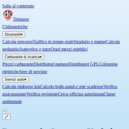
Salta al contenuto
Distanze
Chilometriche
Strumenti
▾
Calcola percorso
Traffico in tempo reale
Stradario e mappe
Calcola
pedaggio
Autovelox e tutor
Orari mezzi pubblici
Carburante & ricarica
▾
Prezzi carburante
Distributori metano
Distributori GPL
Colonnine
elettriche
Aree di servizio
Servizi auto
▾
Calcola rimborso km
Calcolo bollo auto
Le mie scadenze
Verifica
assicurazione
Verifica revisione
Cerca officina autorizzata
Classe
ambientale
🔗