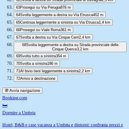
63
Prosegui su Via Perugia
876 m
64
Svolta leggermente a destra su Via Etrusca
452 m
65
Continua leggermente a sinistra su Via Etrusca
1,4 km
66
Prosegui su Viale Roma
361 m
67
Svolta a destra su Via Cinque Cerri
2,4 km
68
Svolta leggermente a destra su Strada provinciale delle
Cinque Querce
3,2 km
69
Svolta tutto a sinistra
354 m
70
Svolta a sinistra
186 m
71
Al bivio tieni leggermente a sinistra
2,2 km
72
Arrivo a destinazione
🧭 Avvia navigazione
Booking.com
🛏️
Dormire a Umbria
Hotel, B&B e case vacanza a Umbria e dintorni: confronta prezzi e