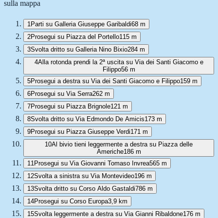
sulla mappa
1
Parti su Galleria Giuseppe Garibaldi
68 m
2
Prosegui su Piazza del Portello
115 m
3
Svolta dritto su Galleria Nino Bixio
284 m
4
Alla rotonda prendi la 2ª uscita su Via dei Santi Giacomo e
Filippo
56 m
5
Prosegui a destra su Via dei Santi Giacomo e Filippo
159 m
6
Prosegui su Via Serra
262 m
7
Prosegui su Piazza Brignole
121 m
8
Svolta dritto su Via Edmondo De Amicis
173 m
9
Prosegui su Piazza Giuseppe Verdi
171 m
10
Al bivio tieni leggermente a destra su Piazza delle
Americhe
186 m
11
Prosegui su Via Giovanni Tomaso Invrea
565 m
12
Svolta a sinistra su Via Montevideo
196 m
13
Svolta dritto su Corso Aldo Gastaldi
786 m
14
Prosegui su Corso Europa
3,9 km
15
Svolta leggermente a destra su Via Gianni Ribaldone
176 m