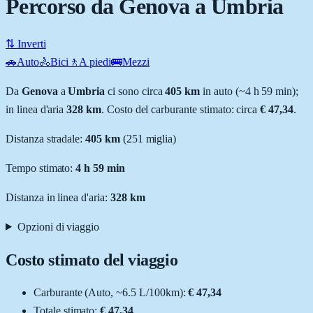
Percorso da Genova a Umbria
⇅ Inverti
🚗
Auto
🚴
Bici
🚶
A piedi
🚌
Mezzi
Da
Genova
a
Umbria
ci sono circa
405
km
in auto (~
4 h 59 min
);
in linea d'aria
328
km
.
Costo del carburante stimato: circa
€ 47,34
.
Distanza stradale
:
405
km
(
251
miglia)
Tempo stimato:
4 h 59 min
Distanza in linea d'aria:
328
km
Opzioni di viaggio
Costo stimato del viaggio
Carburante (
Auto
, ~
6.5
L
/100km):
€ 47,34
Totale stimato:
€ 47,34