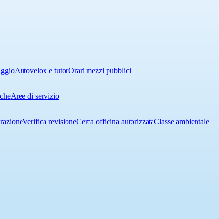
aggio
Autovelox e tutor
Orari mezzi pubblici
iche
Aree di servizio
urazione
Verifica revisione
Cerca officina autorizzata
Classe ambientale