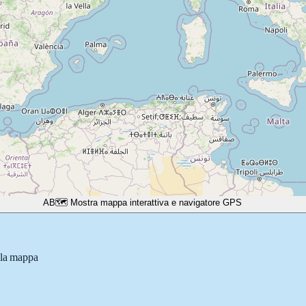
A
B
🗺️ Mostra mappa interattiva e navigatore GPS
lla mappa