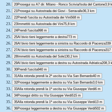
20
Prosegui su A7 dir. Milano - Ronco Scrivia/Isola del Cantone
3,9 
21
Prosegui su Autostrada dei Giovi - Serravalle
36,3 km
22
Prendi l'uscita su Autostrada dei Vini
568 m
23
Immettiti su Autostrada dei Vini
75,8 km
24
Prendi l'uscita
998 m
25
Al bivio tieni leggermente a destra
773 m
26
Al bivio tieni leggermente a sinistra su Raccordo di Piacenza
339
27
Al bivio tieni leggermente a sinistra su Raccordo di Piacenza
317
28
Immettiti su Autostrada del Sole
130,2 km
29
Al bivio tieni leggermente a destra su Autostrada Adriatica
208,3 
30
Prendi l'uscita
940 m
31
Alla rotonda prendi la 2ª uscita su Via San Bernardo
40 m
32
Prosegui leggermente a destra su Via San Bernardo
3,0 km
33
Alla rotonda prendi la 1ª uscita su Via Giuseppe Verdi
6 m
34
Prosegui dritto su Via Giuseppe Verdi
515 m
35
Alla rotonda prendi la 1ª uscita su Via Giuseppe Verdi
13 m
36
Prosegui leggermente a destra su Via Giuseppe Verdi
502 m