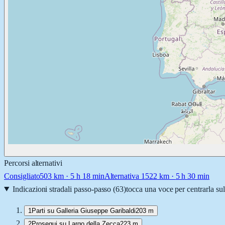
Percorsi alternativi
Consigliato
503
km ·
5 h 18 min
Alternativa 1
522
km ·
5 h 30 min
Indicazioni stradali passo-passo (
63
)
tocca una voce per centrarla su
1
Parti su Galleria Giuseppe Garibaldi
203 m
2
Prosegui su Largo della Zecca
223 m