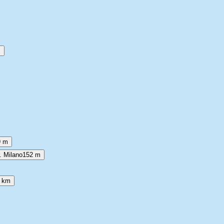
m
9 m
. Milano
152 m
2 km