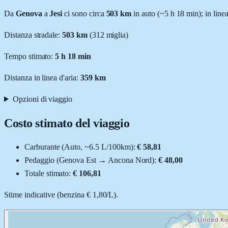
Da
Genova
a
Jesi
ci sono circa
503
km
in auto (~
5 h 18 min
); in line
Distanza stradale
:
503
km
(
312
miglia)
Tempo stimato:
5 h 18 min
Distanza in linea d'aria:
359
km
Opzioni di viaggio
Costo stimato del viaggio
Carburante (
Auto
, ~
6.5
L
/100km):
€ 58,81
Pedaggio (
Genova Est
→
Ancona Nord
):
€ 48,00
Totale stimato:
€ 106,81
Stime indicative (
benzina
€ 1,80
/
L
).