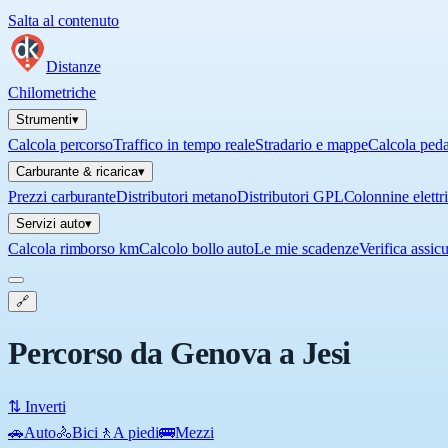
Salta al contenuto
Distanze
Chilometriche
Strumenti
▾
Calcola percorso
Traffico in tempo reale
Stradario e mappe
Calcola ped
Carburante & ricarica
▾
Prezzi carburante
Distributori metano
Distributori GPL
Colonnine elettr
Servizi auto
▾
Calcola rimborso km
Calcolo bollo auto
Le mie scadenze
Verifica assic
🔗
Percorso da Genova a Jesi
⇅ Inverti
🚗
Auto
🚴
Bici
🚶
A piedi
🚌
Mezzi