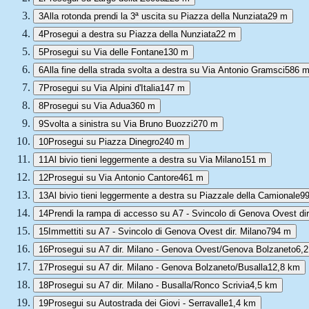
3
Alla rotonda prendi la 3ª uscita su Piazza della Nunziata
29 m
4
Prosegui a destra su Piazza della Nunziata
22 m
5
Prosegui su Via delle Fontane
130 m
6
Alla fine della strada svolta a destra su Via Antonio Gramsci
586 
7
Prosegui su Via Alpini d'Italia
147 m
8
Prosegui su Via Adua
360 m
9
Svolta a sinistra su Via Bruno Buozzi
270 m
10
Prosegui su Piazza Dinegro
240 m
11
Al bivio tieni leggermente a destra su Via Milano
151 m
12
Prosegui su Via Antonio Cantore
461 m
13
Al bivio tieni leggermente a destra su Piazzale della Camionale
9
14
Prendi la rampa di accesso su A7 - Svincolo di Genova Ovest dir
15
Immettiti su A7 - Svincolo di Genova Ovest dir. Milano
794 m
16
Prosegui su A7 dir. Milano - Genova Ovest/Genova Bolzaneto
6,
17
Prosegui su A7 dir. Milano - Genova Bolzaneto/Busalla
12,8 km
18
Prosegui su A7 dir. Milano - Busalla/Ronco Scrivia
4,5 km
19
Prosegui su Autostrada dei Giovi - Serravalle
1,4 km