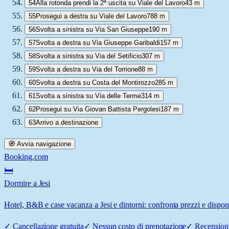
54
Alla rotonda prendi la 2ª uscita su Viale del Lavoro
43 m
55
Prosegui a destra su Viale del Lavoro
788 m
56
Svolta a sinistra su Via San Giuseppe
190 m
57
Svolta a destra su Via Giuseppe Garibaldi
157 m
58
Svolta a sinistra su Via del Setificio
307 m
59
Svolta a destra su Via del Torrione
88 m
60
Svolta a destra su Costa del Montirozzo
285 m
61
Svolta a sinistra su Via delle Terme
314 m
62
Prosegui su Via Giovan Battista Pergolesi
187 m
63
Arrivo a destinazione
🧭 Avvia navigazione
Booking.com
🛏️
Dormire a Jesi
Hotel, B&B e case vacanza a Jesi e dintorni: confronta prezzi e disponi
✓
Cancellazione gratuita
✓
Nessun costo di prenotazione
✓
Recensioni