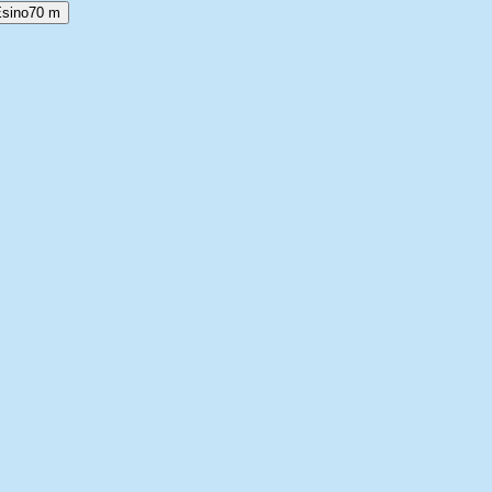
Esino
70 m