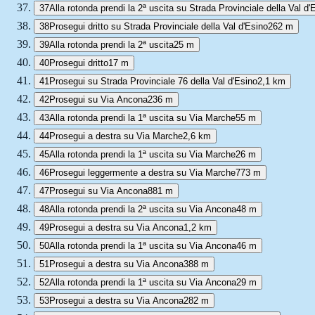
37
Alla rotonda prendi la 2ª uscita su Strada Provinciale della Val d'
38
Prosegui dritto su Strada Provinciale della Val d'Esino
262 m
39
Alla rotonda prendi la 2ª uscita
25 m
40
Prosegui dritto
17 m
41
Prosegui su Strada Provinciale 76 della Val d'Esino
2,1 km
42
Prosegui su Via Ancona
236 m
43
Alla rotonda prendi la 1ª uscita su Via Marche
55 m
44
Prosegui a destra su Via Marche
2,6 km
45
Alla rotonda prendi la 1ª uscita su Via Marche
26 m
46
Prosegui leggermente a destra su Via Marche
773 m
47
Prosegui su Via Ancona
881 m
48
Alla rotonda prendi la 2ª uscita su Via Ancona
48 m
49
Prosegui a destra su Via Ancona
1,2 km
50
Alla rotonda prendi la 1ª uscita su Via Ancona
46 m
51
Prosegui a destra su Via Ancona
388 m
52
Alla rotonda prendi la 1ª uscita su Via Ancona
29 m
53
Prosegui a destra su Via Ancona
282 m