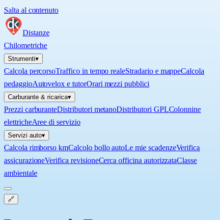
Salta al contenuto
Distanze
Chilometriche
Strumenti
▾
Calcola percorso
Traffico in tempo reale
Stradario e mappe
Calcola
pedaggio
Autovelox e tutor
Orari mezzi pubblici
Carburante & ricarica
▾
Prezzi carburante
Distributori metano
Distributori GPL
Colonnine
elettriche
Aree di servizio
Servizi auto
▾
Calcola rimborso km
Calcolo bollo auto
Le mie scadenze
Verifica
assicurazione
Verifica revisione
Cerca officina autorizzata
Classe
ambientale
🔗