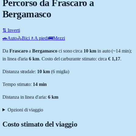
Percorso da Frascaro a
Bergamasco
⇅ Inverti
🚗
Auto
🚴
Bici
🚶
A piedi
🚌
Mezzi
Da
Frascaro
a
Bergamasco
ci sono circa
10
km
in auto (~
14 min
);
in linea d'aria
6
km
.
Costo del carburante stimato: circa
€ 1,17
.
Distanza stradale
:
10
km
(
6
miglia)
Tempo stimato:
14 min
Distanza in linea d'aria:
6
km
Opzioni di viaggio
Costo stimato del viaggio