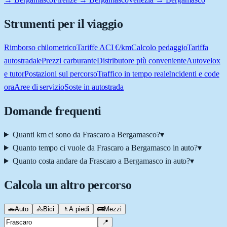
Strumenti per il viaggio
Rimborso chilometrico
Tariffe ACI €/km
Calcolo pedaggio
Tariffa
autostradale
Prezzi carburante
Distributore più conveniente
Autovelox
e tutor
Postazioni sul percorso
Traffico in tempo reale
Incidenti e code
ora
Aree di servizio
Soste in autostrada
Domande frequenti
Quanti km ci sono da Frascaro a Bergamasco?
▾
Quanto tempo ci vuole da Frascaro a Bergamasco in auto?
▾
Quanto costa andare da Frascaro a Bergamasco in auto?
▾
Calcola un altro percorso
🚗
Auto
🚴
Bici
🚶
A piedi
🚌
Mezzi
📍