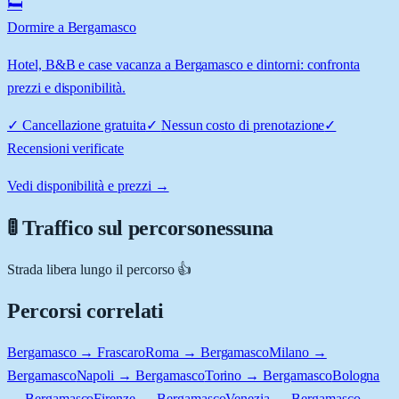
🛏️
Dormire a Bergamasco
Hotel, B&B e case vacanza a Bergamasco e dintorni: confronta
prezzi e disponibilità.
✓
Cancellazione gratuita
✓
Nessun costo di prenotazione
✓
Recensioni verificate
Vedi disponibilità e prezzi →
🚦 Traffico sul percorso
nessuna
Strada libera lungo il percorso 👍
Percorsi correlati
Bergamasco → Frascaro
Roma → Bergamasco
Milano →
Bergamasco
Napoli → Bergamasco
Torino → Bergamasco
Bologna
→ Bergamasco
Firenze → Bergamasco
Venezia → Bergamasco