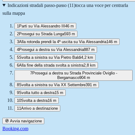
Indicazioni stradali passo-passo (
11
)
tocca una voce per centrarla
sulla mappa
1
Parti su Via Alessandro III
46 m
2
Prosegui su Strada Lunga
593 m
3
Alla rotonda prendi la 4ª uscita su Via Alessandria
146 m
4
Prosegui a destra su Via Alessandria
887 m
5
Svolta a sinistra su Via Pietro Baldi
4,2 km
6
Alla fine della strada svolta a sinistra
2,8 km
7
Prosegui a destra su Strada Provinciale Oviglio -
Bergamasco
904 m
8
Svolta a sinistra su Via XX Settembre
391 m
9
Svolta tutto a destra
15 m
10
Svolta a destra
16 m
11
Arrivo a destinazione
🧭 Avvia navigazione
Booking.com