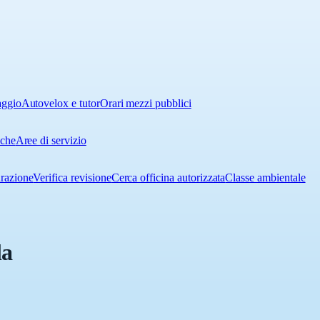
aggio
Autovelox e tutor
Orari mezzi pubblici
iche
Aree di servizio
urazione
Verifica revisione
Cerca officina autorizzata
Classe ambientale
la