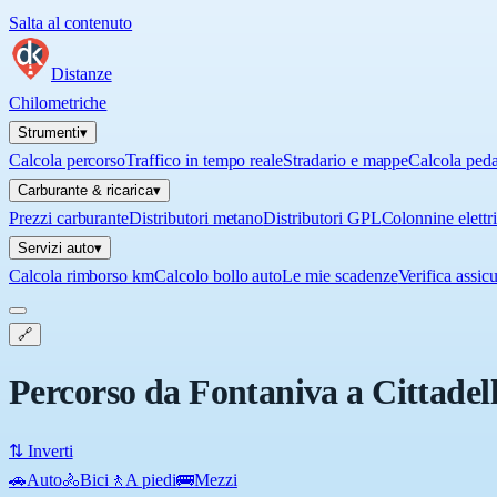
Salta al contenuto
Distanze
Chilometriche
Strumenti
▾
Calcola percorso
Traffico in tempo reale
Stradario e mappe
Calcola ped
Carburante & ricarica
▾
Prezzi carburante
Distributori metano
Distributori GPL
Colonnine elettr
Servizi auto
▾
Calcola rimborso km
Calcolo bollo auto
Le mie scadenze
Verifica assic
🔗
Percorso da Fontaniva a Cittadel
⇅ Inverti
🚗
Auto
🚴
Bici
🚶
A piedi
🚌
Mezzi