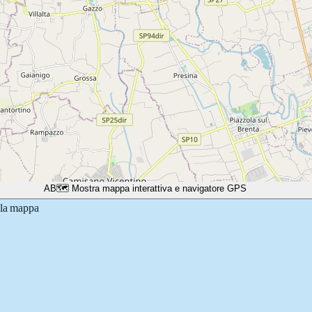
A
B
🗺️ Mostra mappa interattiva e navigatore GPS
lla mappa