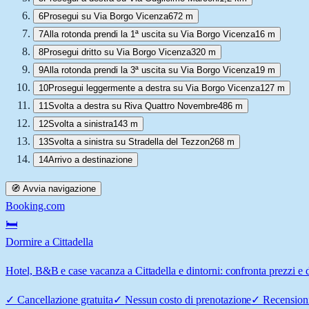
6
Prosegui su Via Borgo Vicenza
672 m
7
Alla rotonda prendi la 1ª uscita su Via Borgo Vicenza
16 m
8
Prosegui dritto su Via Borgo Vicenza
320 m
9
Alla rotonda prendi la 3ª uscita su Via Borgo Vicenza
19 m
10
Prosegui leggermente a destra su Via Borgo Vicenza
127 m
11
Svolta a destra su Riva Quattro Novembre
486 m
12
Svolta a sinistra
143 m
13
Svolta a sinistra su Stradella del Tezzon
268 m
14
Arrivo a destinazione
🧭 Avvia navigazione
Booking.com
🛏️
Dormire a Cittadella
Hotel, B&B e case vacanza a Cittadella e dintorni: confronta prezzi e d
✓
Cancellazione gratuita
✓
Nessun costo di prenotazione
✓
Recensioni