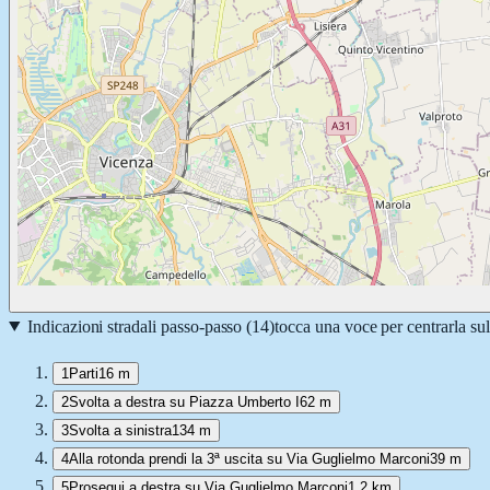
Indicazioni stradali passo-passo (
14
)
tocca una voce per centrarla su
1
Parti
16 m
2
Svolta a destra su Piazza Umberto I
62 m
3
Svolta a sinistra
134 m
4
Alla rotonda prendi la 3ª uscita su Via Guglielmo Marconi
39 m
5
Prosegui a destra su Via Guglielmo Marconi
1,2 km