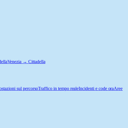
ella
Venezia → Cittadella
ostazioni sul percorso
Traffico in tempo reale
Incidenti e code ora
Aree