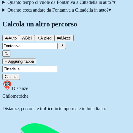
Quanto tempo ci vuole da Fontaniva a Cittadella in auto?
▾
Quanto costa andare da Fontaniva a Cittadella in auto?
▾
Calcola un altro percorso
🚗
Auto
🚴
Bici
🚶
A piedi
🚌
Mezzi
📍
⇅
+ Aggiungi tappa
Calcola
Distanze
Chilometriche
Distanze, percorsi e traffico in tempo reale in tutta Italia.