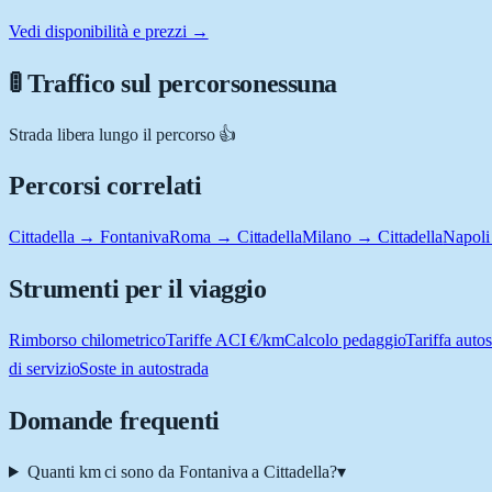
Vedi disponibilità e prezzi →
🚦 Traffico sul percorso
nessuna
Strada libera lungo il percorso 👍
Percorsi correlati
Cittadella → Fontaniva
Roma → Cittadella
Milano → Cittadella
Napoli
Strumenti per il viaggio
Rimborso chilometrico
Tariffe ACI €/km
Calcolo pedaggio
Tariffa autos
di servizio
Soste in autostrada
Domande frequenti
Quanti km ci sono da Fontaniva a Cittadella?
▾