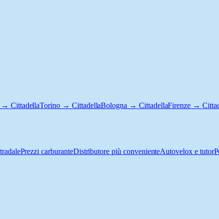
 → Cittadella
Torino → Cittadella
Bologna → Cittadella
Firenze → Cittad
tradale
Prezzi carburante
Distributore più conveniente
Autovelox e tutor
P