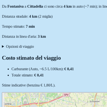
Da
Fontaniva
a
Cittadella
ci sono circa
4
km
in auto (~
7 min
); in li
Distanza stradale
:
4
km
(
2
miglia)
Tempo stimato:
7 min
Distanza in linea d'aria:
3
km
Opzioni di viaggio
Costo stimato del viaggio
Carburante (
Auto
, ~
6.5
L
/100km):
€ 0,41
Totale stimato:
€ 0,41
Stime indicative (
benzina
€ 1,80
/
L
).