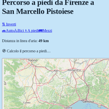
Percorso a piedi da Firenze a
San Marcello Pistoiese
⇅ Inverti
🚗
Auto
🚴
Bici
🚶
A piedi
🚌
Mezzi
Distanza in linea d'aria:
49
km
🧭 Calcolo il percorso
a piedi
…