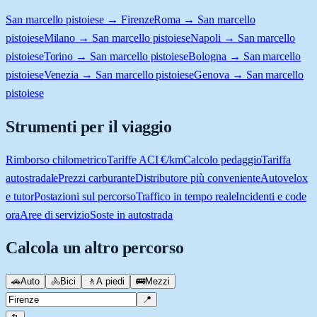
San marcello pistoiese → Firenze
Roma → San marcello
pistoiese
Milano → San marcello pistoiese
Napoli → San marcello
pistoiese
Torino → San marcello pistoiese
Bologna → San marcello
pistoiese
Venezia → San marcello pistoiese
Genova → San marcello
pistoiese
Strumenti per il viaggio
Rimborso chilometrico
Tariffe ACI €/km
Calcolo pedaggio
Tariffa
autostradale
Prezzi carburante
Distributore più conveniente
Autovelox
e tutor
Postazioni sul percorso
Traffico in tempo reale
Incidenti e code
ora
Aree di servizio
Soste in autostrada
Calcola un altro percorso
🚗
Auto
🚴
Bici
🚶
A piedi
🚌
Mezzi
📍