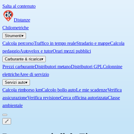
Salta al contenuto
Distanze
Chilometriche
Strumenti
▾
Calcola percorso
Traffico in tempo reale
Stradario e mappe
Calcola
pedaggio
Autovelox e tutor
Orari mezzi pubblici
Carburante & ricarica
▾
Prezzi carburante
Distributori metano
Distributori GPL
Colonnine
elettriche
Aree di servizio
Servizi auto
▾
Calcola rimborso km
Calcolo bollo auto
Le mie scadenze
Verifica
assicurazione
Verifica revisione
Cerca officina autorizzata
Classe
ambientale
🔗