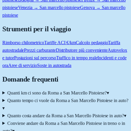
pistoiese
Venezia → San marcello pistoiese
Genova → San marcello
pistoiese
Strumenti per il viaggio
Rimborso chilometrico
Tariffe ACI €/km
Calcolo pedaggio
Tariffa
autostradale
Prezzi carburante
Distributore più conveniente
Autovelox
e tutor
Postazioni sul percorso
Traffico in tempo reale
Incidenti e code
ora
Aree di servizio
Soste in autostrada
Domande frequenti
Quanti km ci sono da Roma a San Marcello Pistoiese?
▾
Quanto tempo ci vuole da Roma a San Marcello Pistoiese in auto?
▾
Quanto costa andare da Roma a San Marcello Pistoiese in auto?
▾
Conviene andare da Roma a San Marcello Pistoiese in treno o in
auto?
▾