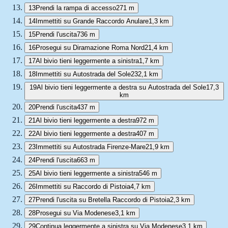
13
Prendi la rampa di accesso
271 m
14
Immettiti su Grande Raccordo Anulare
1,3 km
15
Prendi l'uscita
736 m
16
Prosegui su Diramazione Roma Nord
21,4 km
17
Al bivio tieni leggermente a sinistra
1,7 km
18
Immettiti su Autostrada del Sole
232,1 km
19
Al bivio tieni leggermente a destra su Autostrada del Sole
17,3
km
20
Prendi l'uscita
437 m
21
Al bivio tieni leggermente a destra
972 m
22
Al bivio tieni leggermente a destra
407 m
23
Immettiti su Autostrada Firenze-Mare
21,9 km
24
Prendi l'uscita
663 m
25
Al bivio tieni leggermente a sinistra
546 m
26
Immettiti su Raccordo di Pistoia
4,7 km
27
Prendi l'uscita su Bretella Raccordo di Pistoia
2,3 km
28
Prosegui su Via Modenese
3,1 km
29
Continua leggermente a sinistra su Via Modenese
3,1 km