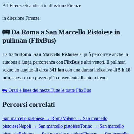
A1 Firenze Scandicci in direzione Firenze
in direzione Firenze
🚌 Da
Roma
a
San Marcello Pistoiese
in
pullman (FlixBus)
La tratta
Roma
–
San Marcello Pistoiese
si può percorrere anche in
autobus a lunga percorrenza con
FlixBus
e altri vettori. Il pullman
segue un tragitto di circa
341
km
con una durata indicativa di
5 h 18
min
, spesso a un prezzo più conveniente di auto o treno.
🚌 Orari e linee dei mezzi
Tutte le tratte FlixBus
Percorsi correlati
San marcello pistoiese → Roma
Milano → San marcello
pistoiese
Napoli → San marcello pistoiese
Torino → San marcello
pistoiese
Bologna → San marcello pistoiese
Firenze → San marcello