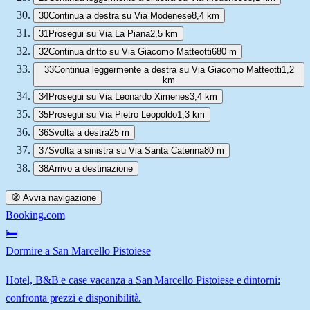
30
Continua a destra su Via Modenese
8,4 km
31
Prosegui su Via La Piana
2,5 km
32
Continua dritto su Via Giacomo Matteotti
680 m
33
Continua leggermente a destra su Via Giacomo Matteotti
1,2
km
34
Prosegui su Via Leonardo Ximenes
3,4 km
35
Prosegui su Via Pietro Leopoldo
1,3 km
36
Svolta a destra
25 m
37
Svolta a sinistra su Via Santa Caterina
80 m
38
Arrivo a destinazione
🧭 Avvia navigazione
Booking.com
🛏️
Dormire a San Marcello Pistoiese
Hotel, B&B e case vacanza a San Marcello Pistoiese e dintorni:
confronta prezzi e disponibilità.