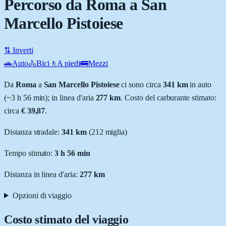
Percorso da Roma a San
Marcello Pistoiese
⇅ Inverti
🚗
Auto
🚴
Bici
🚶
A piedi
🚌
Mezzi
Da
Roma
a
San Marcello Pistoiese
ci sono circa
341
km
in auto
(~
3 h 56 min
); in linea d'aria
277
km
.
Costo del carburante stimato:
circa
€ 39,87
.
Distanza stradale
:
341
km
(
212
miglia)
Tempo stimato:
3 h 56 min
Distanza in linea d'aria:
277
km
Opzioni di viaggio
Costo stimato del viaggio