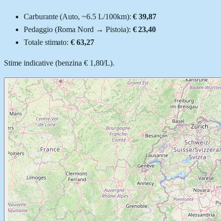
Carburante (
Auto
, ~
6.5
L
/100km):
€ 39,87
Pedaggio (
Roma Nord
→
Pistoia
):
€ 23,40
Totale stimato:
€ 63,27
Stime indicative (
benzina
€ 1,80
/
L
).