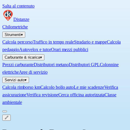
Salta al contenuto
Distanze
Chilometriche
Strumenti
▾
Calcola percorso
Traffico in tempo reale
Stradario e mappe
Calcola
pedaggio
Autovelox e tutor
Orari mezzi pubblici
Carburante & ricarica
▾
Prezzi carburante
Distributori metano
Distributori GPL
Colonnine
elettriche
Aree di servizio
Servizi auto
▾
Calcola rimborso km
Calcolo bollo auto
Le mie scadenze
Verifica
assicurazione
Verifica revisione
Cerca officina autorizzata
Classe
ambientale
🔗