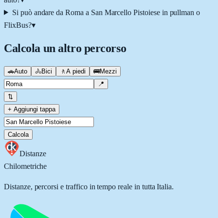
Si può andare da Roma a San Marcello Pistoiese in pullman o
FlixBus?
▾
Calcola un altro percorso
🚗
Auto
🚴
Bici
🚶
A piedi
🚌
Mezzi
📍
⇅
+ Aggiungi tappa
Calcola
Distanze
Chilometriche
Distanze, percorsi e traffico in tempo reale in tutta Italia.