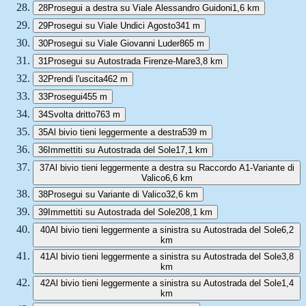
28
Prosegui a destra su Viale Alessandro Guidoni
1,6 km
29
Prosegui su Viale Undici Agosto
341 m
30
Prosegui su Viale Giovanni Luder
865 m
31
Prosegui su Autostrada Firenze-Mare
3,8 km
32
Prendi l'uscita
462 m
33
Prosegui
455 m
34
Svolta dritto
763 m
35
Al bivio tieni leggermente a destra
539 m
36
Immettiti su Autostrada del Sole
17,1 km
37
Al bivio tieni leggermente a destra su Raccordo A1-Variante di
Valico
6,6 km
38
Prosegui su Variante di Valico
32,6 km
39
Immettiti su Autostrada del Sole
208,1 km
40
Al bivio tieni leggermente a sinistra su Autostrada del Sole
6,2
km
41
Al bivio tieni leggermente a sinistra su Autostrada del Sole
3,8
km
42
Al bivio tieni leggermente a sinistra su Autostrada del Sole
1,4
km