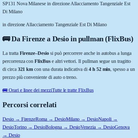
SP131 Nova Milanese in direzione Allacciamento Tangenziale Est
Di Milano
in direzione Allacciamento Tangenziale Est Di Milano
🚌 Da
Firenze
a
Desio
in pullman (FlixBus)
La tratta
Firenze
–
Desio
si può percorrere anche in autobus a lunga
percorrenza con
FlixBus
e altri vettori. Il pullman segue un tragitto
di circa
321
km
con una durata indicativa di
4 h 52 min
, spesso a un
prezzo più conveniente di auto o treno.
🚌 Orari e linee dei mezzi
Tutte le tratte FlixBus
Percorsi correlati
Desio → Firenze
Roma → Desio
Milano → Desio
Napoli →
Desio
Torino → Desio
Bologna → Desio
Venezia → Desio
Genova
→ Desio