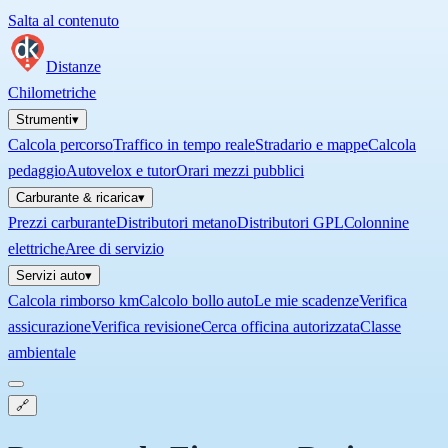
Salta al contenuto
Distanze
Chilometriche
Strumenti
▾
Calcola percorso
Traffico in tempo reale
Stradario e mappe
Calcola
pedaggio
Autovelox e tutor
Orari mezzi pubblici
Carburante & ricarica
▾
Prezzi carburante
Distributori metano
Distributori GPL
Colonnine
elettriche
Aree di servizio
Servizi auto
▾
Calcola rimborso km
Calcolo bollo auto
Le mie scadenze
Verifica
assicurazione
Verifica revisione
Cerca officina autorizzata
Classe
ambientale
🔗