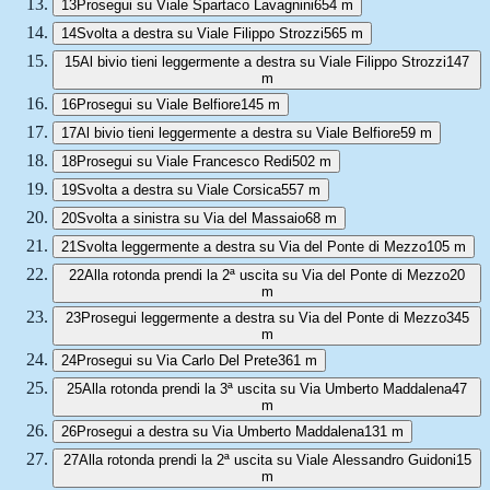
13
Prosegui su Viale Spartaco Lavagnini
654 m
14
Svolta a destra su Viale Filippo Strozzi
565 m
15
Al bivio tieni leggermente a destra su Viale Filippo Strozzi
147
m
16
Prosegui su Viale Belfiore
145 m
17
Al bivio tieni leggermente a destra su Viale Belfiore
59 m
18
Prosegui su Viale Francesco Redi
502 m
19
Svolta a destra su Viale Corsica
557 m
20
Svolta a sinistra su Via del Massaio
68 m
21
Svolta leggermente a destra su Via del Ponte di Mezzo
105 m
22
Alla rotonda prendi la 2ª uscita su Via del Ponte di Mezzo
20
m
23
Prosegui leggermente a destra su Via del Ponte di Mezzo
345
m
24
Prosegui su Via Carlo Del Prete
361 m
25
Alla rotonda prendi la 3ª uscita su Via Umberto Maddalena
47
m
26
Prosegui a destra su Via Umberto Maddalena
131 m
27
Alla rotonda prendi la 2ª uscita su Viale Alessandro Guidoni
15
m