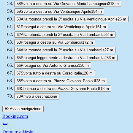
58
Svolta a destra su Via Giovanni Maria Lampugnani
318 m
59
Svolta a destra su Via Venticinque Aprile
154 m
60
Alla rotonda prendi la 2ª uscita su Via Venticinque Aprile
26 m
61
Prosegui a destra su Via Venticinque Aprile
161 m
62
Alla rotonda prendi la 3ª uscita su Via Lombardia
32 m
63
Prosegui a destra su Via Lombardia
172 m
64
Alla rotonda prendi la 2ª uscita su Via Lombardia
27 m
65
Prosegui leggermente a destra su Via Lombardia
253 m
66
Prosegui su Via Antonio Gramsci
130 m
67
Svolta tutto a destra su Corso Italia
126 m
68
Svolta a destra su Piazza Giovanni Paolo II
28 m
69
Continua a destra su Piazza Giovanni Paolo II
18 m
70
Arrivo a destinazione
🧭 Avvia navigazione
Booking.com
🛏️
Dormire a Desio