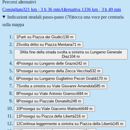
Percorsi alternativi
Consigliato
321
km ·
3 h 36 min
Alternativa 1
336
km ·
3 h 49 min
Indicazioni stradali passo-passo (
70
)
tocca una voce per centrarla
sulla mappa
1
Parti su Piazza dei Giudici
130 m
2
Svolta dritto su Piazza Mentana
71 m
3
Alla fine della strada svolta a sinistra su Lungarno Generale
Diaz
104 m
4
Prosegui su Lungarno delle Grazie
242 m
5
Prosegui su Lungarno della Zecca Vecchia
532 m
6
Prosegui su Lungarno Guglielmo Pecori Giraldi
170 m
7
Svolta a sinistra su Viale Giovanni Amendola
585 m
8
Prosegui su Viale Antonio Gramsci
694 m
9
Prosegui su Piazzale Donatello
248 m
10
Prosegui su Viale Giacomo Matteotti
649 m
11
Prosegui su Piazza della Libertà
216 m
12
Continua leggermente a sinistra su Piazza della Libertà
145 m