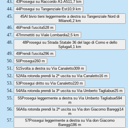
43
Prosegui su Raccordo A1-A51
1,7 km
44
Prosegui su Tangenziale Est
10,9 km
45
Al bivio tieni leggermente a destra su Tangenziale Nord di
Milano
6,2 km
46
Prendi l'uscita
528 m
47
Immettiti su Viale Lombardia
2,5 km
48
Prosegui su Strada Statale 36 del lago di Como e dello
Spluga
4,1 km
49
Prendi l'uscita
296 m
50
Prosegui
260 m
51
Svolta a destra su Via Canaletto
309 m
52
Alla rotonda prendi la 2ª uscita su Via Canaletto
16 m
53
Prosegui dritto su Via Canaletto
220 m
54
Alla rotonda prendi la 3ª uscita su Via Umberto Tagliabue
25 m
55
Prosegui leggermente a destra su Via Umberto Tagliabue
594
m
56
Alla rotonda prendi la 2ª uscita su Via don Giacomo Bareggi
14
m
57
Prosegui leggermente a destra su Via don Giacomo
Bareggi
186 m