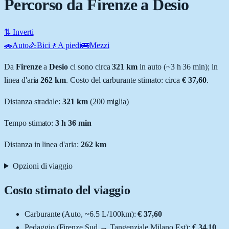
Percorso da Firenze a Desio
⇅ Inverti
🚗
Auto
🚴
Bici
🚶
A piedi
🚌
Mezzi
Da
Firenze
a
Desio
ci sono circa
321
km
in auto (~
3 h 36 min
); in
linea d'aria
262
km
.
Costo del carburante stimato: circa
€ 37,60
.
Distanza stradale
:
321
km
(
200
miglia)
Tempo stimato:
3 h 36 min
Distanza in linea d'aria:
262
km
Opzioni di viaggio
Costo stimato del viaggio
Carburante (
Auto
, ~
6.5
L
/100km):
€ 37,60
Pedaggio (
Firenze Sud
→
Tangenziale Milano Est
):
€ 34,10