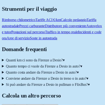
Strumenti per il viaggio
Rimborso chilometrico
Tariffe ACI €/km
Calcolo pedaggio
Tariffa
autostradale
Prezzi carburante
Distributore più conveniente
Autovelox
e tutor
Postazioni sul percorso
Traffico in tempo reale
Incidenti e code
ora
Aree di servizio
Soste in autostrada
Domande frequenti
Quanti km ci sono da Firenze a Desio?
▾
Quanto tempo ci vuole da Firenze a Desio in auto?
▾
Quanto costa andare da Firenze a Desio in auto?
▾
Conviene andare da Firenze a Desio in treno o in auto?
▾
Si può andare da Firenze a Desio in pullman o FlixBus?
▾
Calcola un altro percorso