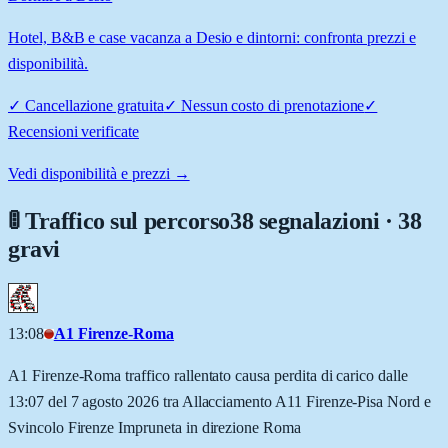
Hotel, B&B e case vacanza a Desio e dintorni: confronta prezzi e
disponibilità.
✓
Cancellazione gratuita
✓
Nessun costo di prenotazione
✓
Recensioni verificate
Vedi disponibilità e prezzi →
🚦 Traffico sul percorso
38 segnalazioni · 38
gravi
13:08
A1 Firenze-Roma
A1 Firenze-Roma traffico rallentato causa perdita di carico dalle
13:07 del 7 agosto 2026 tra Allacciamento A11 Firenze-Pisa Nord e
Svincolo Firenze Impruneta in direzione Roma