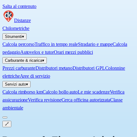
Salta al contenuto
Distanze
Chilometriche
Strumenti
▾
Calcola percorso
Traffico in tempo reale
Stradario e mappe
Calcola
pedaggio
Autovelox e tutor
Orari mezzi pubblici
Carburante & ricarica
▾
Prezzi carburante
Distributori metano
Distributori GPL
Colonnine
elettriche
Aree di servizio
Servizi auto
▾
Calcola rimborso km
Calcolo bollo auto
Le mie scadenze
Verifica
assicurazione
Verifica revisione
Cerca officina autorizzata
Classe
ambientale
🔗