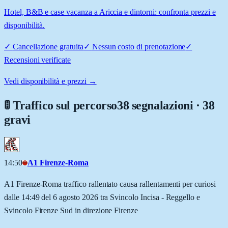
Hotel, B&B e case vacanza a Ariccia e dintorni: confronta prezzi e
disponibilità.
✓
Cancellazione gratuita
✓
Nessun costo di prenotazione
✓
Recensioni verificate
Vedi disponibilità e prezzi →
🚦 Traffico sul percorso
38 segnalazioni · 38
gravi
14:50
A1 Firenze-Roma
A1 Firenze-Roma traffico rallentato causa rallentamenti per curiosi
dalle 14:49 del 6 agosto 2026 tra Svincolo Incisa - Reggello e
Svincolo Firenze Sud in direzione Firenze