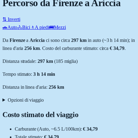
Percorso da Firenze a Ariccia
⇅ Inverti
🚗
Auto
🚴
Bici
🚶
A piedi
🚌
Mezzi
Da
Firenze
a
Ariccia
ci sono circa
297
km
in auto (~
3 h 14 min
); in
linea d'aria
256
km
.
Costo del carburante stimato: circa
€ 34,79
.
Distanza stradale
:
297
km
(
185
miglia)
Tempo stimato:
3 h 14 min
Distanza in linea d'aria:
256
km
Opzioni di viaggio
Costo stimato del viaggio
Carburante (
Auto
, ~
6.5
L
/100km):
€ 34,79
Totale stimato:
€ 34,79