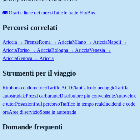
🚌 Orari e linee dei mezzi
Tutte le tratte FlixBus
Percorsi correlati
Ariccia → Firenze
Roma → Ariccia
Milano → Ariccia
Napoli →
Ariccia
Torino → Ariccia
Bologna → Ariccia
Venezia →
Ariccia
Genova → Ariccia
Strumenti per il viaggio
Rimborso chilometrico
Tariffe ACI €/km
Calcolo pedaggio
Tariffa
autostradale
Prezzi carburante
Distributore più conveniente
Autovelox
e tutor
Postazioni sul percorso
Traffico in tempo reale
Incidenti e code
ora
Aree di servizio
Soste in autostrada
Domande frequenti