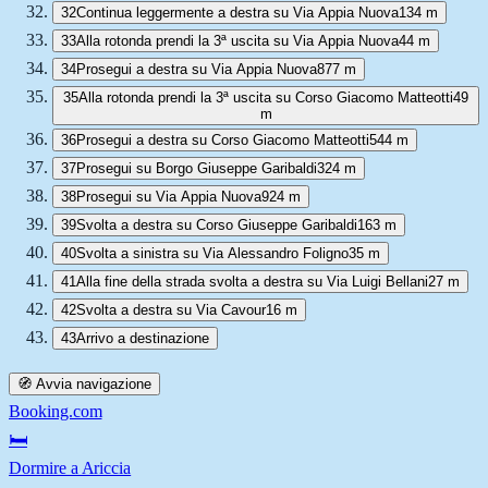
32
Continua leggermente a destra su Via Appia Nuova
134 m
33
Alla rotonda prendi la 3ª uscita su Via Appia Nuova
44 m
34
Prosegui a destra su Via Appia Nuova
877 m
35
Alla rotonda prendi la 3ª uscita su Corso Giacomo Matteotti
49
m
36
Prosegui a destra su Corso Giacomo Matteotti
544 m
37
Prosegui su Borgo Giuseppe Garibaldi
324 m
38
Prosegui su Via Appia Nuova
924 m
39
Svolta a destra su Corso Giuseppe Garibaldi
163 m
40
Svolta a sinistra su Via Alessandro Foligno
35 m
41
Alla fine della strada svolta a destra su Via Luigi Bellani
27 m
42
Svolta a destra su Via Cavour
16 m
43
Arrivo a destinazione
🧭 Avvia navigazione
Booking.com
🛏️
Dormire a Ariccia