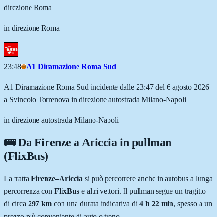
direzione Roma
in direzione Roma
23:48
A1 Diramazione Roma Sud
A1 Diramazione Roma Sud incidente dalle 23:47 del 6 agosto 2026
a Svincolo Torrenova in direzione autostrada Milano-Napoli
in direzione autostrada Milano-Napoli
🚌 Da
Firenze
a
Ariccia
in pullman
(FlixBus)
La tratta
Firenze
–
Ariccia
si può percorrere anche in autobus a lunga
percorrenza con
FlixBus
e altri vettori. Il pullman segue un tragitto
di circa
297
km
con una durata indicativa di
4 h 22 min
, spesso a un
prezzo più conveniente di auto o treno.