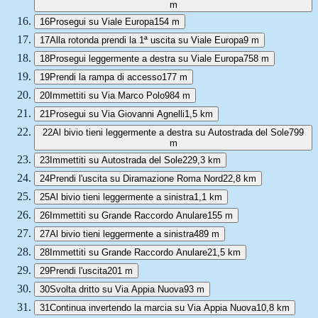
m
16
Prosegui su Viale Europa
154 m
17
Alla rotonda prendi la 1ª uscita su Viale Europa
9 m
18
Prosegui leggermente a destra su Viale Europa
758 m
19
Prendi la rampa di accesso
177 m
20
Immettiti su Via Marco Polo
984 m
21
Prosegui su Via Giovanni Agnelli
1,5 km
22
Al bivio tieni leggermente a destra su Autostrada del Sole
799
m
23
Immettiti su Autostrada del Sole
229,3 km
24
Prendi l'uscita su Diramazione Roma Nord
22,8 km
25
Al bivio tieni leggermente a sinistra
1,1 km
26
Immettiti su Grande Raccordo Anulare
155 m
27
Al bivio tieni leggermente a sinistra
489 m
28
Immettiti su Grande Raccordo Anulare
21,5 km
29
Prendi l'uscita
201 m
30
Svolta dritto su Via Appia Nuova
93 m
31
Continua invertendo la marcia su Via Appia Nuova
10,8 km