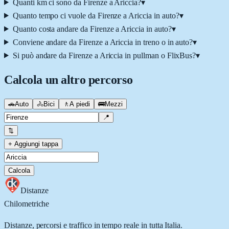
Quanti km ci sono da Firenze a Ariccia?
▾
Quanto tempo ci vuole da Firenze a Ariccia in auto?
▾
Quanto costa andare da Firenze a Ariccia in auto?
▾
Conviene andare da Firenze a Ariccia in treno o in auto?
▾
Si può andare da Firenze a Ariccia in pullman o FlixBus?
▾
Calcola un altro percorso
🚗
Auto
🚴
Bici
🚶
A piedi
🚌
Mezzi
📍
⇅
+ Aggiungi tappa
Calcola
Distanze
Chilometriche
Distanze, percorsi e traffico in tempo reale in tutta Italia.