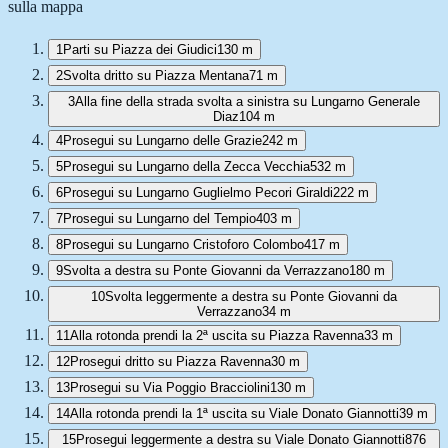
sulla mappa
1
Parti su Piazza dei Giudici
130 m
2
Svolta dritto su Piazza Mentana
71 m
3
Alla fine della strada svolta a sinistra su Lungarno Generale
Diaz
104 m
4
Prosegui su Lungarno delle Grazie
242 m
5
Prosegui su Lungarno della Zecca Vecchia
532 m
6
Prosegui su Lungarno Guglielmo Pecori Giraldi
222 m
7
Prosegui su Lungarno del Tempio
403 m
8
Prosegui su Lungarno Cristoforo Colombo
417 m
9
Svolta a destra su Ponte Giovanni da Verrazzano
180 m
10
Svolta leggermente a destra su Ponte Giovanni da
Verrazzano
34 m
11
Alla rotonda prendi la 2ª uscita su Piazza Ravenna
33 m
12
Prosegui dritto su Piazza Ravenna
30 m
13
Prosegui su Via Poggio Bracciolini
130 m
14
Alla rotonda prendi la 1ª uscita su Viale Donato Giannotti
39 m
15
Prosegui leggermente a destra su Viale Donato Giannotti
876