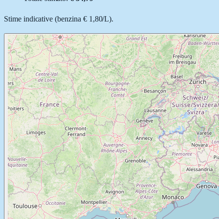
Stime indicative (
benzina
€ 1,80
/
L
).