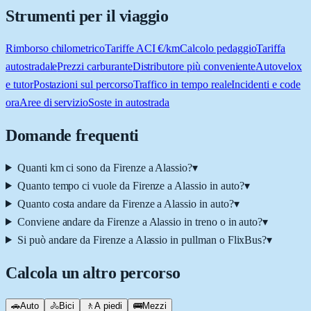
Strumenti per il viaggio
Rimborso chilometrico
Tariffe ACI €/km
Calcolo pedaggio
Tariffa
autostradale
Prezzi carburante
Distributore più conveniente
Autovelox
e tutor
Postazioni sul percorso
Traffico in tempo reale
Incidenti e code
ora
Aree di servizio
Soste in autostrada
Domande frequenti
Quanti km ci sono da Firenze a Alassio?
▾
Quanto tempo ci vuole da Firenze a Alassio in auto?
▾
Quanto costa andare da Firenze a Alassio in auto?
▾
Conviene andare da Firenze a Alassio in treno o in auto?
▾
Si può andare da Firenze a Alassio in pullman o FlixBus?
▾
Calcola un altro percorso
🚗
Auto
🚴
Bici
🚶
A piedi
🚌
Mezzi