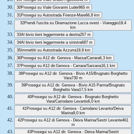
30
Prosegui su Viale Giovanni Luder
865 m
31
Prosegui su Autostrada Firenze-Mare
66,8 km
32
Prendi l'uscita su Diramazione Lucca ovest - Viareggio
19,4
km
33
Al bivio tieni leggermente a destra
257 m
34
Al bivio tieni leggermente a sinistra
687 m
35
Immettiti su Autostrada Azzurra
19,9 km
36
Prosegui su A12 dir. Genova - Massa/Carrara
6,3 km
37
Prosegui su A12 dir.Genova - Carrara/Sarzana
16,1 km
38
Prosegui su A12 dir. Genova - Bivio A15/Brugnato Borghetto
Vara
730 m
39
Prosegui su A12 dir. Genova - Bivio A15 Parma/Brugnato
Borghetto Vara
17,5 km
40
Prosegui su A12 dir. Genova - Brugnato Borghetto
Vara/Carrodano Levanto
6,0 km
41
Prosegui su A12 dir. Genova - Carrodano Levanto/Deiva
Marina
9,0 km
42
Prosegui su A12 di Genova - Deiva Marina/Sestri Levante
461
m
43
Prosegui su A12 dir. Genova - Deiva Marina/Sestri