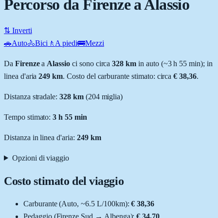
Percorso da Firenze a Alassio
⇅ Inverti
🚗
Auto
🚴
Bici
🚶
A piedi
🚌
Mezzi
Da
Firenze
a
Alassio
ci sono circa
328
km
in auto (~
3 h 55 min
); in
linea d'aria
249
km
.
Costo del carburante stimato: circa
€ 38,36
.
Distanza stradale
:
328
km
(
204
miglia)
Tempo stimato:
3 h 55 min
Distanza in linea d'aria:
249
km
Opzioni di viaggio
Costo stimato del viaggio
Carburante (
Auto
, ~
6.5
L
/100km):
€ 38,36
Pedaggio (
Firenze Sud
→
Albenga
):
€ 34,70