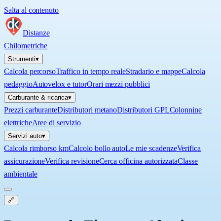
Salta al contenuto
Distanze
Chilometriche
Strumenti
▾
Calcola percorso
Traffico in tempo reale
Stradario e mappe
Calcola
pedaggio
Autovelox e tutor
Orari mezzi pubblici
Carburante & ricarica
▾
Prezzi carburante
Distributori metano
Distributori GPL
Colonnine
elettriche
Aree di servizio
Servizi auto
▾
Calcola rimborso km
Calcolo bollo auto
Le mie scadenze
Verifica
assicurazione
Verifica revisione
Cerca officina autorizzata
Classe
ambientale
🔗