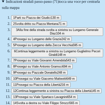
Indicazioni stradali passo-passo (
71
)
tocca una voce per centrarla
sulla mappa
1
Parti su Piazza dei Giudici
130 m
2
Svolta dritto su Piazza Mentana
71 m
3
Alla fine della strada svolta a sinistra su Lungarno Generale
Diaz
104 m
4
Prosegui su Lungarno delle Grazie
242 m
5
Prosegui su Lungarno della Zecca Vecchia
595 m
6
Continua leggermente a sinistra su Lungarno Guglielmo Pecori
Giraldi
148 m
7
Prosegui su Viale Giovanni Amendola
543 m
8
Prosegui su Viale Antonio Gramsci
694 m
9
Prosegui su Piazzale Donatello
248 m
10
Prosegui su Viale Giacomo Matteotti
649 m
11
Prosegui su Piazza della Libertà
216 m
12
Continua leggermente a sinistra su Piazza della Libertà
145 m
13
Prosegui su Viale Spartaco Lavagnini
654 m
14
Svolta a destra su Viale Filippo Strozzi
565 m