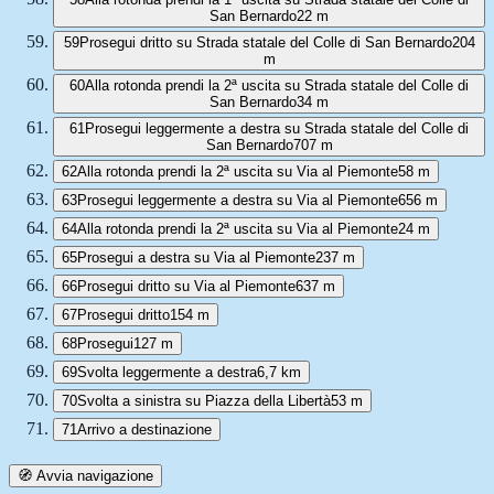
San Bernardo
22 m
59
Prosegui dritto su Strada statale del Colle di San Bernardo
204
m
60
Alla rotonda prendi la 2ª uscita su Strada statale del Colle di
San Bernardo
34 m
61
Prosegui leggermente a destra su Strada statale del Colle di
San Bernardo
707 m
62
Alla rotonda prendi la 2ª uscita su Via al Piemonte
58 m
63
Prosegui leggermente a destra su Via al Piemonte
656 m
64
Alla rotonda prendi la 2ª uscita su Via al Piemonte
24 m
65
Prosegui a destra su Via al Piemonte
237 m
66
Prosegui dritto su Via al Piemonte
637 m
67
Prosegui dritto
154 m
68
Prosegui
127 m
69
Svolta leggermente a destra
6,7 km
70
Svolta a sinistra su Piazza della Libertà
53 m
71
Arrivo a destinazione
🧭 Avvia navigazione