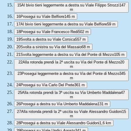
15
Al bivio tieni leggermente a destra su Viale Filippo Strozzi
147
m
16
Prosegui su Viale Belfiore
145 m
17
Al bivio tieni leggermente a destra su Viale Belfiore
59 m
18
Prosegui su Viale Francesco Redi
502 m
19
Svolta a destra su Viale Corsica
557 m
20
Svolta a sinistra su Via del Massaio
68 m
21
Svolta leggermente a destra su Via del Ponte di Mezzo
105 m
22
Alla rotonda prendi la 2ª uscita su Via del Ponte di Mezzo
20
m
23
Prosegui leggermente a destra su Via del Ponte di Mezzo
345
m
24
Prosegui su Via Carlo Del Prete
361 m
25
Alla rotonda prendi la 3ª uscita su Via Umberto Maddalena
47
m
26
Prosegui a destra su Via Umberto Maddalena
131 m
27
Alla rotonda prendi la 2ª uscita su Viale Alessandro Guidoni
15
m
28
Prosegui a destra su Viale Alessandro Guidoni
1,6 km
29
Prosegui su Viale Undici Agosto
341 m