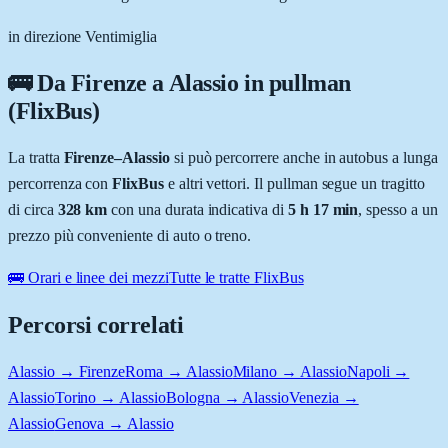
in direzione Ventimiglia
🚌 Da
Firenze
a
Alassio
in pullman
(FlixBus)
La tratta
Firenze
–
Alassio
si può percorrere anche in autobus a lunga
percorrenza con
FlixBus
e altri vettori. Il pullman segue un tragitto
di circa
328
km
con una durata indicativa di
5 h 17 min
, spesso a un
prezzo più conveniente di auto o treno.
🚌 Orari e linee dei mezzi
Tutte le tratte FlixBus
Percorsi correlati
Alassio → Firenze
Roma → Alassio
Milano → Alassio
Napoli →
Alassio
Torino → Alassio
Bologna → Alassio
Venezia →
Alassio
Genova → Alassio