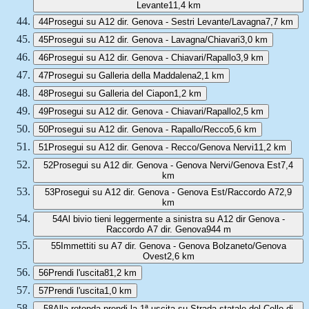
Levante
11,4 km
44
Prosegui su A12 dir. Genova - Sestri Levante/Lavagna
7,7 km
45
Prosegui su A12 dir. Genova - Lavagna/Chiavari
3,0 km
46
Prosegui su A12 dir. Genova - Chiavari/Rapallo
3,9 km
47
Prosegui su Galleria della Maddalena
2,1 km
48
Prosegui su Galleria del Ciapon
1,2 km
49
Prosegui su A12 dir. Genova - Chiavari/Rapallo
2,5 km
50
Prosegui su A12 dir. Genova - Rapallo/Recco
5,6 km
51
Prosegui su A12 dir. Genova - Recco/Genova Nervi
11,2 km
52
Prosegui su A12 dir. Genova - Genova Nervi/Genova Est
7,4
km
53
Prosegui su A12 dir. Genova - Genova Est/Raccordo A7
2,9
km
54
Al bivio tieni leggermente a sinistra su A12 dir Genova -
Raccordo A7 dir. Genova
944 m
55
Immettiti su A7 dir. Genova - Genova Bolzaneto/Genova
Ovest
2,6 km
56
Prendi l'uscita
81,2 km
57
Prendi l'uscita
1,0 km
58
Alla rotonda prendi la 1ª uscita su Strada statale del Colle di