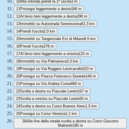
10
Alla rotonda prendi la 1ª uscita
3 m
11
Prosegui leggermente a destra
166 m
12
Al bivio tieni leggermente a destra
290 m
13
Immettiti su Autostrada Serenissima
61,3 km
14
Prendi l'uscita
2,0 km
15
Immettiti su Tangenziale Est di Milano
8,5 km
16
Prendi l'uscita
278 m
17
Al bivio tieni leggermente a sinistra
125 m
18
Immettiti su Via Palmanova
3,3 km
19
Prosegui su Via Ruggero Leoncavallo
523 m
20
Prosegui su Piazza Francesco Durante
149 m
21
Prosegui su Via Andrea Costa
468 m
22
Svolta a destra su Piazzale Loreto
167 m
23
Svolta a sinistra su Piazzale Loreto
50 m
24
Svolta a destra su Corso Buenos Aires
1,5 km
25
Prosegui su Corso Venezia
1,1 km
26
Alla fine della strada svolta a destra su Corso Giacomo
Matteotti
195 m