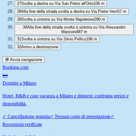
27
Svolta a destra su Via San Pietro all'Orto
106 m
28
Alla fine della strada svolta a destra su Via Pietro Verri
57 m
29
Svolta a sinistra su Via Monte Napoleone
290 m
30
Alla fine della strada svolta a sinistra su Via Alessandro
Manzoni
487 m
31
Svolta a sinistra su Via Silvio Pellico
196 m
32
Arrivo a destinazione
🧭 Avvia navigazione
Booking.com
🛏️
Dormire a Milano
Hotel, B&B e case vacanza a Milano e dintorni: confronta prezzi e
disponibilità.
✓
Cancellazione gratuita
✓
Nessun costo di prenotazione
✓
Recensioni verificate