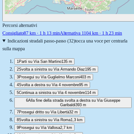
Percorsi alternativi
Consigliato
87
km ·
1 h 13 min
Alternativa 1
104
km ·
1 h 23 min
Indicazioni stradali passo-passo (
32
)
tocca una voce per centrarla
sulla mappa
1
Parti su Via San Martino
135 m
2
Svolta a sinistra su Via Armando Diaz
195 m
3
Prosegui su Via Guglielmo Marconi
403 m
4
Svolta a destra su Via 4 novembre
95 m
5
Continua a sinistra su Via 4 novembre
114 m
6
Alla fine della strada svolta a destra su Via Giuseppe
Garibaldi
393 m
7
Prosegui dritto su Via Libertà
32 m
8
Svolta a sinistra su Via Roma
1,3 km
9
Prosegui su Via Vallosa
2,7 km