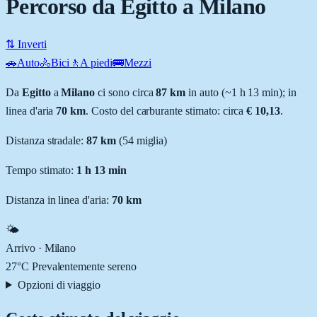
Percorso da Egitto a Milano
⇅ Inverti
🚗
Auto
🚴
Bici
🚶
A piedi
🚌
Mezzi
Da
Egitto
a
Milano
ci sono circa
87
km
in auto (~
1 h 13 min
); in
linea d'aria
70
km
.
Costo del carburante stimato: circa
€ 10,13
.
Distanza stradale
:
87
km
(
54
miglia)
Tempo stimato:
1 h 13 min
Distanza in linea d'aria:
70
km
🌤️
Arrivo ·
Milano
27
°C
Prevalentemente sereno
Opzioni di viaggio