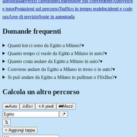
autostradale
Prezzi carburante
Distributore più conveniente
Autovelox
e tutor
Postazioni sul percorso
Traffico in tempo reale
Incidenti e code
ora
Aree di servizio
Soste in autostrada
Domande frequenti
Quanti km ci sono da Egitto a Milano?
▾
Quanto tempo ci vuole da Egitto a Milano in auto?
▾
Quanto costa andare da Egitto a Milano in auto?
▾
Conviene andare da Egitto a Milano in treno o in auto?
▾
Si può andare da Egitto a Milano in pullman o FlixBus?
▾
Calcola un altro percorso
🚗
Auto
🚴
Bici
🚶
A piedi
🚌
Mezzi
📍
⇅
+ Aggiungi tappa