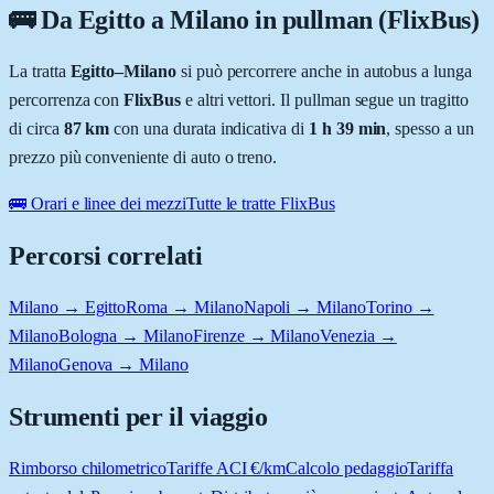
🚌 Da
Egitto
a
Milano
in pullman (FlixBus)
La tratta
Egitto
–
Milano
si può percorrere anche in autobus a lunga
percorrenza con
FlixBus
e altri vettori. Il pullman segue un tragitto
di circa
87
km
con una durata indicativa di
1 h 39 min
, spesso a un
prezzo più conveniente di auto o treno.
🚌 Orari e linee dei mezzi
Tutte le tratte FlixBus
Percorsi correlati
Milano → Egitto
Roma → Milano
Napoli → Milano
Torino →
Milano
Bologna → Milano
Firenze → Milano
Venezia →
Milano
Genova → Milano
Strumenti per il viaggio
Rimborso chilometrico
Tariffe ACI €/km
Calcolo pedaggio
Tariffa