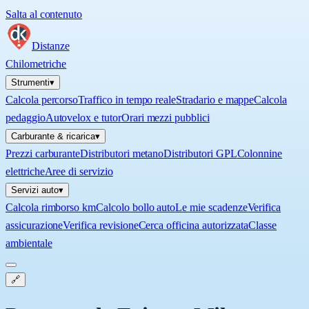
Salta al contenuto
Distanze
Chilometriche
Strumenti
▾
Calcola percorso
Traffico in tempo reale
Stradario e mappe
Calcola
pedaggio
Autovelox e tutor
Orari mezzi pubblici
Carburante & ricarica
▾
Prezzi carburante
Distributori metano
Distributori GPL
Colonnine
elettriche
Aree di servizio
Servizi auto
▾
Calcola rimborso km
Calcolo bollo auto
Le mie scadenze
Verifica
assicurazione
Verifica revisione
Cerca officina autorizzata
Classe
ambientale
🔗