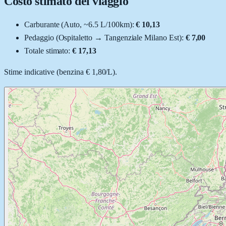
Costo stimato del viaggio
Carburante (
Auto
, ~
6.5
L
/100km):
€ 10,13
Pedaggio (
Ospitaletto
→
Tangenziale Milano Est
):
€ 7,00
Totale stimato:
€ 17,13
Stime indicative (
benzina
€ 1,80
/
L
).