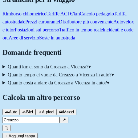
Rimborso chilometrico
Tariffe ACI €/km
Calcolo pedaggio
Tariffa
autostradale
Prezzi carburante
Distributore più conveniente
Autovelox
e tutor
Postazioni sul percorso
Traffico in tempo reale
Incidenti e code
ora
Aree di servizio
Soste in autostrada
Domande frequenti
Quanti km ci sono da Creazzo a Vicenza?
▾
Quanto tempo ci vuole da Creazzo a Vicenza in auto?
▾
Quanto costa andare da Creazzo a Vicenza in auto?
▾
Calcola un altro percorso
🚗
Auto
🚴
Bici
🚶
A piedi
🚌
Mezzi
📍
⇅
+ Aggiungi tappa