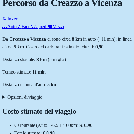
Percorso da Creazzo a Vicenza
⇅ Inverti
🚗
Auto
🚴
Bici
🚶
A piedi
🚌
Mezzi
Da
Creazzo
a
Vicenza
ci sono circa
8
km
in auto (~
11 min
); in linea
d'aria
5
km
.
Costo del carburante stimato: circa
€ 0,90
.
Distanza stradale
:
8
km
(
5
miglia)
Tempo stimato:
11 min
Distanza in linea d'aria:
5
km
Opzioni di viaggio
Costo stimato del viaggio
Carburante (
Auto
, ~
6.5
L
/100km):
€ 0,90
Totale stimato:
€ 0,90