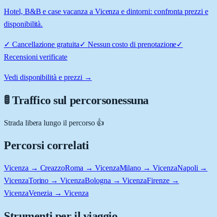
Hotel, B&B e case vacanza a Vicenza e dintorni: confronta prezzi e
disponibilità.
✓
Cancellazione gratuita
✓
Nessun costo di prenotazione
✓
Recensioni verificate
Vedi disponibilità e prezzi →
🚦 Traffico sul percorso
nessuna
Strada libera lungo il percorso 👍
Percorsi correlati
Vicenza → Creazzo
Roma → Vicenza
Milano → Vicenza
Napoli →
Vicenza
Torino → Vicenza
Bologna → Vicenza
Firenze →
Vicenza
Venezia → Vicenza
Strumenti per il viaggio