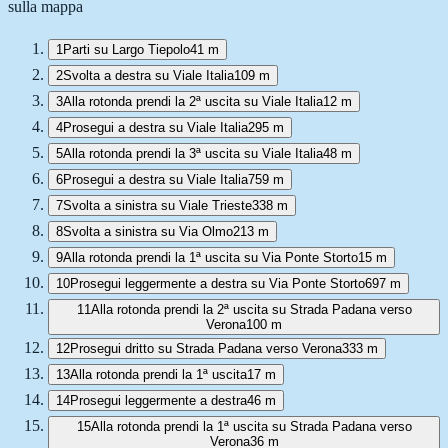
sulla mappa
1
Parti su Largo Tiepolo
41 m
2
Svolta a destra su Viale Italia
109 m
3
Alla rotonda prendi la 2ª uscita su Viale Italia
12 m
4
Prosegui a destra su Viale Italia
295 m
5
Alla rotonda prendi la 3ª uscita su Viale Italia
48 m
6
Prosegui a destra su Viale Italia
759 m
7
Svolta a sinistra su Viale Trieste
338 m
8
Svolta a sinistra su Via Olmo
213 m
9
Alla rotonda prendi la 1ª uscita su Via Ponte Storto
15 m
10
Prosegui leggermente a destra su Via Ponte Storto
697 m
11
Alla rotonda prendi la 2ª uscita su Strada Padana verso
Verona
100 m
12
Prosegui dritto su Strada Padana verso Verona
333 m
13
Alla rotonda prendi la 1ª uscita
17 m
14
Prosegui leggermente a destra
46 m
15
Alla rotonda prendi la 1ª uscita su Strada Padana verso
Verona
36 m