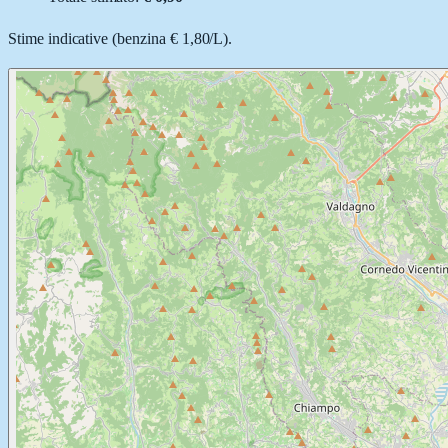
Stime indicative (
benzina
€ 1,80
/
L
).