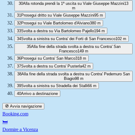
30
Alla rotonda prendi la 1ª uscita su Viale Giuseppe Mazzini
13
m
31
Prosegui dritto su Viale Giuseppe Mazzini
95 m
32
Prosegui su Viale Bartolomeo d'Alviano
380 m
33
Svolta a destra su Via Bartolomeo Pajello
194 m
34
Svolta a sinistra su Contra' dei Forti di San Francesco
102 m
35
Alla fine della strada svolta a destra su Contra' San
Francesco
149 m
36
Prosegui su Contra' San Marco
318 m
37
Svolta a destra su Contra' Pusterla
42 m
38
Alla fine della strada svolta a destra su Contra' Pedemuro San
Biagio
98 m
39
Svolta a sinistra su Stradella dei Stalli
66 m
40
Arrivo a destinazione
🧭 Avvia navigazione
Booking.com
🛏️
Dormire a Vicenza