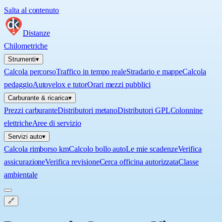
Salta al contenuto
Distanze
Chilometriche
Strumenti
▾
Calcola percorso
Traffico in tempo reale
Stradario e mappe
Calcola
pedaggio
Autovelox e tutor
Orari mezzi pubblici
Carburante & ricarica
▾
Prezzi carburante
Distributori metano
Distributori GPL
Colonnine
elettriche
Aree di servizio
Servizi auto
▾
Calcola rimborso km
Calcolo bollo auto
Le mie scadenze
Verifica
assicurazione
Verifica revisione
Cerca officina autorizzata
Classe
ambientale
🔗