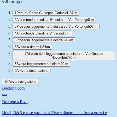
sulla mappa
1
Parti su Corso Giuseppe Garibaldi
157 m
2
Alla rotonda prendi la 1ª uscita su Via Pertengo
8 m
3
Prosegui leggermente a destra su Via Pertengo
507 m
4
Alla rotonda prendi la 2ª uscita
13 m
5
Prosegui leggermente a destra
3,4 km
6
Svolta a destra
1,8 km
7
Al bivio tieni leggermente a sinistra su Via Quattro
Novembre
780 m
8
Svolta leggermente a sinistra
29 m
9
Arrivo a destinazione
🧭 Avvia navigazione
Booking.com
🛏️
Dormire a Rive
Hotel, B&B e case vacanza a Rive e dintorni: confronta prezzi e