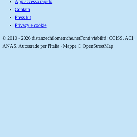
App accesso rapido
Contatti
Press kit
Privacy e cookie
© 2010 -
2026
distanzechilometriche.net
Fonti viabilità: CCISS, ACI,
ANAS, Autostrade per l'Italia · Mappe © OpenStreetMap