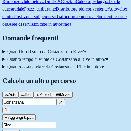
Rimborso chilometrico
Tariffe ACI €/km
Calcolo pedaggio
Tariffa
autostradale
Prezzi carburante
Distributore più conveniente
Autovelox
e tutor
Postazioni sul percorso
Traffico in tempo reale
Incidenti e code
ora
Aree di servizio
Soste in autostrada
Domande frequenti
Quanti km ci sono da Costanzana a Rive?
▾
Quanto tempo ci vuole da Costanzana a Rive in auto?
▾
Quanto costa andare da Costanzana a Rive in auto?
▾
Calcola un altro percorso
🚗
Auto
🚴
Bici
🚶
A piedi
🚌
Mezzi
📍
⇅
+ Aggiungi tappa