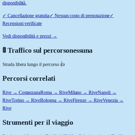
disponibilità.
✓
Cancellazione gratuita
✓
Nessun costo di prenotazione
✓
Recensioni verificate
Vedi disponibilità e prezzi →
🚦 Traffico sul percorso
nessuna
Strada libera lungo il percorso 👍
Percorsi correlati
Rive → Costanzana
Roma → Rive
Milano → Rive
Napoli →
Rive
Torino → Rive
Bologna → Rive
Firenze → Rive
Venezia →
Rive
Strumenti per il viaggio