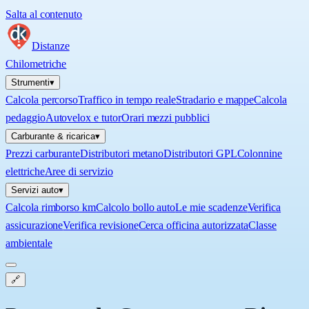
Salta al contenuto
Distanze
Chilometriche
Strumenti
▾
Calcola percorso
Traffico in tempo reale
Stradario e mappe
Calcola
pedaggio
Autovelox e tutor
Orari mezzi pubblici
Carburante & ricarica
▾
Prezzi carburante
Distributori metano
Distributori GPL
Colonnine
elettriche
Aree di servizio
Servizi auto
▾
Calcola rimborso km
Calcolo bollo auto
Le mie scadenze
Verifica
assicurazione
Verifica revisione
Cerca officina autorizzata
Classe
ambientale
🔗