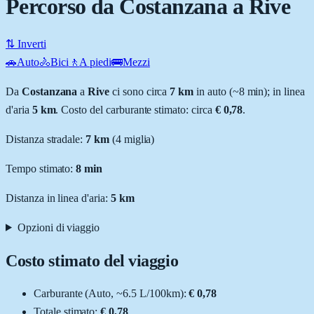
Percorso da Costanzana a Rive
⇅ Inverti
🚗
Auto
🚴
Bici
🚶
A piedi
🚌
Mezzi
Da
Costanzana
a
Rive
ci sono circa
7
km
in auto (~
8 min
); in linea
d'aria
5
km
.
Costo del carburante stimato: circa
€ 0,78
.
Distanza stradale
:
7
km
(
4
miglia)
Tempo stimato:
8 min
Distanza in linea d'aria:
5
km
Opzioni di viaggio
Costo stimato del viaggio
Carburante (
Auto
, ~
6.5
L
/100km):
€ 0,78
Totale stimato:
€ 0,78