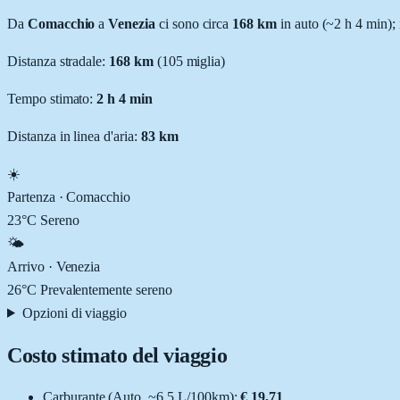
Da
Comacchio
a
Venezia
ci sono circa
168
km
in auto (~
2 h 4 min
);
Distanza stradale
:
168
km
(
105
miglia)
Tempo stimato:
2 h 4 min
Distanza in linea d'aria:
83
km
☀️
Partenza ·
Comacchio
23
°C
Sereno
🌤️
Arrivo ·
Venezia
26
°C
Prevalentemente sereno
Opzioni di viaggio
Costo stimato del viaggio
Carburante (
Auto
, ~
6.5
L
/100km):
€ 19,71