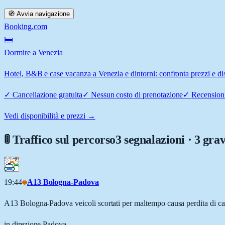
🧭 Avvia navigazione
Booking.com
🛏️
Dormire a Venezia
Hotel, B&B e case vacanza a Venezia e dintorni: confronta prezzi e dis
✓
Cancellazione gratuita
✓
Nessun costo di prenotazione
✓
Recensioni
Vedi disponibilità e prezzi →
🚦 Traffico sul percorso
3 segnalazioni · 3 grav
19:44
A13 Bologna-Padova
A13 Bologna-Padova veicoli scortati per maltempo causa perdita di ca
in direzione Padova