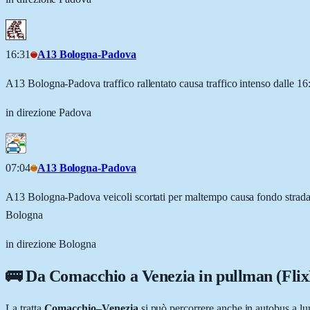
16:31
A13 Bologna-Padova
A13 Bologna-Padova traffico rallentato causa traffico intenso dalle 1
in direzione Padova
07:04
A13 Bologna-Padova
A13 Bologna-Padova veicoli scortati per maltempo causa fondo stradale
Bologna
in direzione Bologna
🚌 Da
Comacchio
a
Venezia
in pullman (Fli
La tratta
Comacchio
–
Venezia
si può percorrere anche in autobus a l