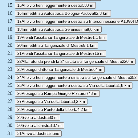
15
Al bivio tieni leggermente a destra
530 m
16
Immettiti su Autostrada Bologna-Padova
82,3 km
17
Al bivio tieni leggermente a destra su Interconnessione A13/A4 D
18
Immettiti su Autostrada Serenissima
9,6 km
19
Prendi l'uscita su Tangenziale di Mestre
1,1 km
20
Immettiti su Tangenziale di Mestre
9,1 km
21
Prendi l'uscita su Tangenziale di Mestre
716 m
22
Alla rotonda prendi la 2ª uscita su Tangenziale di Mestre
220 m
23
Prosegui dritto su Tangenziale di Mestre
64 m
24
Al bivio tieni leggermente a sinistra su Tangenziale di Mestre
352
25
Al bivio tieni leggermente a destra su Via della Libertà
1,8 km
26
Prosegui su Rampa Giorgio Rizzardi
748 m
27
Prosegui su Via della Libertà
3,2 km
28
Prosegui su Ponte della Libertà
4,2 km
29
Svolta a destra
80 m
30
Svolta a sinistra
137 m
31
Arrivo a destinazione