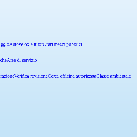
aggio
Autovelox e tutor
Orari mezzi pubblici
iche
Aree di servizio
urazione
Verifica revisione
Cerca officina autorizzata
Classe ambientale
a