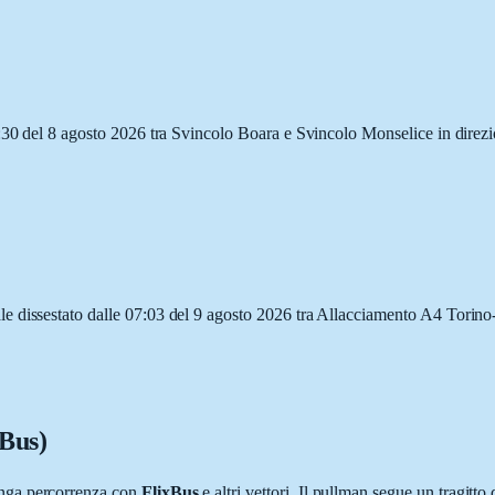
6:30 del 8 agosto 2026 tra Svincolo Boara e Svincolo Monselice in dire
 dissestato dalle 07:03 del 9 agosto 2026 tra Allacciamento A4 Torino-
xBus)
unga percorrenza con
FlixBus
e altri vettori. Il pullman segue un tragitto 