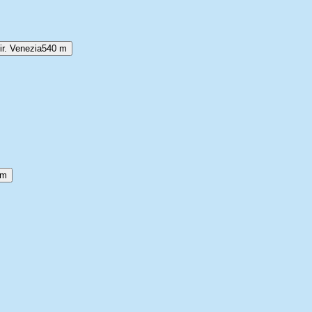
ir. Venezia
540 m
 m