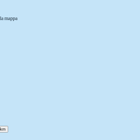
lla mappa
 km