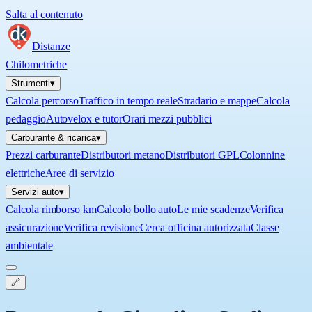
Salta al contenuto
Distanze
Chilometriche
Strumenti
▾
Calcola percorso
Traffico in tempo reale
Stradario e mappe
Calcola
pedaggio
Autovelox e tutor
Orari mezzi pubblici
Carburante & ricarica
▾
Prezzi carburante
Distributori metano
Distributori GPL
Colonnine
elettriche
Aree di servizio
Servizi auto
▾
Calcola rimborso km
Calcolo bollo auto
Le mie scadenze
Verifica
assicurazione
Verifica revisione
Cerca officina autorizzata
Classe
ambientale
🔗