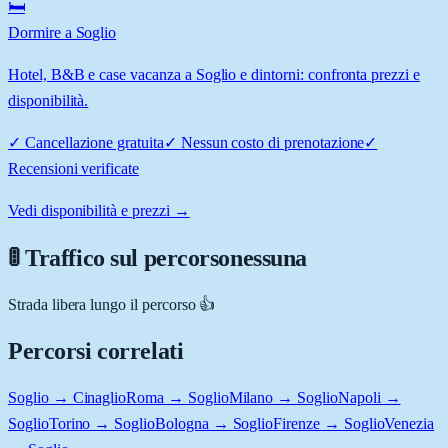
🛏️
Dormire a Soglio
Hotel, B&B e case vacanza a Soglio e dintorni: confronta prezzi e
disponibilità.
✓
Cancellazione gratuita
✓
Nessun costo di prenotazione
✓
Recensioni verificate
Vedi disponibilità e prezzi →
🚦 Traffico sul percorso
nessuna
Strada libera lungo il percorso 👍
Percorsi correlati
Soglio → Cinaglio
Roma → Soglio
Milano → Soglio
Napoli →
Soglio
Torino → Soglio
Bologna → Soglio
Firenze → Soglio
Venezia