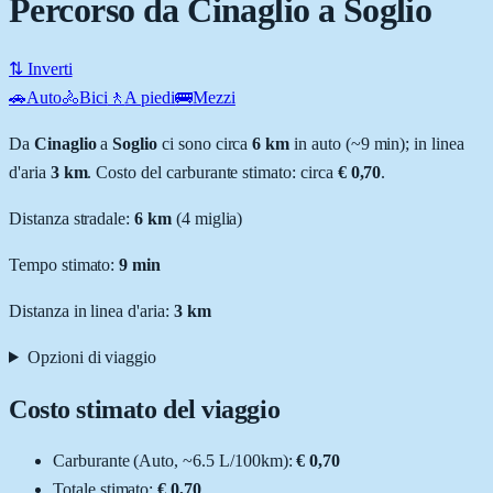
Percorso da Cinaglio a Soglio
⇅ Inverti
🚗
Auto
🚴
Bici
🚶
A piedi
🚌
Mezzi
Da
Cinaglio
a
Soglio
ci sono circa
6
km
in auto (~
9 min
); in linea
d'aria
3
km
.
Costo del carburante stimato: circa
€ 0,70
.
Distanza stradale
:
6
km
(
4
miglia)
Tempo stimato:
9 min
Distanza in linea d'aria:
3
km
Opzioni di viaggio
Costo stimato del viaggio
Carburante (
Auto
, ~
6.5
L
/100km):
€ 0,70
Totale stimato:
€ 0,70