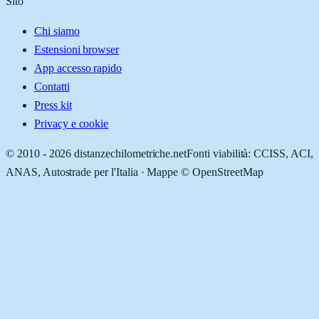
Sito
Chi siamo
Estensioni browser
App accesso rapido
Contatti
Press kit
Privacy e cookie
© 2010 -
2026
distanzechilometriche.net
Fonti viabilità: CCISS, ACI,
ANAS, Autostrade per l'Italia · Mappe © OpenStreetMap