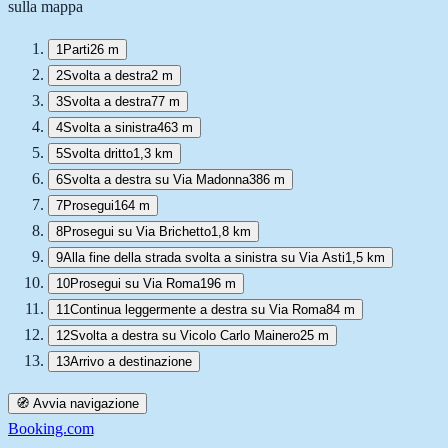
sulla mappa
1
Parti
26 m
2
Svolta a destra
2 m
3
Svolta a destra
77 m
4
Svolta a sinistra
463 m
5
Svolta dritto
1,3 km
6
Svolta a destra su Via Madonna
386 m
7
Prosegui
164 m
8
Prosegui su Via Brichetto
1,8 km
9
Alla fine della strada svolta a sinistra su Via Asti
1,5 km
10
Prosegui su Via Roma
196 m
11
Continua leggermente a destra su Via Roma
84 m
12
Svolta a destra su Vicolo Carlo Mainero
25 m
13
Arrivo a destinazione
🧭 Avvia navigazione
Booking.com