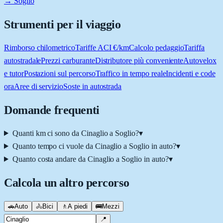
→ Soglio
Strumenti per il viaggio
Rimborso chilometrico
Tariffe ACI €/km
Calcolo pedaggio
Tariffa
autostradale
Prezzi carburante
Distributore più conveniente
Autovelox
e tutor
Postazioni sul percorso
Traffico in tempo reale
Incidenti e code
ora
Aree di servizio
Soste in autostrada
Domande frequenti
Quanti km ci sono da Cinaglio a Soglio?
▾
Quanto tempo ci vuole da Cinaglio a Soglio in auto?
▾
Quanto costa andare da Cinaglio a Soglio in auto?
▾
Calcola un altro percorso
🚗
Auto
🚴
Bici
🚶
A piedi
🚌
Mezzi
📍