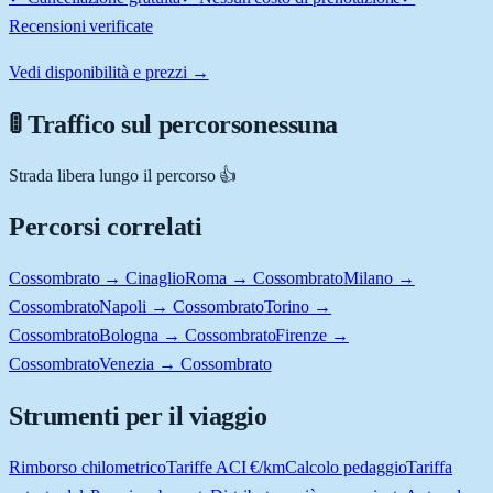
Recensioni verificate
Vedi disponibilità e prezzi →
🚦 Traffico sul percorso
nessuna
Strada libera lungo il percorso 👍
Percorsi correlati
Cossombrato → Cinaglio
Roma → Cossombrato
Milano →
Cossombrato
Napoli → Cossombrato
Torino →
Cossombrato
Bologna → Cossombrato
Firenze →
Cossombrato
Venezia → Cossombrato
Strumenti per il viaggio
Rimborso chilometrico
Tariffe ACI €/km
Calcolo pedaggio
Tariffa