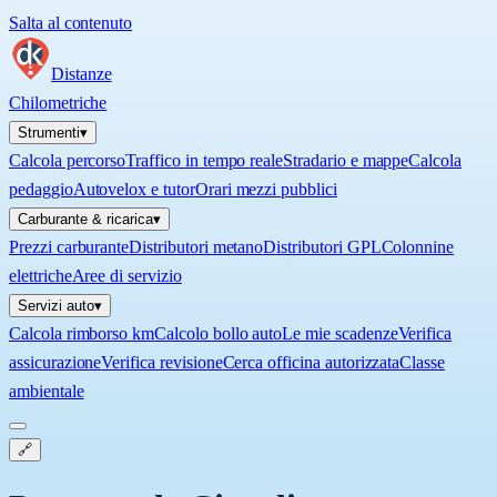
Salta al contenuto
Distanze
Chilometriche
Strumenti
▾
Calcola percorso
Traffico in tempo reale
Stradario e mappe
Calcola
pedaggio
Autovelox e tutor
Orari mezzi pubblici
Carburante & ricarica
▾
Prezzi carburante
Distributori metano
Distributori GPL
Colonnine
elettriche
Aree di servizio
Servizi auto
▾
Calcola rimborso km
Calcolo bollo auto
Le mie scadenze
Verifica
assicurazione
Verifica revisione
Cerca officina autorizzata
Classe
ambientale
🔗