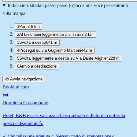
Indicazioni stradali passo-passo (
6
)
tocca una voce per centrarla
sulla mappa
1
Parti
2,6 km
2
Al bivio tieni leggermente a sinistra
2,2 km
3
Svolta a destra
641 m
4
Prosegui su via Guglielmo Marconi
442 m
5
Svolta leggermente a destra su Via Dante Alighieri
228 m
6
Arrivo a destinazione
🧭 Avvia navigazione
Booking.com
🛏️
Dormire a Cossombrato
Hotel, B&B e case vacanza a Cossombrato e dintorni: confronta
prezzi e disponibilità.
✓
Cancellazione gratuita
✓
Nessun costo di prenotazione
✓