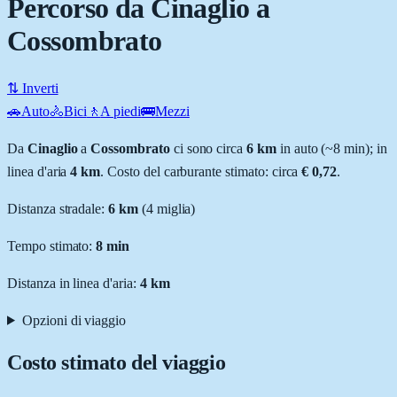
Percorso da Cinaglio a
Cossombrato
⇅ Inverti
🚗
Auto
🚴
Bici
🚶
A piedi
🚌
Mezzi
Da
Cinaglio
a
Cossombrato
ci sono circa
6
km
in auto (~
8 min
); in
linea d'aria
4
km
.
Costo del carburante stimato: circa
€ 0,72
.
Distanza stradale
:
6
km
(
4
miglia)
Tempo stimato:
8 min
Distanza in linea d'aria:
4
km
Opzioni di viaggio
Costo stimato del viaggio