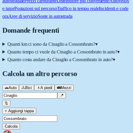
autostradale
Prezzi carburante
Distributore più conveniente
Autovelox
e tutor
Postazioni sul percorso
Traffico in tempo reale
Incidenti e code
ora
Aree di servizio
Soste in autostrada
Domande frequenti
Quanti km ci sono da Cinaglio a Cossombrato?
▾
Quanto tempo ci vuole da Cinaglio a Cossombrato in auto?
▾
Quanto costa andare da Cinaglio a Cossombrato in auto?
▾
Calcola un altro percorso
🚗
Auto
🚴
Bici
🚶
A piedi
🚌
Mezzi
📍
⇅
+ Aggiungi tappa
Calcola