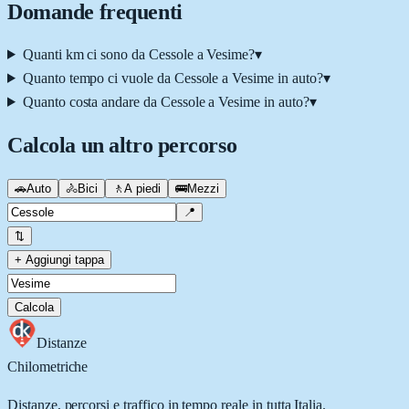
Domande frequenti
Quanti km ci sono da Cessole a Vesime?
▾
Quanto tempo ci vuole da Cessole a Vesime in auto?
▾
Quanto costa andare da Cessole a Vesime in auto?
▾
Calcola un altro percorso
🚗
Auto
🚴
Bici
🚶
A piedi
🚌
Mezzi
📍
⇅
+ Aggiungi tappa
Calcola
Distanze
Chilometriche
Distanze, percorsi e traffico in tempo reale in tutta Italia.