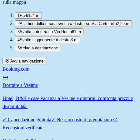
sulla mappa
1
Parti
154 m
2
Alla fine della strada svolta a destra su Via Cortemilia
2,8 km
3
Svolta a destra su Via Roma
61 m
4
Svolta leggermente a destra
3 m
5
Arrivo a destinazione
🧭 Avvia navigazione
Booking.com
🛏️
Dormire a Vesime
Hotel, B&B e case vacanza a Vesime e dintorni: confronta prezzi e
disponibilità.
✓
Cancellazione gratuita
✓
Nessun costo di prenotazione
✓
Recensioni verificate