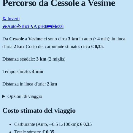
Percorso da Cessole a Vesime
⇅ Inverti
🚗
Auto
🚴
Bici
🚶
A piedi
🚌
Mezzi
Da
Cessole
a
Vesime
ci sono circa
3
km
in auto (~
4 min
); in linea
d'aria
2
km
.
Costo del carburante stimato: circa
€ 0,35
.
Distanza stradale
:
3
km
(
2
miglia)
Tempo stimato:
4 min
Distanza in linea d'aria:
2
km
Opzioni di viaggio
Costo stimato del viaggio
Carburante (
Auto
, ~
6.5
L
/100km):
€ 0,35
Totale stimato:
€ 0,35