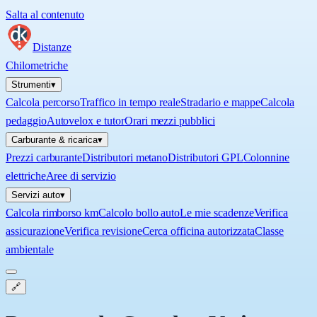
Salta al contenuto
Distanze
Chilometriche
Strumenti
▾
Calcola percorso
Traffico in tempo reale
Stradario e mappe
Calcola
pedaggio
Autovelox e tutor
Orari mezzi pubblici
Carburante & ricarica
▾
Prezzi carburante
Distributori metano
Distributori GPL
Colonnine
elettriche
Aree di servizio
Servizi auto
▾
Calcola rimborso km
Calcolo bollo auto
Le mie scadenze
Verifica
assicurazione
Verifica revisione
Cerca officina autorizzata
Classe
ambientale
🔗