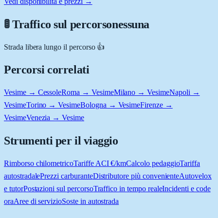
Vedi disponibilità e prezzi →
🚦 Traffico sul percorso
nessuna
Strada libera lungo il percorso 👍
Percorsi correlati
Vesime → Cessole
Roma → Vesime
Milano → Vesime
Napoli →
Vesime
Torino → Vesime
Bologna → Vesime
Firenze →
Vesime
Venezia → Vesime
Strumenti per il viaggio
Rimborso chilometrico
Tariffe ACI €/km
Calcolo pedaggio
Tariffa
autostradale
Prezzi carburante
Distributore più conveniente
Autovelox
e tutor
Postazioni sul percorso
Traffico in tempo reale
Incidenti e code
ora
Aree di servizio
Soste in autostrada