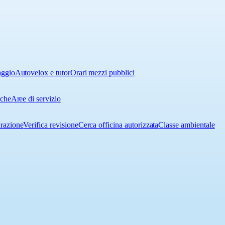
aggio
Autovelox e tutor
Orari mezzi pubblici
iche
Aree di servizio
urazione
Verifica revisione
Cerca officina autorizzata
Classe ambientale