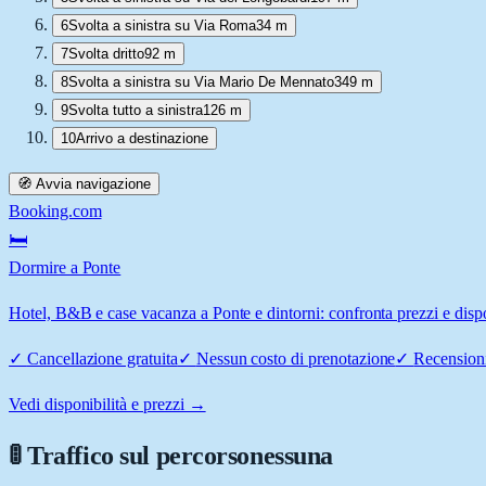
6
Svolta a sinistra su Via Roma
34 m
7
Svolta dritto
92 m
8
Svolta a sinistra su Via Mario De Mennato
349 m
9
Svolta tutto a sinistra
126 m
10
Arrivo a destinazione
🧭 Avvia navigazione
Booking.com
🛏️
Dormire a Ponte
Hotel, B&B e case vacanza a Ponte e dintorni: confronta prezzi e dispo
✓
Cancellazione gratuita
✓
Nessun costo di prenotazione
✓
Recensioni
Vedi disponibilità e prezzi →
🚦 Traffico sul percorso
nessuna