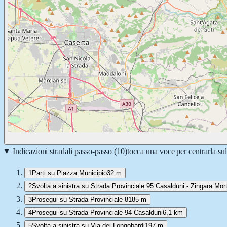
Indicazioni stradali passo-passo (
10
)
tocca una voce per centrarla su
1
Parti su Piazza Municipio
32 m
2
Svolta a sinistra su Strada Provinciale 95 Casalduni - Zingara Mor
3
Prosegui su Strada Provinciale 8
185 m
4
Prosegui su Strada Provinciale 94 Casalduni
6,1 km
5
Svolta a sinistra su Via dei Longobardi
197 m