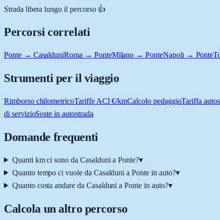
Strada libera lungo il percorso 👍
Percorsi correlati
Ponte → Casalduni
Roma → Ponte
Milano → Ponte
Napoli → Ponte
T
Strumenti per il viaggio
Rimborso chilometrico
Tariffe ACI €/km
Calcolo pedaggio
Tariffa autos
di servizio
Soste in autostrada
Domande frequenti
Quanti km ci sono da Casalduni a Ponte?
▾
Quanto tempo ci vuole da Casalduni a Ponte in auto?
▾
Quanto costa andare da Casalduni a Ponte in auto?
▾
Calcola un altro percorso