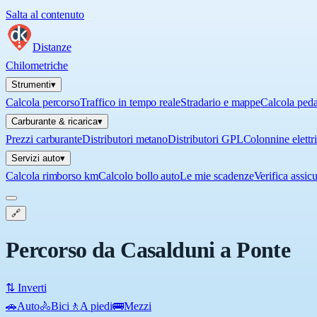
Salta al contenuto
Distanze
Chilometriche
Strumenti
▾
Calcola percorso
Traffico in tempo reale
Stradario e mappe
Calcola ped
Carburante & ricarica
▾
Prezzi carburante
Distributori metano
Distributori GPL
Colonnine elettr
Servizi auto
▾
Calcola rimborso km
Calcolo bollo auto
Le mie scadenze
Verifica assic
🔗
Percorso da Casalduni a Ponte
⇅ Inverti
🚗
Auto
🚴
Bici
🚶
A piedi
🚌
Mezzi