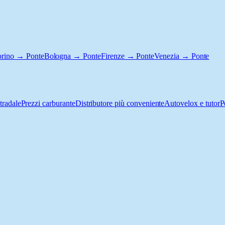
orino → Ponte
Bologna → Ponte
Firenze → Ponte
Venezia → Ponte
tradale
Prezzi carburante
Distributore più conveniente
Autovelox e tutor
P