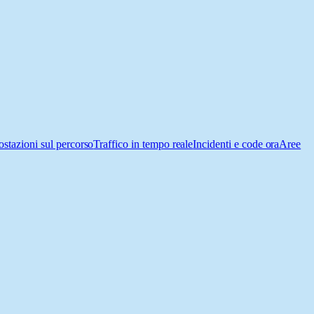
ostazioni sul percorso
Traffico in tempo reale
Incidenti e code ora
Aree