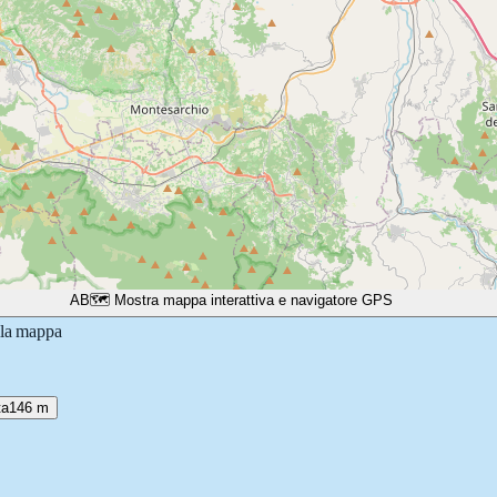
A
B
🗺️ Mostra mappa interattiva e navigatore GPS
lla mappa
ta
146 m