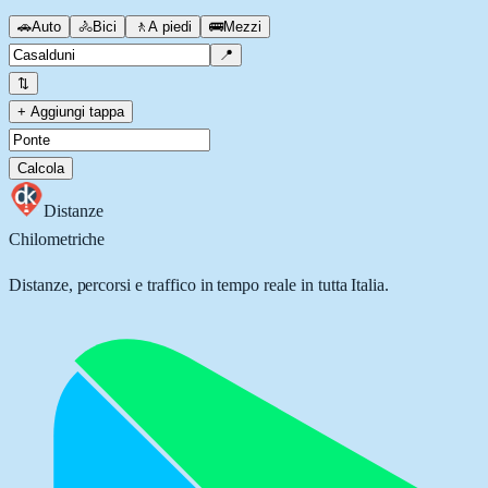
🚗
Auto
🚴
Bici
🚶
A piedi
🚌
Mezzi
📍
⇅
+ Aggiungi tappa
Calcola
Distanze
Chilometriche
Distanze, percorsi e traffico in tempo reale in tutta Italia.